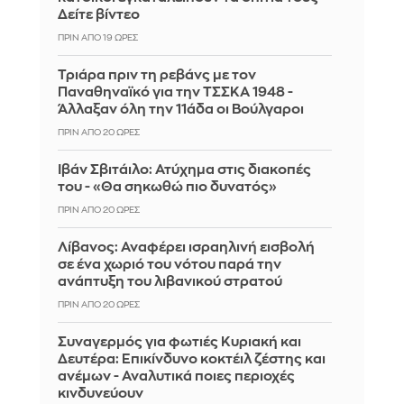
Δείτε βίντεο
ΠΡΙΝ ΑΠΌ 19 ΏΡΕΣ
Τριάρα πριν τη ρεβάνς με τον
Παναθηναϊκό για την ΤΣΣΚΑ 1948 -
Άλλαξαν όλη την 11άδα οι Βούλγαροι
ΠΡΙΝ ΑΠΌ 20 ΏΡΕΣ
Ιβάν Σβιτάιλο: Ατύχημα στις διακοπές
του - «Θα σηκωθώ πιο δυνατός»
ΠΡΙΝ ΑΠΌ 20 ΏΡΕΣ
Λίβανος: Αναφέρει ισραηλινή εισβολή
σε ένα χωριό του νότου παρά την
ανάπτυξη του λιβανικού στρατού
ΠΡΙΝ ΑΠΌ 20 ΏΡΕΣ
Συναγερμός για φωτιές Κυριακή και
Δευτέρα: Επικίνδυνο κοκτέιλ ζέστης και
ανέμων - Αναλυτικά ποιες περιοχές
κινδυνεύουν