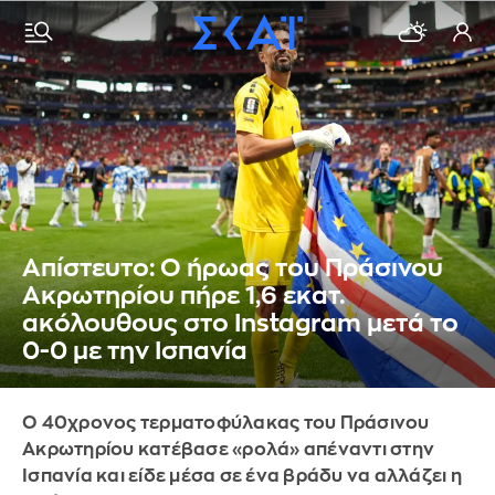
Απίστευτο: Ο ήρωας του Πράσινου
Ακρωτηρίου πήρε 1,6 εκατ.
ακόλουθους στο Instagram μετά το
0-0 με την Ισπανία
Ο 40χρονος τερματοφύλακας του Πράσινου
Ακρωτηρίου κατέβασε «ρολά» απέναντι στην
Ισπανία και είδε μέσα σε ένα βράδυ να αλλάζει η