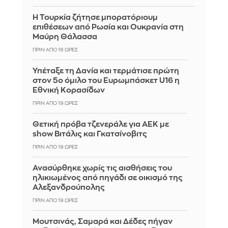
Η Τουρκία ζήτησε μπορατόριουμ
επιθέσεων από Ρωσία και Ουκρανία στη
Μαύρη Θάλασσα
ΠΡΙΝ ΑΠΌ 18 ΏΡΕΣ
Υπέταξε τη Δανία και τερμάτισε πρώτη
στον 5ο όμιλο του Ευρωμπάσκετ U16 η
Εθνική Κορασίδων
ΠΡΙΝ ΑΠΌ 19 ΏΡΕΣ
Θετική πρόβα τζενεράλε για ΑΕΚ με
show Βιτάλις και Γκατσίνοβιτς
ΠΡΙΝ ΑΠΌ 19 ΏΡΕΣ
Ανασύρθηκε χωρίς τις αισθήσεις του
ηλικιωμένος από πηγάδι σε οικισμό της
Αλεξανδρούπολης
ΠΡΙΝ ΑΠΌ 19 ΏΡΕΣ
Μουτσινάς, Σαμαρά και Δέδες πήγαν