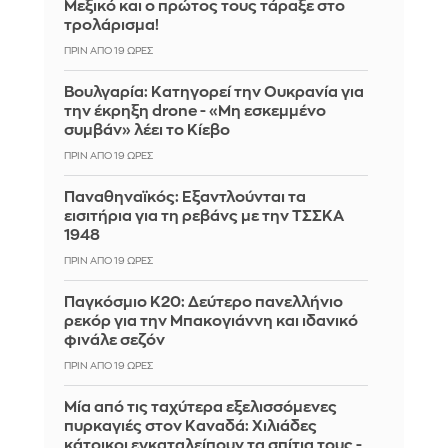
Μεξικό και ο πρώτος τους τάραξε στο
τρολάρισμα!
ΠΡΙΝ ΑΠΌ 19 ΏΡΕΣ
Βουλγαρία: Κατηγορεί την Ουκρανία για
την έκρηξη drone - «Μη εσκεμμένο
συμβάν» λέει το Κίεβο
ΠΡΙΝ ΑΠΌ 19 ΏΡΕΣ
Παναθηναϊκός: Εξαντλούνται τα
εισιτήρια για τη ρεβάνς με την ΤΣΣΚΑ
1948
ΠΡΙΝ ΑΠΌ 19 ΏΡΕΣ
Παγκόσμιο Κ20: Δεύτερο πανελλήνιο
ρεκόρ για την Μπακογιάννη και ιδανικό
φινάλε σεζόν
ΠΡΙΝ ΑΠΌ 19 ΏΡΕΣ
Μία από τις ταχύτερα εξελισσόμενες
πυρκαγιές στον Καναδά: Χιλιάδες
κάτοικοι εγκαταλείπουν τα σπίτια τους -