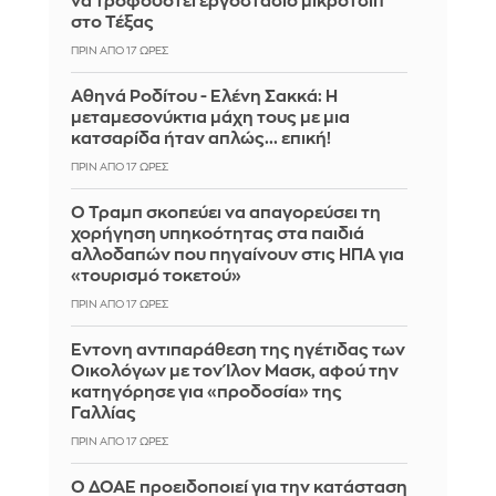
να τροφοδοτεί εργοστάσιο μικροτσίπ
στο Τέξας
ΠΡΙΝ ΑΠΌ 17 ΏΡΕΣ
Αθηνά Ροδίτου - Ελένη Σακκά: Η
μεταμεσονύκτια μάχη τους με μια
κατσαρίδα ήταν απλώς... επική!
ΠΡΙΝ ΑΠΌ 17 ΏΡΕΣ
Ο Τραμπ σκοπεύει να απαγορεύσει τη
χορήγηση υπηκοότητας στα παιδιά
αλλοδαπών που πηγαίνουν στις ΗΠΑ για
«τουρισμό τοκετού»
ΠΡΙΝ ΑΠΌ 17 ΏΡΕΣ
Έντονη αντιπαράθεση της ηγέτιδας των
Οικολόγων με τον Ίλον Μασκ, αφού την
κατηγόρησε για «προδοσία» της
Γαλλίας
ΠΡΙΝ ΑΠΌ 17 ΏΡΕΣ
Ο ΔΟΑΕ προειδοποιεί για την κατάσταση