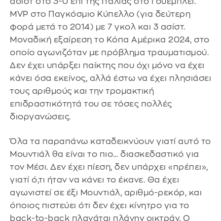
ασίστ στο 3-0 επί της Ιταλίας στο Γουέμπλεϊ.
MVP στο Παγκόσμιο Κύπελλο (για δεύτερη
φορά μετά το 2014) με 7 γκολ και 3 ασίστ.
Μοναδική εξαίρεση το Κόπα Αμέρικα 2024, στο
οποίο αγωνιζόταν με πρόβλημα τραυματισμού.
Δεν έχει υπάρξει παίκτης που όχι μόνο να έχει
κάνει όσα εκείνος, αλλά έστω να έχει πλησιάσει
τους αριθμούς και την τρομακτική
επιδραστικότητά του σε τόσες πολλές
διοργανώσεις.
Όλα τα παραπάνω καταδεικνύουν γιατί αυτό το
Μουντιάλ θα είναι το πιο… διασκεδαστικό για
τον Μέσι. Δεν έχει πίεση, δεν υπάρχει «πρέπει»,
γιατί ό,τι ήταν να κάνει το έκανε. Θα έχει
αγωνιστεί σε έξι Μουντιάλ, αριθμό-ρεκόρ, και
όποιος πιστεύει ότι δεν έχει κίνητρο για το
back-to-back πλανάται πλάνην οικτράν. Ο