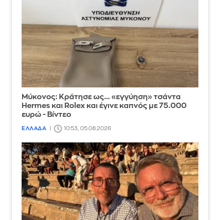
Μύκονος: Κράτησε ως... «εγγύηση» τσάντα
Hermes και Rolex και έγινε καπνός με 75.000
ευρώ - Βίντεο
ΕΛΛΑΔΑ
10:53, 05.08.2026