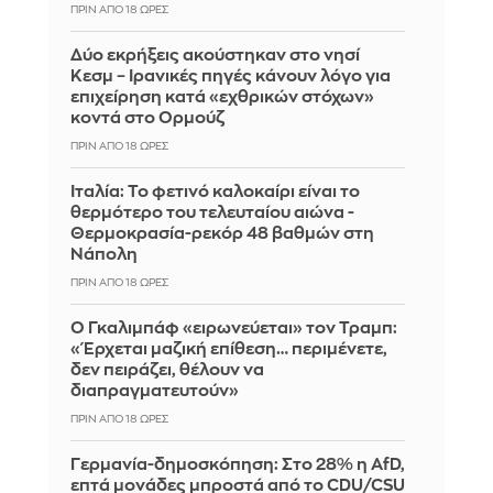
ΠΡΙΝ ΑΠΌ 18 ΏΡΕΣ
Δύο εκρήξεις ακούστηκαν στο νησί
Κεσμ – Ιρανικές πηγές κάνουν λόγο για
επιχείρηση κατά «εχθρικών στόχων»
κοντά στο Ορμούζ
ΠΡΙΝ ΑΠΌ 18 ΏΡΕΣ
Ιταλία: To φετινό καλοκαίρι είναι το
θερμότερο του τελευταίου αιώνα -
Θερμοκρασία-ρεκόρ 48 βαθμών στη
Νάπολη
ΠΡΙΝ ΑΠΌ 18 ΏΡΕΣ
Ο Γκαλιμπάφ «ειρωνεύεται» τον Τραμπ:
«Έρχεται μαζική επίθεση… περιμένετε,
δεν πειράζει, θέλουν να
διαπραγματευτούν»
ΠΡΙΝ ΑΠΌ 18 ΏΡΕΣ
Γερμανία-δημοσκόπηση: Στο 28% η AfD,
επτά μονάδες μπροστά από το CDU/CSU