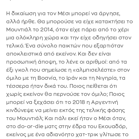
Η δικαίωση για τον Μέσι μπορεί να άργησε,
αλλά ήρθε. Θα μπορούσε να είχε κατακτήσει το
Μουντιάλ το 2014, όταν είχε πάρει από το χέρι
μια ολόκληρη χώρα και την είχε οδηγήσει στον
τελικό. Ένα σύνολο παικτών που εξαρτιόταν
αποκλειστικά από εκείνον. Και δεν είναι
προσωπική άποψη, το λένε οι αριθμοί: από τα
έξι γκολ που σημείωσε η «αλμπισελέστε» στον
όμιλο με τη Βοσνία, το Ιράν και τη Νιγηρία, τα
τέσσερα ήταν δικά του. Ποιος πείθεται ότι
χωρίς εκείνον θα περνούσε τον όμιλο; Ποιος
μπορεί να ξεχάσει ότι το 2018 η Αργεντινή
κινδύνεψε να μείνει εκτός της τελικής φάσης
του Μουντιάλ; Και πάλι εκεί ήταν ο Μέσι όταν,
στο do-or-die ματς στην έδρα του Εκουαδόρ,
εκείνος με ένα αδιανόητο χατ-τρικ γλίτωσε το