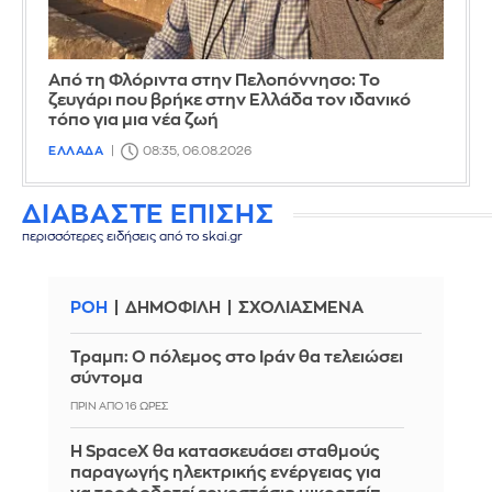
Από τη Φλόριντα στην Πελοπόννησο: Το
ζευγάρι που βρήκε στην Ελλάδα τον ιδανικό
τόπο για μια νέα ζωή
ΕΛΛΑΔΑ
08:35, 06.08.2026
ΔΙΑΒΑΣΤΕ ΕΠΙΣΗΣ
περισσότερες ειδήσεις από το skai.gr
ΡΟΗ
ΔΗΜΟΦΙΛΗ
ΣΧΟΛΙΑΣΜΕΝΑ
Τραμπ: Ο πόλεμος στο Ιράν θα τελειώσει
σύντομα
ΠΡΙΝ ΑΠΌ 16 ΏΡΕΣ
Η SpaceX θα κατασκευάσει σταθμούς
παραγωγής ηλεκτρικής ενέργειας για