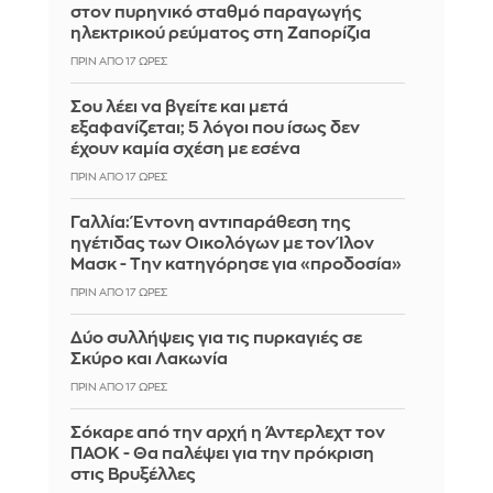
στον πυρηνικό σταθμό παραγωγής
ηλεκτρικού ρεύματος στη Ζαπορίζια
ΠΡΙΝ ΑΠΌ 17 ΏΡΕΣ
Σου λέει να βγείτε και μετά
εξαφανίζεται; 5 λόγοι που ίσως δεν
έχουν καμία σχέση με εσένα
ΠΡΙΝ ΑΠΌ 17 ΏΡΕΣ
Γαλλία: Έντονη αντιπαράθεση της
ηγέτιδας των Οικολόγων με τον Ίλον
Μασκ - Την κατηγόρησε για «προδοσία»
ΠΡΙΝ ΑΠΌ 17 ΏΡΕΣ
Δύο συλλήψεις για τις πυρκαγιές σε
Σκύρο και Λακωνία
ΠΡΙΝ ΑΠΌ 17 ΏΡΕΣ
Σόκαρε από την αρχή η Άντερλεχτ τον
ΠΑΟΚ - Θα παλέψει για την πρόκριση
στις Βρυξέλλες