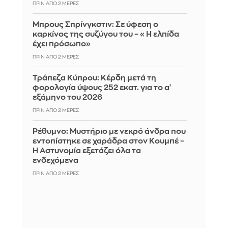
ΠΡΙΝ ΑΠΌ 2 ΜΈΡΕΣ
Μπρους Σπρίνγκστιν: Σε ύφεση ο
καρκίνος της συζύγου του – «Η ελπίδα
έχει πρόσωπο»
ΠΡΙΝ ΑΠΌ 2 ΜΈΡΕΣ
Τράπεζα Κύπρου: Κέρδη μετά τη
φορολογία ύψους 252 εκατ. για το α'
εξάμηνο του 2026
ΠΡΙΝ ΑΠΌ 2 ΜΈΡΕΣ
Ρέθυμνο: Μυστήριο με νεκρό άνδρα που
εντοπίστηκε σε χαράδρα στον Κουμπέ –
Η Αστυνομία εξετάζει όλα τα
ενδεχόμενα
ΠΡΙΝ ΑΠΌ 2 ΜΈΡΕΣ