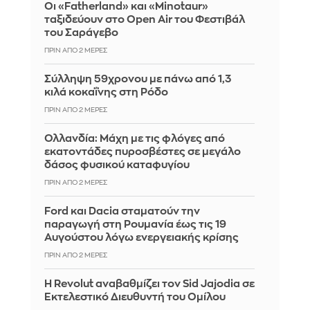
Οι «Fatherland» και «Minotaur»
ταξιδεύουν στο Open Air του Φεστιβάλ
του Σαράγεβο
ΠΡΙΝ ΑΠΌ 2 ΜΈΡΕΣ
Σύλληψη 59χρονου με πάνω από 1,3
κιλά κοκαΐνης στη Ρόδο
ΠΡΙΝ ΑΠΌ 2 ΜΈΡΕΣ
Ολλανδία: Μάχη με τις φλόγες από
εκατοντάδες πυροσβέστες σε μεγάλο
δάσος φυσικού καταφυγίου
ΠΡΙΝ ΑΠΌ 2 ΜΈΡΕΣ
Ford και Dacia σταματούν την
παραγωγή στη Ρουμανία έως τις 19
Αυγούστου λόγω ενεργειακής κρίσης
ΠΡΙΝ ΑΠΌ 2 ΜΈΡΕΣ
Η Revolut αναβαθμίζει τον Sid Jajodia σε
Εκτελεστικό Διευθυντή του Ομίλου