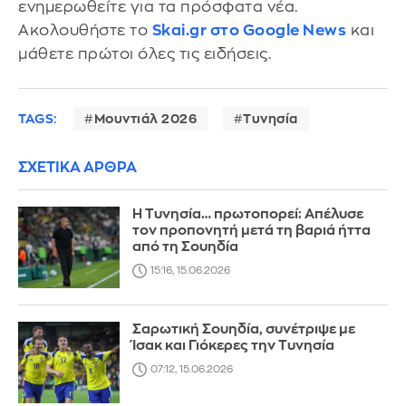
ενημερωθείτε για τα πρόσφατα νέα.
Ακολουθήστε το
Skai.gr στο Google News
και
μάθετε πρώτοι όλες τις ειδήσεις.
TAGS:
Μουντιάλ 2026
Τυνησία
ΣΧΕΤΙΚΑ ΑΡΘΡΑ
Η Τυνησία… πρωτοπορεί: Απέλυσε
τον προπονητή μετά τη βαριά ήττα
από τη Σουηδία
15:16, 15.06.2026
Σαρωτική Σουηδία, συνέτριψε με
Ίσακ και Γιόκερες την Τυνησία
07:12, 15.06.2026