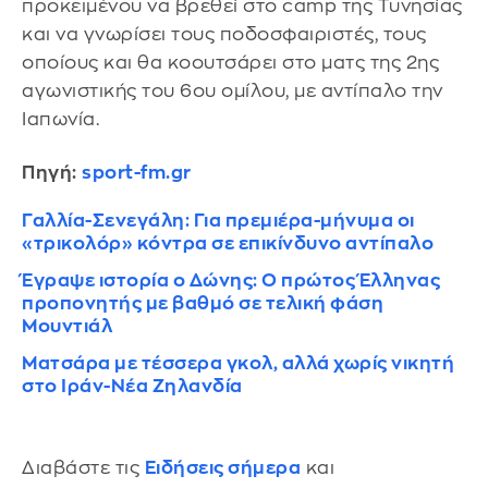
προκειμένου να βρεθεί στο camp της Τυνησίας
και να γνωρίσει τους ποδοσφαιριστές, τους
οποίους και θα κοουτσάρει στο ματς της 2ης
αγωνιστικής του 6ου ομίλου, με αντίπαλο την
Ιαπωνία.
Πηγή:
sport-fm.gr
Γαλλία-Σενεγάλη: Για πρεμιέρα-μήνυμα οι
«τρικολόρ» κόντρα σε επικίνδυνο αντίπαλο
Έγραψε ιστορία ο Δώνης: Ο πρώτος Έλληνας
προπονητής με βαθμό σε τελική φάση
Μουντιάλ
Ματσάρα με τέσσερα γκολ, αλλά χωρίς νικητή
στο Ιράν-Νέα Ζηλανδία
Διαβάστε τις
Ειδήσεις σήμερα
και