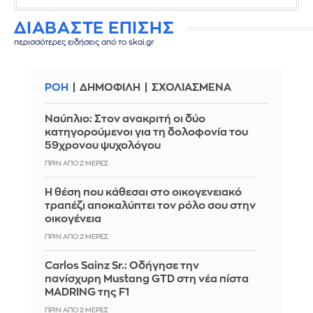
ΔΙΑΒΑΣΤΕ ΕΠΙΣΗΣ
περισσότερες ειδήσεις από το skai.gr
ΡΟΗ
ΔΗΜΟΦΙΛΗ
ΣΧΟΛΙΑΣΜΕΝΑ
Ναύπλιο: Στον ανακριτή οι δύο
κατηγορούμενοι για τη δολοφονία του
59χρονου ψυχολόγου
ΠΡΙΝ ΑΠΌ 2 ΜΈΡΕΣ
Η θέση που κάθεσαι στο οικογενειακό
τραπέζι αποκαλύπτει τον ρόλο σου στην
οικογένεια
ΠΡΙΝ ΑΠΌ 2 ΜΈΡΕΣ
Carlos Sainz Sr.: Οδήγησε την
πανίσχυρη Mustang GTD στη νέα πίστα
MADRING της F1
ΠΡΙΝ ΑΠΌ 2 ΜΈΡΕΣ