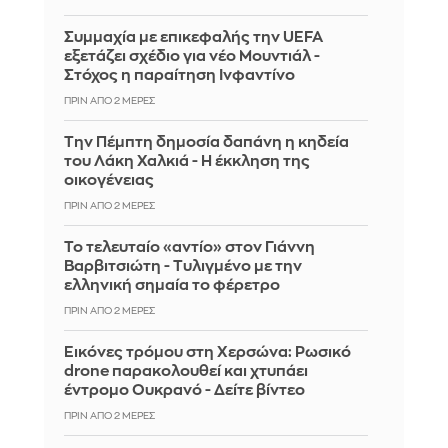
Συμμαχία με επικεφαλής την UEFA
εξετάζει σχέδιο για νέο Μουντιάλ -
Στόχος η παραίτηση Ινφαντίνο
ΠΡΙΝ ΑΠΌ 2 ΜΈΡΕΣ
Την Πέμπτη δημοσία δαπάνη η κηδεία
του Λάκη Χαλκιά - Η έκκληση της
οικογένειας
ΠΡΙΝ ΑΠΌ 2 ΜΈΡΕΣ
Το τελευταίο «αντίο» στον Γιάννη
Βαρβιτσιώτη - Τυλιγμένο με την
ελληνική σημαία το φέρετρο
ΠΡΙΝ ΑΠΌ 2 ΜΈΡΕΣ
Εικόνες τρόμου στη Χερσώνα: Ρωσικό
drone παρακολουθεί και χτυπάει
έντρομο Ουκρανό - Δείτε βίντεο
ΠΡΙΝ ΑΠΌ 2 ΜΈΡΕΣ