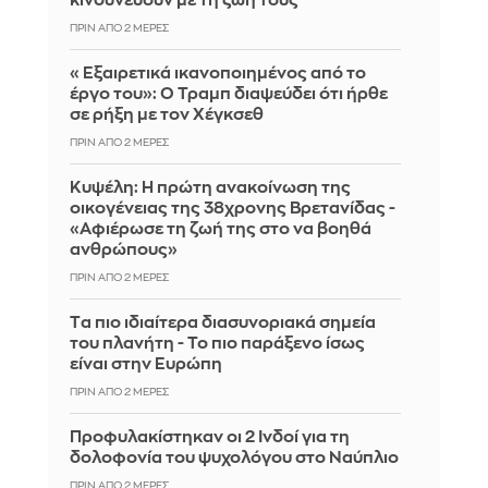
κινδυνεύουν με τη ζωή τους
ΠΡΙΝ ΑΠΌ 2 ΜΈΡΕΣ
«Εξαιρετικά ικανοποιημένος από το
έργο του»: Ο Τραμπ διαψεύδει ότι ήρθε
σε ρήξη με τον Χέγκσεθ
ΠΡΙΝ ΑΠΌ 2 ΜΈΡΕΣ
Κυψέλη: Η πρώτη ανακοίνωση της
οικογένειας της 38χρονης Βρετανίδας -
«Αφιέρωσε τη ζωή της στο να βοηθά
ανθρώπους»
ΠΡΙΝ ΑΠΌ 2 ΜΈΡΕΣ
Tα πιο ιδιαίτερα διασυνοριακά σημεία
του πλανήτη - Το πιο παράξενο ίσως
είναι στην Ευρώπη
ΠΡΙΝ ΑΠΌ 2 ΜΈΡΕΣ
Προφυλακίστηκαν οι 2 Ινδοί για τη
δολοφονία του ψυχολόγου στο Ναύπλιο
ΠΡΙΝ ΑΠΌ 2 ΜΈΡΕΣ