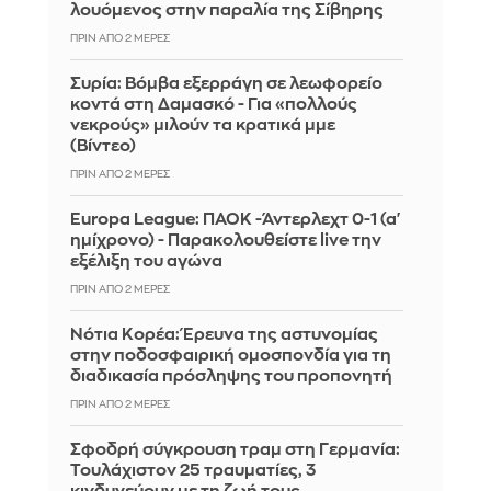
λουόμενος στην παραλία της Σίβηρης
ΠΡΙΝ ΑΠΌ 2 ΜΈΡΕΣ
Συρία: Βόμβα εξερράγη σε λεωφορείο
κοντά στη Δαμασκό - Για «πολλούς
νεκρούς» μιλούν τα κρατικά μμε
(Βίντεο)
ΠΡΙΝ ΑΠΌ 2 ΜΈΡΕΣ
Europa League: ΠΑΟΚ -Άντερλεχτ 0-1 (α'
ημίχρονο) - Παρακολουθείστε live την
εξέλιξη του αγώνα
ΠΡΙΝ ΑΠΌ 2 ΜΈΡΕΣ
Νότια Κορέα: Έρευνα της αστυνομίας
στην ποδοσφαιρική ομοσπονδία για τη
διαδικασία πρόσληψης του προπονητή
ΠΡΙΝ ΑΠΌ 2 ΜΈΡΕΣ
Σφοδρή σύγκρουση τραμ στη Γερμανία:
Τουλάχιστον 25 τραυματίες, 3