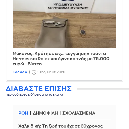
Μύκονος: Κράτησε ως... «εγγύηση» τσάντα
Hermes και Rolex και έγινε καπνός με 75.000
ευρώ - Βίντεο
ΕΛΛΑΔΑ
10:53, 05.08.2026
ΔΙΑΒΑΣΤΕ ΕΠΙΣΗΣ
περισσότερες ειδήσεις από το skai.gr
ΡΟΗ
ΔΗΜΟΦΙΛΗ
ΣΧΟΛΙΑΣΜΕΝΑ
Χαλκιδική: Τη ζωή του έχασε 69χρονος