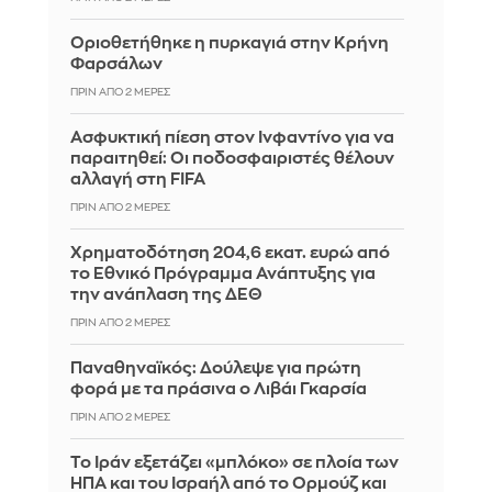
Οριοθετήθηκε η πυρκαγιά στην Κρήνη
Φαρσάλων
ΠΡΙΝ ΑΠΌ 2 ΜΈΡΕΣ
Ασφυκτική πίεση στον Ινφαντίνο για να
παραιτηθεί: Οι ποδοσφαιριστές θέλουν
αλλαγή στη FIFA
ΠΡΙΝ ΑΠΌ 2 ΜΈΡΕΣ
Χρηματοδότηση 204,6 εκατ. ευρώ από
το Εθνικό Πρόγραμμα Ανάπτυξης για
την ανάπλαση της ΔΕΘ
ΠΡΙΝ ΑΠΌ 2 ΜΈΡΕΣ
Παναθηναϊκός: Δούλεψε για πρώτη
φορά με τα πράσινα ο Λιβάι Γκαρσία
ΠΡΙΝ ΑΠΌ 2 ΜΈΡΕΣ
Το Ιράν εξετάζει «μπλόκο» σε πλοία των
ΗΠΑ και του Ισραήλ από το Ορμούζ και