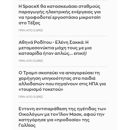
Η SpaceX θα κατασκευάσει σταθμούς
παραγωγής ηλεκτρικής ενέργειας για
να τροφοδοτεί εργοστάσιο μικροτσίπ
στο Τέξας
ΠΡΙΝ ΑΠΌ 3 ΏΡΕΣ
Αθηνά Ροδίτου - Ελένη Σακκά: Η
μεταμεσονύκτια μάχη τους με μια
κατσαρίδα ήταν απλώς... επική!
ΠΡΙΝ ΑΠΌ 3 ΏΡΕΣ
Ο Τραμπ σκοπεύει να απαγορεύσει τη
χορήγηση υπηκοότητας στα παιδιά
αλλοδαπών που πηγαίνουν στις ΗΠΑ για
«τουρισμό τοκετού»
ΠΡΙΝ ΑΠΌ 3 ΏΡΕΣ
Έντονη αντιπαράθεση της ηγέτιδας των
Οικολόγων με τον Ίλον Μασκ, αφού την
κατηγόρησε για «προδοσία» της
Γαλλίας