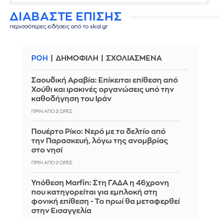
ΔΙΑΒΑΣΤΕ ΕΠΙΣΗΣ
περισσότερες ειδήσεις από το skai.gr
ΡΟΗ
ΔΗΜΟΦΙΛΗ
ΣΧΟΛΙΑΣΜΕΝΑ
Σαουδική Αραβία: Επίκειται επίθεση από
Χούθι και ιρακινές οργανώσεις υπό την
καθοδήγηση του Ιράν
ΠΡΙΝ ΑΠΌ 2 ΏΡΕΣ
Πουέρτο Ρίκο: Νερό με το δελτίο από
την Παρασκευή, λόγω της ανομβρίας
στο νησί
ΠΡΙΝ ΑΠΌ 2 ΏΡΕΣ
Υπόθεση Marfin: Στη ΓΑΔΑ η 46χρονη
που κατηγορείται για εμπλοκή στη
φονική επίθεση - Το πρωί θα μεταφερθεί
στην Εισαγγελία