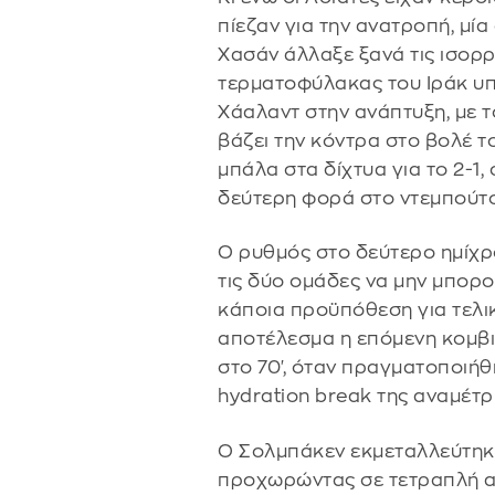
πίεζαν για την ανατροπή, μί
Χασάν άλλαξε ξανά τις ισορρο
τερματοφύλακας του Ιράκ υπ
Χάαλαντ στην ανάπτυξη, με 
βάζει την κόντρα στο βολέ το
μπάλα στα δίχτυα για το 2-1
δεύτερη φορά στο ντεμπούτο
Ο ρυθμός στο δεύτερο ημίχρ
τις δύο ομάδες να μην μπορ
κάποια προϋπόθεση για τελι
αποτέλεσμα η επόμενη κομβι
στο 70', όταν πραγματοποιήθ
hydration break της αναμέτρ
Ο Σολμπάκεν εκμεταλλεύτηκε
προχωρώντας σε τετραπλή αλ