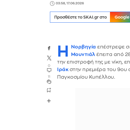
03:58, 17.06.2026
Προσθέστε το SKAI.gr στο
Google
Η
Νορβηγία
επέστρεψε σε
Μουντιάλ
έπειτα από 2
την επιστροφή της με νίκη, ε
0
Ιράκ
στην πρεμιέρα του 9ου 
Παγκοσμίου Κυπέλλου.
11