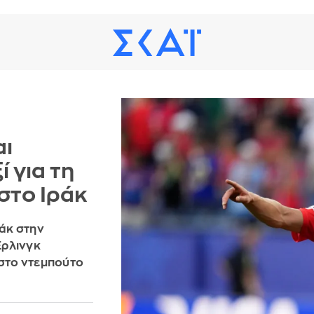
αι
ί για τη
στο Ιράκ
ράκ στην
Έρλινγκ
 στο ντεμπούτο