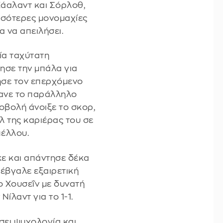
άαλαντ και Σόρλοθ,
ισσότερες μονομαχίες
α να απειλήσει.
μία ταχύτατη
ησε την μπάλα για
ησε τον επερχόμενο
ανε το παράλληλο
οβολή άνοιξε το σκορ,
λ της καριέρας του σε
πέλλου.
κε και απάντησε δέκα
έβγαλε εξαιρετική
ο Χουσεΐν με δυνατή
ίλαντ για το 1-1.
ίσει ψυχολογία και