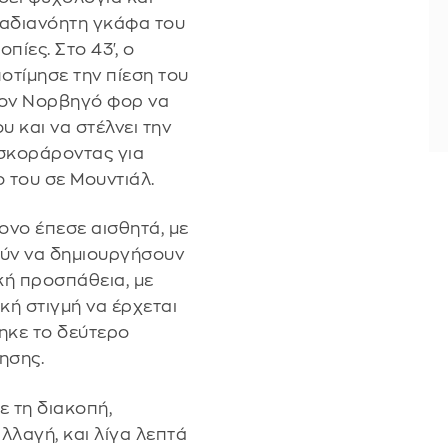
α αδιανόητη γκάφα του
πίες. Στο 43', ο
οτίμησε την πίεση του
τον Νορβηγό φορ να
υ και να στέλνει την
, σκοράροντας για
 του σε Μουντιάλ.
ονο έπεσε αισθητά, με
ούν να δημιουργήσουν
κή προσπάθεια, με
κή στιγμή να έρχεται
ηκε το δεύτερο
ησης.
 τη διακοπή,
λαγή, και λίγα λεπτά