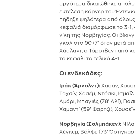
αργότερα δικαιώθηκε απόλυτα
εκτέλεση κόρνερ του Έντεγκ
πήδηξε ψηλότερα από όλους
κεφαλιά διαμόρφωσε το 3-1,
νίκη της Νορβηγίας. Οι βίκιν
γκολ στο 90+7' όταν μετά α
Χάαλαντ, ο Τόρστβεντ από κ
το κεφάλι το τελικό 4-1.
Οι ενδεκάδες:
Ιράκ (Άρνολντ):
Χασάν, Χουσέ
Ταχσίν, Χασέμ, Ντόσκι, Ισμαΐλ
Αμάρι, Μπαγιές (78' Αλί), Γιασ
Χαμαντί (59' Φαρτζί), Χουσεΐν
Νορβηγία (Σολμπάκεν):
Νίλαν
Χέγκεμ, Βόλφε (73' Όστιγκαρ