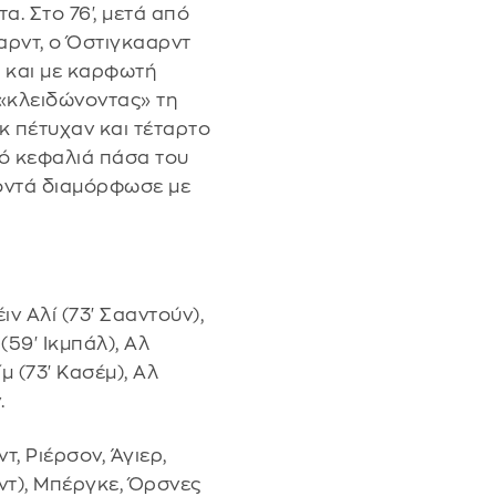
. Στο 76', μετά από
αρντ, ο Όστιγκααρντ
 και με καρφωτή
 «κλειδώνοντας» τη
γκ πέτυχαν και τέταρτο
πό κεφαλιά πάσα του
οντά διαμόρφωσε με
ιν Αλί (73' Σααντούν),
 (59' Ικμπάλ), Αλ
ίμ (73' Κασέμ), Αλ
.
τ, Ριέρσον, Άγιερ,
ντ), Μπέργκε, Όρσνες