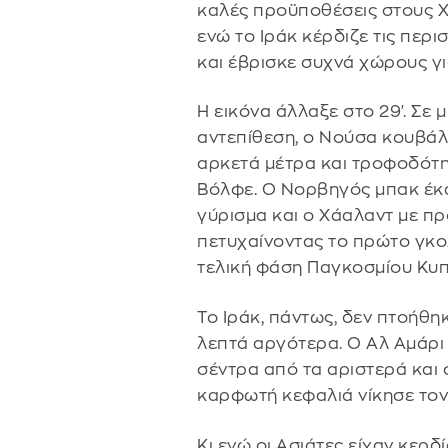
καλές προϋποθέσεις στους Χ
ενώ το Ιράκ κέρδιζε τις περ
και έβρισκε συχνά χώρους γι
Η εικόνα άλλαξε στο 29'. Σε 
αντεπίθεση, ο Νούσα κουβάλ
αρκετά μέτρα και τροφοδότ
Βόλφε. Ο Νορβηγός μπακ έκ
γύρισμα και ο Χάαλαντ με πρ
πετυχαίνοντας το πρώτο γκο
τελική φάση Παγκοσμίου Κυ
Το Ιράκ, πάντως, δεν πτοήθη
λεπτά αργότερα. Ο Αλ Αμάρι 
σέντρα από τα αριστερά και 
καρφωτή κεφαλιά νίκησε τον Ν
Κι ενώ οι Ασιάτες είχαν κερδ