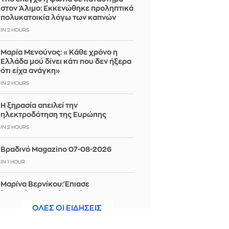
στον Άλιμο: Εκκενώθηκε προληπτικά
πολυκατοικία λόγω των καπνών
IN 2 HOURS
Μαρία Μενούνος: «Κάθε χρόνο η
Ελλάδα μού δίνει κάτι που δεν ήξερα
ότι είχα ανάγκη»
IN 2 HOURS
Η ξηρασία απειλεί την
ηλεκτροδότηση της Ευρώπης
IN 2 HOURS
Βραδινό Magazino 07-08-2026
IN 1 HOUR
Μαρίνα Βερνίκου: Έπιασε
λαγοκέφαλο κι έχει κάτι να σου πει
για αυτό
ΟΛΕΣ ΟΙ ΕΙΔΗΣΕΙΣ
IN 1 HOUR