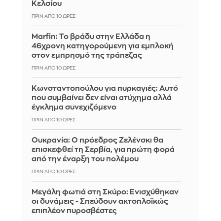
Κελσίου
ΠΡΙΝ ΑΠΌ 10 ΏΡΕΣ
Marfin: Το βράδυ στην Ελλάδα η
46χρονη κατηγορούμενη για εμπλοκή
στον εμπρησμό της τράπεζας
ΠΡΙΝ ΑΠΌ 10 ΏΡΕΣ
Κωνσταντοπούλου για πυρκαγιές: Αυτό
που συμβαίνει δεν είναι ατύχημα αλλά
έγκλημα συνεχιζόμενο
ΠΡΙΝ ΑΠΌ 10 ΏΡΕΣ
Ουκρανία: Ο πρόεδρος Ζελένσκι θα
επισκεφθεί τη Σερβία, για πρώτη φορά
από την έναρξη του πολέμου
ΠΡΙΝ ΑΠΌ 10 ΏΡΕΣ
Μεγάλη φωτιά στη Σκύρο: Ενισχύθηκαν
οι δυνάμεις - Σπεύδουν ακτοπλοϊκώς
επιπλέον πυροσβέστες