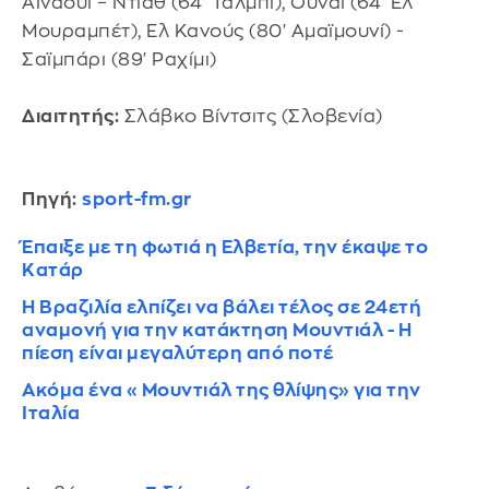
Αϊναουί – Ντίαθ (64' Ταλμπί), Ουναΐ (64' Ελ
Μουραμπέτ), Ελ Κανούς (80' Αμαϊμουνί) -
Σαϊμπάρι (89' Ραχίμι)
Διαιτητής:
Σλάβκο Βίντσιτς (Σλοβενία)
Πηγή:
sport-fm.gr
Έπαιξε με τη φωτιά η Ελβετία, την έκαψε το
Κατάρ
Η Βραζιλία ελπίζει να βάλει τέλος σε 24ετή
αναμονή για την κατάκτηση Μουντιάλ - Η
πίεση είναι μεγαλύτερη από ποτέ
Ακόμα ένα «Μουντιάλ της θλίψης» για την
Ιταλία