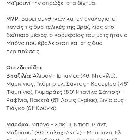
Μαϊμουνί την σπρώξει στα δίχτυα.
MVP:
Βάσει συνθηκών και αν αναλογιστεί
κανείς τις δυο τελικές της Βραζιλίας στο
δεύτερο μέρος, ο κορυφαίος του ματς ήταν ο
Μπόνο που έβαλε στοπ και στις δυο
περιπτώσεις.
Οι ενδεκάδες
Βραζιλία:
Άλισον - Ιμπάνιες (46' Ντανίλο),
Μαρκίνιος, Γκάμπριελ, Σάντος - Κασεμίρο (46'
Φαμπίνιο), Γκιμαράες (80' Ντανίλο Σάντος) -
Ραφίνια, Πακετά (61' Λουίς Ενρίκε), Βινίσιους -
Τιάγκο (61' Κούνια)
Μαρόκο:
Μπόνο - Χακίμι, Ντιοπ, Ριάντ,
Μαζραουί (80' Σαλάχ-Αντίν) - Μπουαντί, Ελ