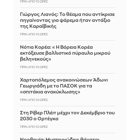
ΠΡΙΝ ΑΠΌ 10 ΏΡΕΣ
Γιώργος Λιανός: Το θέαμα που αντίκρισε
πηγαίνοντας για ψάρεμα ήταν αντάξιο
της Καραϊβικής
ΠΡΙΝ ΑΠΌ 10 ΏΡΕΣ
Νότια Κορέα: «Η Βόρεια Κορέα
εκτόξευσε βαλλιστικό πύραυλο μικρού
βεληνεκούς»
ΠΡΙΝ ΑΠΌ 10 ΏΡΕΣ
Χαρτοπόλεμος ανακοινώσεων Άδωνι
Γεωργιάδη με το ΠΑΣΟΚ για τα
«σπιτάκια ανακύκλωσης»
ΠΡΙΝ ΑΠΌ 10 ΏΡΕΣ
Στη Ρίβερ Πλέιτ μέχρι τον Δεκέμβριο του
2030 ο Ορτέγκα
ΠΡΙΝ ΑΠΌ 10 ΏΡΕΣ
Νορβηγία: Μυστηριώδεις θάνατοι