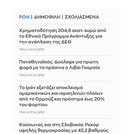
ΡΟΗ
ΔΗΜΟΦΙΛΗ
ΣΧΟΛΙΑΣΜΕΝΑ
Χρηματοδότηση 204,6 εκατ. ευρώ από
το Εθνικό Πρόγραμμα Ανάπτυξης για
την ανάπλαση της ΔΕΘ
ΠΡΙΝ ΑΠΌ 9 ΏΡΕΣ
Παναθηναϊκός: Δούλεψε για πρώτη
φορά με τα πράσινα ο Λιβάι Γκαρσία
ΠΡΙΝ ΑΠΌ 9 ΏΡΕΣ
Το Ιράν εξετάζει αποκλεισμό
αμερικανικών και ισραηλινών πλοίων
από το Ορμούζ και πρόστιμα έως 20%
του φορτίου
ΠΡΙΝ ΑΠΌ 9 ΏΡΕΣ
Καύσωνας και στη Σλοβακία: Ρεκόρ
υψηλής θερμοκρασίας με 42,2 βαθμούς