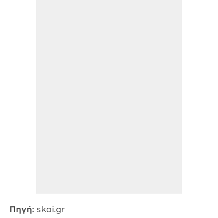
Πηγή:
skai.gr