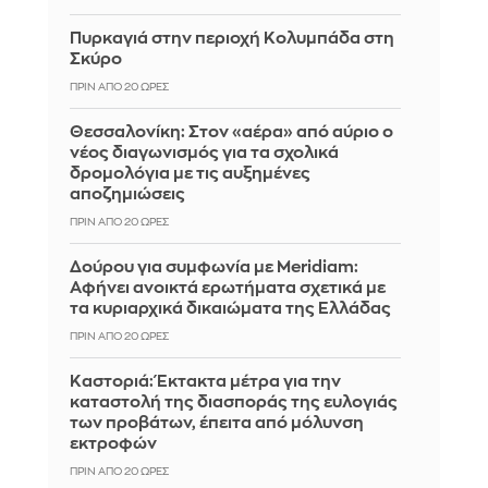
Πυρκαγιά στην περιοχή Κολυμπάδα στη
Σκύρο
ΠΡΙΝ ΑΠΌ 20 ΏΡΕΣ
Θεσσαλονίκη: Στον «αέρα» από αύριο ο
νέος διαγωνισμός για τα σχολικά
δρομολόγια με τις αυξημένες
αποζημιώσεις
ΠΡΙΝ ΑΠΌ 20 ΏΡΕΣ
Δούρου για συμφωνία με Meridiam:
Αφήνει ανοικτά ερωτήματα σχετικά με
τα κυριαρχικά δικαιώματα της Ελλάδας
ΠΡΙΝ ΑΠΌ 20 ΏΡΕΣ
Καστοριά: Έκτακτα μέτρα για την
καταστολή της διασποράς της ευλογιάς
των προβάτων, έπειτα από μόλυνση
εκτροφών
ΠΡΙΝ ΑΠΌ 20 ΏΡΕΣ