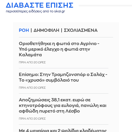
ΔΙΑΒΑΣΤΕ ΕΠΙΣΗΣ
περισσότερες ειδήσεις από το skai.gr
ΡΟΗ
ΔΗΜΟΦΙΛΗ
ΣΧΟΛΙΑΣΜΕΝΑ
Οριοθετήθηκε η φωτιά στο Αγρίνιο -
Υπό μερικό έλεγχο η φωτιά στην
Καλαμάτα
ΠΡΙΝ ΑΠΌ 20 ΏΡΕΣ
Επίσημο: Στην Τραμπζονσπόρ ο Σαλάχ -
Το «χρυσό» συμβόλαιό του
ΠΡΙΝ ΑΠΌ 20 ΏΡΕΣ
Αποζημιώσεις 38,1 εκατ. ευρώ σε
κτηνοτρόφους για ευλογιά, πανώλη και
αφθώδη πυρετό στη Λέσβο
ΠΡΙΝ ΑΠΌ 20 ΏΡΕΣ
Με 4 μαχαίρια και 2 ψαλίδια κλαδέματος