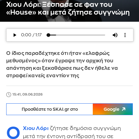
Χιου Λόρι: Ξέσπασε σε φαν του
«House» και μετά ζήτησε συγγνώμη
Ο ίδιος παραδέχτηκε ότι ήταν «ελαφρώς
μεθυσμένος» όταν έγραψε την αρχική του
απάντηση και ξεκαθάρισε πως δεν ήθελε να
στραφεί κανείς εναντίον της
15:41, 09.06.2026
Προσθέστε το SKAI.gr στο
Google
Ο
Χιου Λόρι
ζήτησε δημόσια συγγνώμη
μετά την έντονη αντίδρασή του σε