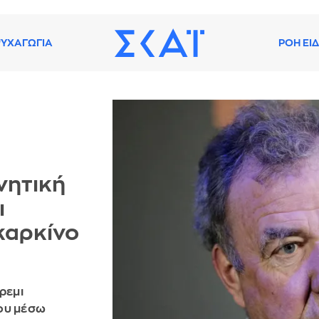
ΥΧΑΓΩΓΙΑ
ΡΟΗ ΕΙ
νητική
ι
καρκίνο
ρεμι
του μέσω