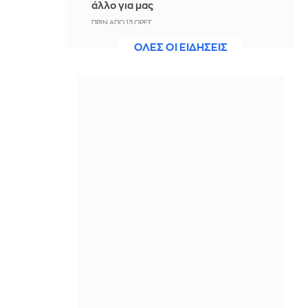
άλλο για μας
ΠΡΙΝ ΑΠΌ 13 ΏΡΕΣ
ΟΛΕΣ ΟΙ ΕΙΔΗΣΕΙΣ
Άννα Πρέλεβιτς: Το τρυφερό
throwback βίντεο με την αδελφή της
να τραγουδούν Backstreet Boys
ΠΡΙΝ ΑΠΌ 13 ΏΡΕΣ
Πυρκαγιά σε χαμηλή βλάστηση στην
περιοχή Σάνταλο, στην Κάρπαθο
ΠΡΙΝ ΑΠΌ 13 ΏΡΕΣ
Ο Παναθηναϊκός έπαθε στο ΟΑΚΑ,
καλείται να μάθει από αυτό και να
προκριθεί μέσω Βουλγαρίας - Δείτε
τα Highlights
ΠΡΙΝ ΑΠΌ 13 ΏΡΕΣ
Conference League: Παναθηναϊκός -
ΤΣΣΚΑ 1948 1-1 (ΤΕΛΙΚΟ)
ΠΡΙΝ ΑΠΌ 13 ΏΡΕΣ