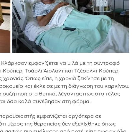
ι Κλάρκσον εμφανίζεται να μιλά με τη σύντροφό
π Κούπερ, Τσάρλι Άιρλαντ και Τζέραλντ Κούπερ,
χρονιάς. Όπως είπε, η χρονιά ξεκίνησε με τη
οκομείο και έκλεισε με τη διάγνωση του καρκίνου.
η συζήτηση στα θετικά, λέγοντας πως στο τέλος
νται όσα καλά συνέβησαν στη φάρμα.
ο παρουσιαστής εμφανίζεται αργότερα σε
τι μέρος της θεραπείας δεν εξελίχθηκε όπως
λά σαφώς πιο ευάλωτος από ποτέ, είπε πως αν όλα