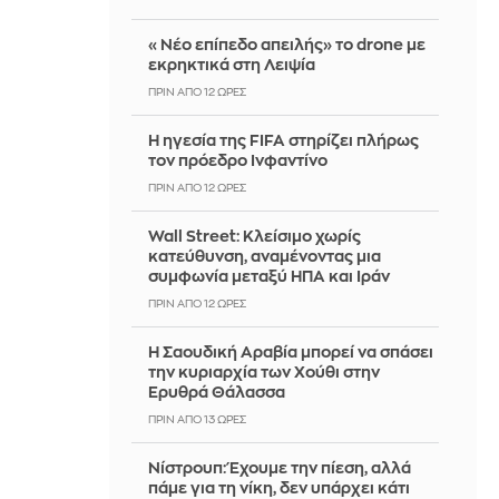
«Νέο επίπεδο απειλής» το drone με
εκρηκτικά στη Λειψία
ΠΡΙΝ ΑΠΌ 12 ΏΡΕΣ
Η ηγεσία της FIFA στηρίζει πλήρως
τον πρόεδρο Ινφαντίνο
ΠΡΙΝ ΑΠΌ 12 ΏΡΕΣ
Wall Street: Κλείσιμο χωρίς
κατεύθυνση, αναμένοντας μια
συμφωνία μεταξύ ΗΠΑ και Ιράν
ΠΡΙΝ ΑΠΌ 12 ΏΡΕΣ
Η Σαουδική Αραβία μπορεί να σπάσει
την κυριαρχία των Χούθι στην
Ερυθρά Θάλασσα
ΠΡΙΝ ΑΠΌ 13 ΏΡΕΣ
Νίστρουπ: Έχουμε την πίεση, αλλά
πάμε για τη νίκη, δεν υπάρχει κάτι