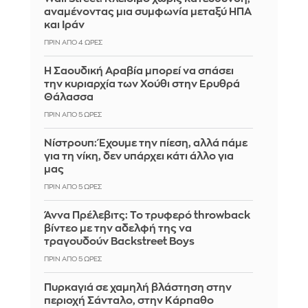
αναμένοντας μια συμφωνία μεταξύ ΗΠΑ
και Ιράν
ΠΡΙΝ ΑΠΌ 4 ΏΡΕΣ
Η Σαουδική Αραβία μπορεί να σπάσει
την κυριαρχία των Χούθι στην Ερυθρά
Θάλασσα
ΠΡΙΝ ΑΠΌ 5 ΏΡΕΣ
Νίστρουπ: Έχουμε την πίεση, αλλά πάμε
για τη νίκη, δεν υπάρχει κάτι άλλο για
μας
ΠΡΙΝ ΑΠΌ 5 ΏΡΕΣ
Άννα Πρέλεβιτς: Το τρυφερό throwback
βίντεο με την αδελφή της να
τραγουδούν Backstreet Boys
ΠΡΙΝ ΑΠΌ 5 ΏΡΕΣ
Πυρκαγιά σε χαμηλή βλάστηση στην
περιοχή Σάνταλο, στην Κάρπαθο