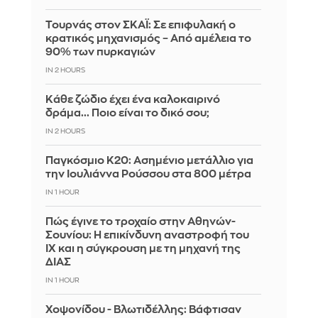
Τουρνάς στον ΣΚΑΪ: Σε επιφυλακή ο
κρατικός μηχανισμός – Από αμέλεια το
90% των πυρκαγιών
IN 2 HOURS
Κάθε ζώδιο έχει ένα καλοκαιρινό
δράμα... Ποιο είναι το δικό σου;
IN 2 HOURS
Παγκόσμιο Κ20: Ασημένιο μετάλλιο για
την Ιουλιάννα Ρούσσου στα 800 μέτρα
IN 1 HOUR
Πώς έγινε το τροχαίο στην Αθηνών-
Σουνίου: Η επικίνδυνη αναστροφή του
ΙΧ και η σύγκρουση με τη μηχανή της
ΔΙΑΣ
IN 1 HOUR
Χοψονίδου - Βλωτιδέλλης: Βάφτισαν