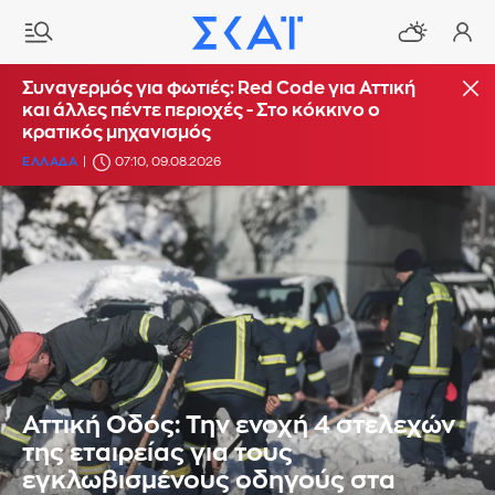
Συναγερμός για φωτιές: Red Code για Αττική
και άλλες πέντε περιοχές - Στο κόκκινο ο
κρατικός μηχανισμός
ΕΛΛΑΔΑ
07:10, 09.08.2026
Αττική Οδός: Την ενοχή 4 στελεχών
της εταιρείας για τους
εγκλωβισμένους οδηγούς στα