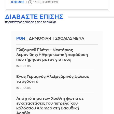
ΚΟΣΜΟΣ
17:00, 08.08.2026
ΔΙΑΒΑΣΤΕ ΕΠΙΣΗΣ
περισσότερες ειδήσεις από το skai.gr
ΡΟΗ
ΔΗΜΟΦΙΛΗ
ΣΧΟΛΙΑΣΜΕΝΑ
Ελίζαμπεθ Ελέτσι - Νεκτάριος
Λεμονίδης: Η θρησκευτική παράδοση
που τήρησαν με τον γιο τους
IN 2 HOURS
Ένας Γερμανός Αλεξανδρινός έκλεισε
τα ογδόντα
IN 2 HOURS
Από χτύπημα των Χούθι η φωτιά σε
εγκαταστάσεις του πετρελαϊκού
κολοσσού Aramco στη Σαουδική
Αραβία