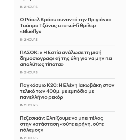
IN 2 HOURS
Ο Ράσελ Κρόου συναντά την Πριγιάνκα
Τσόπρα Τζόνας στο sci-fi θρίλερ
«Bluefly»
IN 2 HOURS
ΠΑΣΟΚ: «Η Εστία ανάλωσε τη μισή
δημοσιογραφική της ύλη για να μην πει
απολύτως τίποτα»
IN 2 HOURS
Παγκόσμιο Κ20: Η Ελένη Ιακωβάκη στον
τελικό των 400μ. με εμπόδια με
πανελλήνιο ρεκόρ
IN 2 HOURS
Πεζεσκιάν: Ελπίζουμε να μπει τέλος
στην κατάσταση «ούτε ειρήνη, ούτε
πόλεμος»
IN 2 HOURS