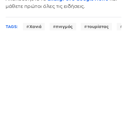
μάθετε πρώτοι όλες τις ειδήσεις.
TAGS:
Χανιά
πνιγμός
τουρίστας
Κ