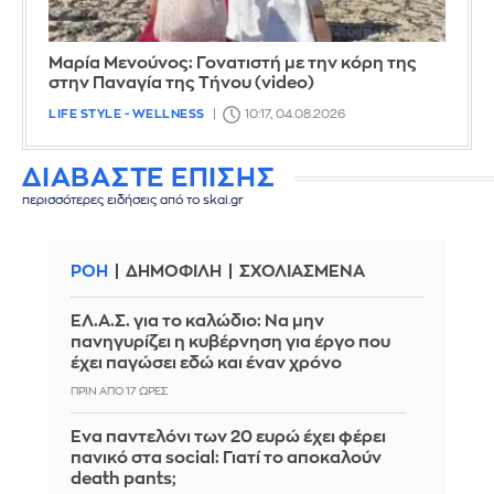
Μαρία Μενούνος: Γονατιστή με την κόρη της
στην Παναγία της Τήνου (video)
LIFE STYLE - WELLNESS
10:17, 04.08.2026
ΔΙΑΒΑΣΤΕ ΕΠΙΣΗΣ
περισσότερες ειδήσεις από το skai.gr
ΡΟΗ
ΔΗΜΟΦΙΛΗ
ΣΧΟΛΙΑΣΜΕΝΑ
ΕΛ.Α.Σ. για το καλώδιο: Να μην
πανηγυρίζει η κυβέρνηση για έργο που
έχει παγώσει εδώ και έναν χρόνο
ΠΡΙΝ ΑΠΌ 17 ΏΡΕΣ
Ένα παντελόνι των 20 ευρώ έχει φέρει
πανικό στα social: Γιατί το αποκαλούν
death pants;