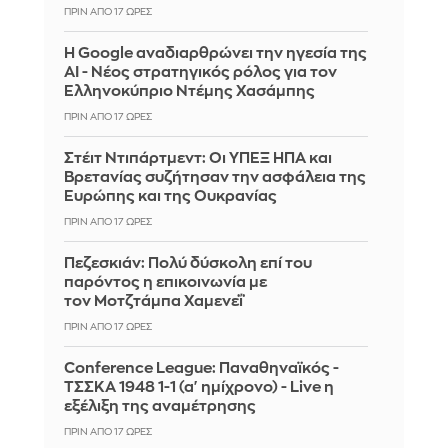
ΠΡΙΝ ΑΠΌ 17 ΏΡΕΣ
Η Google αναδιαρθρώνει την ηγεσία της
AI - Νέος στρατηγικός ρόλος για τον
Ελληνοκύπριο Ντέμης Χασάμπης
ΠΡΙΝ ΑΠΌ 17 ΏΡΕΣ
Στέιτ Ντιπάρτμεντ: Οι ΥΠΕΞ ΗΠΑ και
Βρετανίας συζήτησαν την ασφάλεια της
Ευρώπης και της Ουκρανίας
ΠΡΙΝ ΑΠΌ 17 ΏΡΕΣ
Πεζεσκιάν: Πολύ δύσκολη επί του
παρόντος η επικοινωνία με
τον Μοτζτάμπα Χαμενεΐ
ΠΡΙΝ ΑΠΌ 17 ΏΡΕΣ
Conference League: Παναθηναϊκός -
ΤΣΣΚΑ 1948 1-1 (α' ημίχρονο) - Live η
εξέλιξη της αναμέτρησης
ΠΡΙΝ ΑΠΌ 17 ΏΡΕΣ