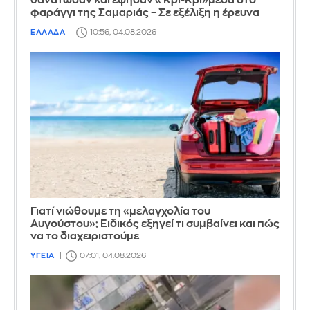
θανάτωσαν και έψησαν «Κρι-Κρι»μέσα στο
φαράγγι της Σαμαριάς – Σε εξέλιξη η έρευνα
ΕΛΛΑΔΑ
10:56, 04.08.2026
Γιατί νιώθουμε τη «μελαγχολία του
Αυγούστου»; Ειδικός εξηγεί τι συμβαίνει και πώς
να το διαχειριστούμε
ΥΓΕΙΑ
07:01, 04.08.2026