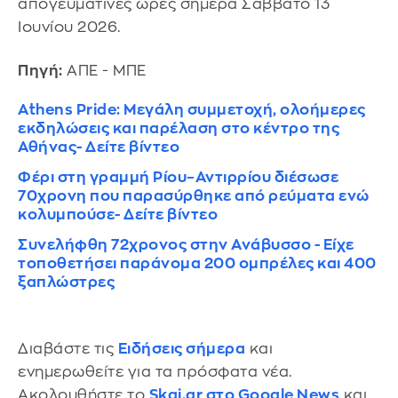
απογευματινές ώρες σήμερα Σάββατο 13
Ιουνίου 2026.
Πηγή:
ΑΠΕ - ΜΠΕ
Athens Pride: Μεγάλη συμμετοχή, ολοήμερες
εκδηλώσεις και παρέλαση στο κέντρο της
Αθήνας- Δείτε βίντεο
Φέρι στη γραμμή Ρίου–Αντιρρίου διέσωσε
70χρονη που παρασύρθηκε από ρεύματα ενώ
κολυμπούσε- Δείτε βίντεο
Συνελήφθη 72χρονος στην Ανάβυσσο - Είχε
τοποθετήσει παράνομα 200 ομπρέλες και 400
ξαπλώστρες
Διαβάστε τις
Ειδήσεις σήμερα
και
ενημερωθείτε για τα πρόσφατα νέα.
Ακολουθήστε το
Skai.gr στο Google News
και