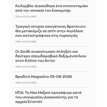
Κολομβία: Διασώθηκε ένα ιπποποταμάκι
από την αποικία του Εσκομπάρ
ΠΡΙΝ ΑΠΌ 18 ΏΡΕΣ
Τραγική ιστορία οικογένειας Βρετανών:
Θα μετακόμιζε σε σπίτι στην Αιγιάλεια
που καταστράφηκε στις πυρκαγιές
ΠΡΙΝ ΑΠΌ 18 ΏΡΕΣ
Οι Χούθι ανακοίνωσαν έπληξαν και
δεύτερο σαουδαραβικό δεξαμενόπλοιο
στον Κόλπο του Άντεν
ΠΡΙΝ ΑΠΌ 18 ΏΡΕΣ
Βραδινό Magazino 05-08-2026
ΠΡΙΝ ΑΠΌ 18 ΏΡΕΣ
ΗΠΑ: Το Νέο Μεξικό προσέφυγε κατά
του υπουργείου Δικαιοσύνης για τα
αρχεία Έπσταϊν