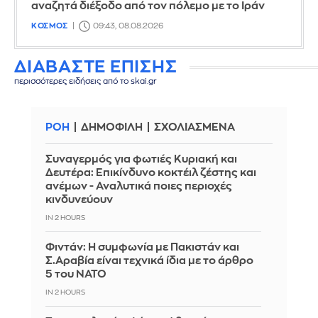
αναζητά διέξοδο από τον πόλεμο με το Ιράν
ΚΟΣΜΟΣ
09:43, 08.08.2026
ΔΙΑΒΑΣΤΕ ΕΠΙΣΗΣ
περισσότερες ειδήσεις από το skai.gr
ΡΟΗ
ΔΗΜΟΦΙΛΗ
ΣΧΟΛΙΑΣΜΕΝΑ
Συναγερμός για φωτιές Κυριακή και
Δευτέρα: Επικίνδυνο κοκτέιλ ζέστης και
ανέμων - Αναλυτικά ποιες περιοχές
κινδυνεύουν
IN 2 HOURS
Φιντάν: Η συμφωνία με Πακιστάν και
Σ.Αραβία είναι τεχνικά ίδια με το άρθρο
5 του ΝΑΤΟ
IN 2 HOURS