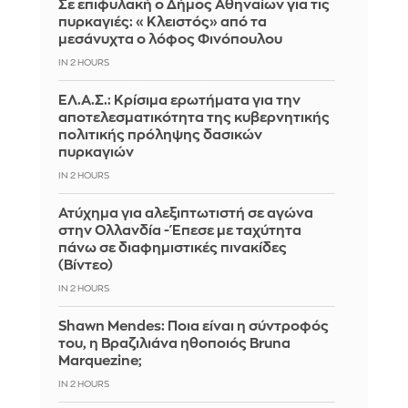
Σε επιφυλακή ο Δήμος Αθηναίων για τις
πυρκαγιές: «Κλειστός» από τα
μεσάνυχτα ο λόφος Φινόπουλου
IN 2 HOURS
ΕΛ.Α.Σ.: Κρίσιμα ερωτήματα για την
αποτελεσματικότητα της κυβερνητικής
πολιτικής πρόληψης δασικών
πυρκαγιών
IN 2 HOURS
Ατύχημα για αλεξιπτωτιστή σε αγώνα
στην Ολλανδία - Έπεσε με ταχύτητα
πάνω σε διαφημιστικές πινακίδες
(Βίντεο)
IN 2 HOURS
Shawn Mendes: Ποια είναι η σύντροφός
του, η Βραζιλιάνα ηθοποιός Bruna
Marquezine;
IN 2 HOURS