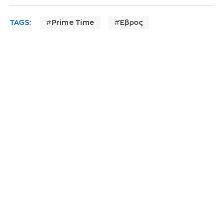
TAGS:
Prime Time
Έβρος