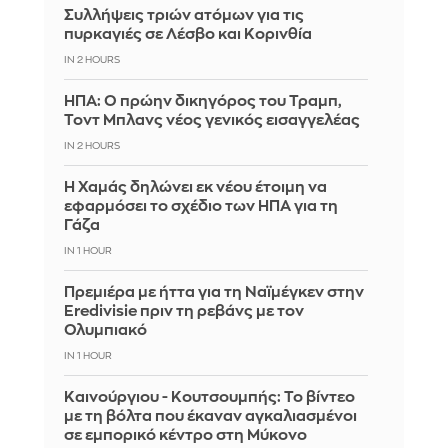
Συλλήψεις τριών ατόμων για τις
πυρκαγιές σε Λέσβο και Κορινθία
IN 2 HOURS
ΗΠΑ: Ο πρώην δικηγόρος του Τραμπ,
Τοντ Μπλανς νέος γενικός εισαγγελέας
IN 2 HOURS
Η Χαμάς δηλώνει εκ νέου έτοιμη να
εφαρμόσει το σχέδιο των ΗΠΑ για τη
Γάζα
IN 1 HOUR
Πρεμιέρα με ήττα για τη Ναϊμέγκεν στην
Eredivisie πριν τη ρεβάνς με τον
Ολυμπιακό
IN 1 HOUR
Καινούργιου - Κουτσουμπής: Το βίντεο
με τη βόλτα που έκαναν αγκαλιασμένοι
σε εμπορικό κέντρο στη Μύκονο