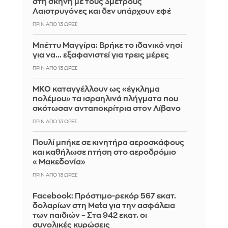
στη σκηνή με τους 3μετρους
Λαιστρυγόνες και δεν υπάρχουν εφέ
ΠΡΙΝ ΑΠΌ 13 ΏΡΕΣ
Μπέττυ Μαγγίρα: Βρήκε το ιδανικό νησί
για να... εξαφανιστεί για τρεις μέρες
ΠΡΙΝ ΑΠΌ 13 ΏΡΕΣ
ΜΚΟ καταγγέλλουν ως «έγκλημα
πολέμου» τα ισραηλινά πλήγματα που
σκότωσαν ανταποκρίτρια στον Λίβανο
ΠΡΙΝ ΑΠΌ 13 ΏΡΕΣ
Πουλί μπήκε σε κινητήρα αεροσκάφους
και καθήλωσε πτήση στο αεροδρόμιο
«Μακεδονία»
ΠΡΙΝ ΑΠΌ 13 ΏΡΕΣ
Facebook: Πρόστιμο-ρεκόρ 567 εκατ.
δολαρίων στη Meta για την ασφάλεια
των παιδιών – Στα 942 εκατ. οι
συνολικές κυρώσεις