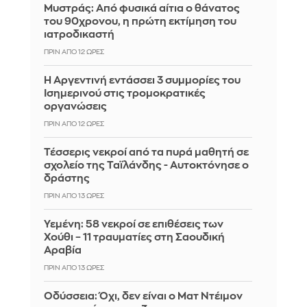
Μυστράς: Από φυσικά αίτια ο θάνατος
του 90χρονου, η πρώτη εκτίμηση του
ιατροδικαστή
ΠΡΙΝ ΑΠΌ 12 ΏΡΕΣ
Η Αργεντινή εντάσσει 3 συμμορίες του
Ισημερινού στις τρομοκρατικές
οργανώσεις
ΠΡΙΝ ΑΠΌ 12 ΏΡΕΣ
Τέσσερις νεκροί από τα πυρά μαθητή σε
σχολείο της Ταϊλάνδης - Αυτοκτόνησε ο
δράστης
ΠΡΙΝ ΑΠΌ 13 ΏΡΕΣ
Υεμένη: 58 νεκροί σε επιθέσεις των
Χούθι – 11 τραυματίες στη Σαουδική
Αραβία
ΠΡΙΝ ΑΠΌ 13 ΏΡΕΣ
Οδύσσεια: Όχι, δεν είναι ο Ματ Ντέιμον