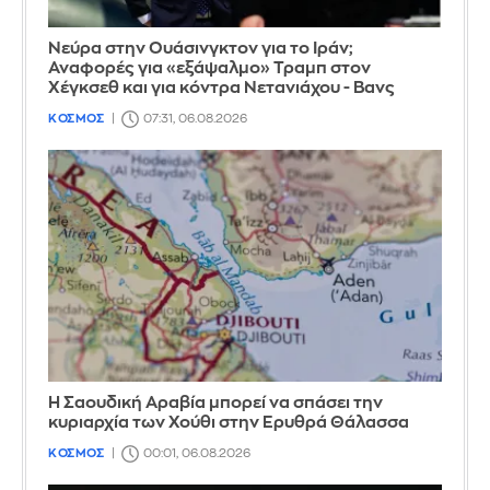
Νεύρα στην Ουάσινγκτον για το Ιράν;
Αναφορές για «εξάψαλμο» Τραμπ στον
Χέγκσεθ και για κόντρα Νετανιάχου - Βανς
ΚΟΣΜΟΣ
07:31, 06.08.2026
Η Σαουδική Αραβία μπορεί να σπάσει την
κυριαρχία των Χούθι στην Ερυθρά Θάλασσα
ΚΟΣΜΟΣ
00:01, 06.08.2026