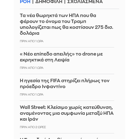
ΡΟΗ
ΔΗΜΟΦΙΛΗ
ΣΧΟΛΙΑΣΜΕΝΑ
Τα νέα θωρηκτά των ΗΠΑ που θα
φέρουν το όνομα του Τραμπ
υπολογίζεται πως θα κοστίσουν 275 δισ.
δολάρια
ΠΡΙΝ ΑΠΌ 1 ΏΡΑ
«Νέο επίπεδο απειλής» το drone με
εκρηκτικά στη Λειψία
ΠΡΙΝ ΑΠΌ 1 ΏΡΑ
Η ηγεσία της FIFA στηρίζει πλήρως τον
πρόεδρο Ινφαντίνο
ΠΡΙΝ ΑΠΌ 1 ΏΡΑ
Wall Street: Κλείσιμο χωρίς κατεύθυνση,
αναμένοντας μια συμφωνία μεταξύ ΗΠΑ
και Ιράν
ΠΡΙΝ ΑΠΌ 2 ΏΡΕΣ