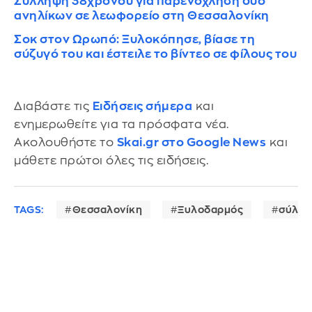
Σύλληψη 38χρονου για παρενόχληση δύο
ανηλίκων σε λεωφορείο στη Θεσσαλονίκη
Σοκ στον Ωρωπό: Ξυλοκόπησε, βίασε τη
σύζυγό του και έστειλε το βίντεο σε φίλους του
Διαβάστε τις
Ειδήσεις σήμερα
και
ενημερωθείτε για τα πρόσφατα νέα.
Ακολουθήστε το
Skai.gr στο Google News
και
μάθετε πρώτοι όλες τις ειδήσεις.
TAGS:
Θεσσαλονίκη
Ξυλοδαρμός
σύλλ