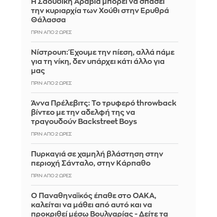
Η Σαουδική Αραβία μπορεί να σπάσει
την κυριαρχία των Χούθι στην Ερυθρά
Θάλασσα
ΠΡΙΝ ΑΠΌ 2 ΏΡΕΣ
Νίστρουπ: Έχουμε την πίεση, αλλά πάμε
για τη νίκη, δεν υπάρχει κάτι άλλο για
μας
ΠΡΙΝ ΑΠΌ 2 ΏΡΕΣ
Άννα Πρέλεβιτς: Το τρυφερό throwback
βίντεο με την αδελφή της να
τραγουδούν Backstreet Boys
ΠΡΙΝ ΑΠΌ 2 ΏΡΕΣ
Πυρκαγιά σε χαμηλή βλάστηση στην
περιοχή Σάνταλο, στην Κάρπαθο
ΠΡΙΝ ΑΠΌ 2 ΏΡΕΣ
Ο Παναθηναϊκός έπαθε στο ΟΑΚΑ,
καλείται να μάθει από αυτό και να
προκριθεί μέσω Βουλγαρίας - Δείτε τα