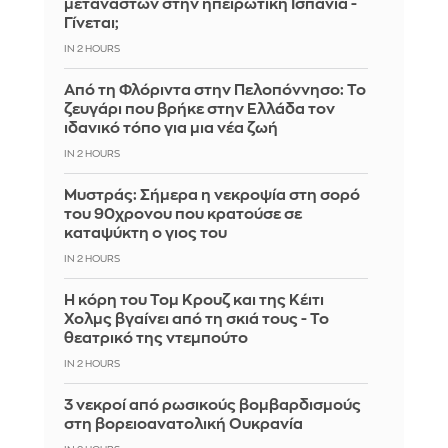
μεταναστών στην ηπειρωτική Ισπανία -
Γίνεται;
IN 2 HOURS
Από τη Φλόριντα στην Πελοπόννησο: Το
ζευγάρι που βρήκε στην Ελλάδα τον
ιδανικό τόπο για μια νέα ζωή
IN 2 HOURS
Mυστράς: Σήμερα η νεκροψία στη σορό
του 90χρονου που κρατούσε σε
καταψύκτη ο γιος του
IN 2 HOURS
Η κόρη του Τομ Κρουζ και της Κέιτι
Χολμς βγαίνει από τη σκιά τους - Το
θεατρικό της ντεμπούτο
IN 2 HOURS
3 νεκροί από ρωσικούς βομβαρδισμούς
στη βορειοανατολική Ουκρανία