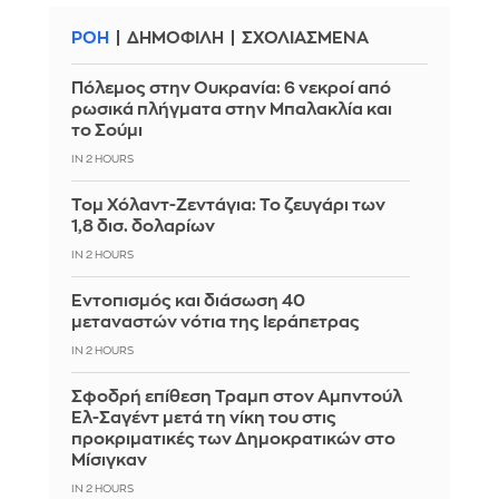
ΡΟΗ
ΔΗΜΟΦΙΛΗ
ΣΧΟΛΙΑΣΜΕΝΑ
Πόλεμος στην Ουκρανία: 6 νεκροί από
ρωσικά πλήγματα στην Μπαλακλία και
το Σούμι
IN 2 HOURS
Τομ Χόλαντ-Ζεντάγια: Το ζευγάρι των
1,8 δισ. δολαρίων
IN 2 HOURS
Εντοπισμός και διάσωση 40
μεταναστών νότια της Ιεράπετρας
IN 2 HOURS
Σφοδρή επίθεση Τραμπ στον Αμπντούλ
Ελ-Σαγέντ μετά τη νίκη του στις
προκριματικές των Δημοκρατικών στο
Μίσιγκαν
IN 2 HOURS