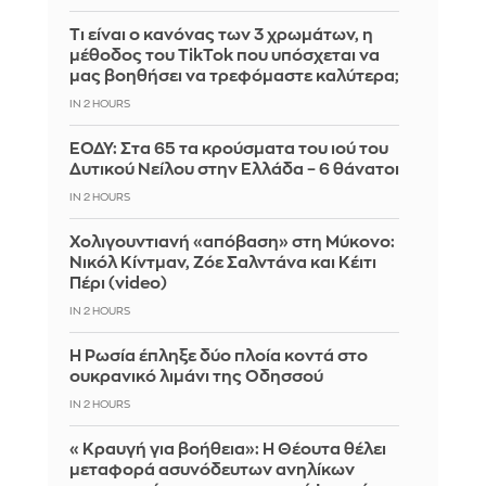
Τι είναι ο κανόνας των 3 χρωμάτων, η
μέθοδος του TikTok που υπόσχεται να
μας βοηθήσει να τρεφόμαστε καλύτερα;
IN 2 HOURS
ΕΟΔΥ: Στα 65 τα κρούσματα του ιού του
Δυτικού Νείλου στην Ελλάδα – 6 θάνατοι
IN 2 HOURS
Χολιγουντιανή «απόβαση» στη Μύκονο:
Νικόλ Κίντμαν, Ζόε Σαλντάνα και Κέιτι
Πέρι (video)
IN 2 HOURS
Η Ρωσία έπληξε δύο πλοία κοντά στο
ουκρανικό λιμάνι της Οδησσού
IN 2 HOURS
«Κραυγή για βοήθεια»: Η Θέουτα θέλει
μεταφορά ασυνόδευτων ανηλίκων