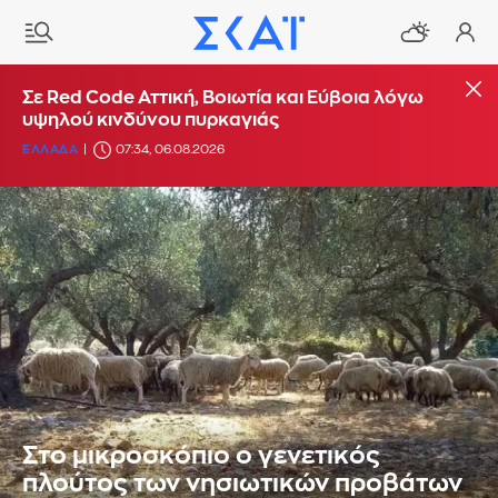
Σε Red Code Αττική, Βοιωτία και Εύβοια λόγω
υψηλού κινδύνου πυρκαγιάς
ΕΛΛΑΔΑ
07:34, 06.08.2026
Στο μικροσκόπιο ο γενετικός
πλούτος των νησιωτικών προβάτων