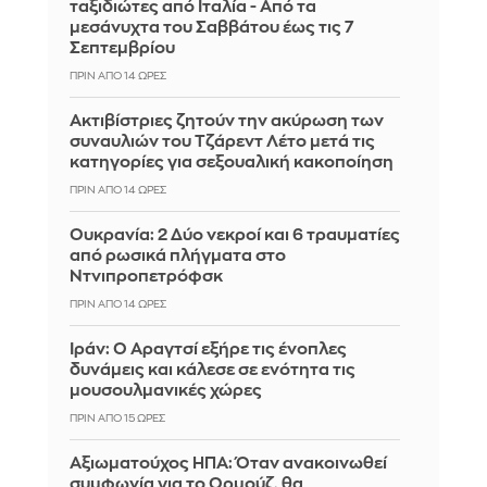
ταξιδιώτες από Ιταλία - Από τα
μεσάνυχτα του Σαββάτου έως τις 7
Σεπτεμβρίου
ΠΡΙΝ ΑΠΌ 14 ΏΡΕΣ
Ακτιβίστριες ζητούν την ακύρωση των
συναυλιών του Τζάρεντ Λέτο μετά τις
κατηγορίες για σεξουαλική κακοποίηση
ΠΡΙΝ ΑΠΌ 14 ΏΡΕΣ
Ουκρανία: 2 Δύο νεκροί και 6 τραυματίες
από ρωσικά πλήγματα στο
Ντνιπροπετρόφσκ
ΠΡΙΝ ΑΠΌ 14 ΏΡΕΣ
Ιράν: Ο Αραγτσί εξήρε τις ένοπλες
δυνάμεις και κάλεσε σε ενότητα τις
μουσουλμανικές χώρες
ΠΡΙΝ ΑΠΌ 15 ΏΡΕΣ
Αξιωματούχος ΗΠΑ: Όταν ανακοινωθεί
συμφωνία για το Ορμούζ, θα