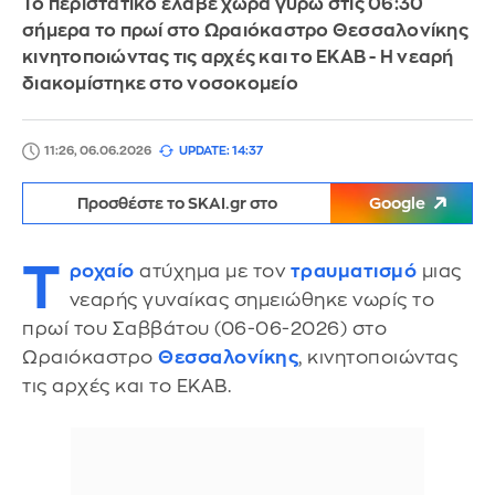
Το περιστατικό έλαβε χώρα γύρω στις 06:30
σήμερα το πρωί στο Ωραιόκαστρο Θεσσαλονίκης
κινητοποιώντας τις αρχές και το ΕΚΑΒ - Η νεαρή
διακομίστηκε στο νοσοκομείο
11:26, 06.06.2026
UPDATE: 14:37
Προσθέστε το SKAI.gr στο
Google
Τ
ροχαίο
ατύχημα με τον
τραυματισμό
μιας
νεαρής γυναίκας σημειώθηκε νωρίς το
πρωί του Σαββάτου (06-06-2026) στο
Ωραιόκαστρο
Θεσσαλονίκης
, κινητοποιώντας
τις αρχές και το ΕΚΑΒ.