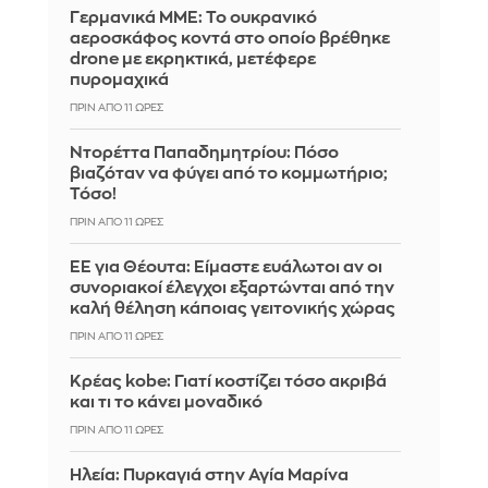
Γερμανικά ΜΜΕ: Το ουκρανικό
αεροσκάφος κοντά στο οποίο βρέθηκε
drone με εκρηκτικά, μετέφερε
πυρομαχικά
ΠΡΙΝ ΑΠΌ 11 ΏΡΕΣ
Ντορέττα Παπαδημητρίου: Πόσο
βιαζόταν να φύγει από το κομμωτήριο;
Τόσο!
ΠΡΙΝ ΑΠΌ 11 ΏΡΕΣ
ΕΕ για Θέουτα: Είμαστε ευάλωτοι αν οι
συνοριακοί έλεγχοι εξαρτώνται από την
καλή θέληση κάποιας γειτονικής χώρας
ΠΡΙΝ ΑΠΌ 11 ΏΡΕΣ
Κρέας kobe: Γιατί κοστίζει τόσο ακριβά
και τι το κάνει μοναδικό
ΠΡΙΝ ΑΠΌ 11 ΏΡΕΣ
Ηλεία: Πυρκαγιά στην Αγία Μαρίνα