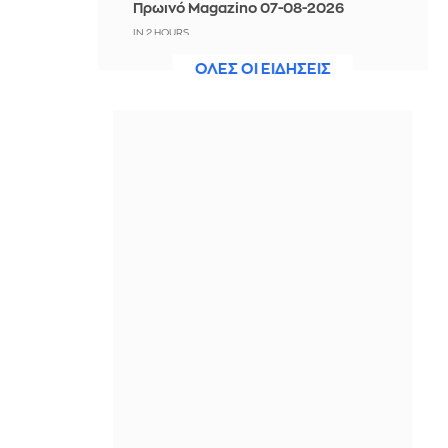
Πρωινό Magazino 07-08-2026
IN 2 HOURS
ΟΛΕΣ ΟΙ ΕΙΔΗΣΕΙΣ
Αργεντινή: Επεισόδια στο τέλος
μαζικής κινητοποίησης στο
Μπουένος Άιρες
IN 2 HOURS
Προφυλακίστηκαν ο δήμαρχος και
άλλοι δύο για τη μεγάλη φωτιά στη
Βοιωτία
IN 2 HOURS
Σκληρή στάση του Ιράν στο Ορμούζ -
Εγκλωβισμένος σε «παγίδα
κλιμάκωσης» ο Τραμπ θέλει
«συμβολική νίκη»
IN 2 HOURS
Στους 38 βαθμούς σκαρφαλώνει η
θερμοκρασία σήμερα - Μέχρι 6
Μποφόρ στο Αιγαίο