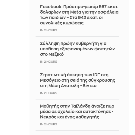
Facebook: Πρόστιμο-ρεκόρ 567 εκατ.
δολαρίων στη Meta για την ασφάλεια
των παιδιών – Στα 942 εκατ. οι
συνολικές κυρώσεις
IN 2 HOURS
Σύλληψη πρώην κυβερνήτη για
υπόθεση εξαφανισμένων φοιτητών
στο Μεξικό
IN 2 HOURS
Στρατιωτική άσκηση των IDF στη
Μεσόγειο στη σκιά της σύγκρουσης
στη Μέση Ανατολή - Βίντεο
IN 2 HOURS
Μαθητής στην Ταϊλάνδη άνοιξε πυρ
μέσα σε σχολείο και αυτοκτόνησε -
Νεκρός και ένας καθηγητής
IN 2 HOURS