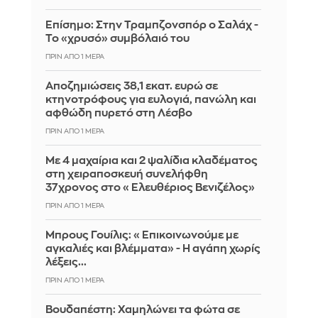
Επίσημο: Στην Τραμπζονσπόρ ο Σαλάχ -
Το «χρυσό» συμβόλαιό του
ΠΡΙΝ ΑΠΌ 1 ΜΈΡΑ
Αποζημιώσεις 38,1 εκατ. ευρώ σε
κτηνοτρόφους για ευλογιά, πανώλη και
αφθώδη πυρετό στη Λέσβο
ΠΡΙΝ ΑΠΌ 1 ΜΈΡΑ
Με 4 μαχαίρια και 2 ψαλίδια κλαδέματος
στη χειραποσκευή συνελήφθη
37χρονος στο «Ελευθέριος Βενιζέλος»
ΠΡΙΝ ΑΠΌ 1 ΜΈΡΑ
Μπρους Γουίλις: «Επικοινωνούμε με
αγκαλιές και βλέμματα» - Η αγάπη χωρίς
λέξεις...
ΠΡΙΝ ΑΠΌ 1 ΜΈΡΑ
Βουδαπέστη: Χαμηλώνει τα φώτα σε