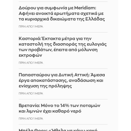
Δούρου για συμφωνία με Meridiam:
Αφήνει ανοικτά ερωτήματα σχετικά με
τα κυριαρχικά δικαιώματα της Ελλάδας
ΠΡΙΝ ΑΠΌ 1 ΜΈΡΑ
Καστοριά: Έκτακτα μέτρα για την
καταστολή της διασποράς της ευλογιάς
των προβάτων, έπειτα από μόλυνση
εκτροφών
ΠΡΙΝ ΑΠΌ 1 ΜΈΡΑ
Παπασταύρου για Δυτική Αττική: Άμεσα
έργα αποκατάστασης, αναδάσωση και
ενίσχυση της πρόληψης
ΠΡΙΝ ΑΠΌ 1 ΜΈΡΑ
Βρετανία: Μόνο το 14% των ποταμών
και λιμνών έχει καθαρό νερό
ΠΡΙΝ ΑΠΌ 1 ΜΈΡΑ
Μπέλα Θορν: «Ήθελα να κάνω κακό