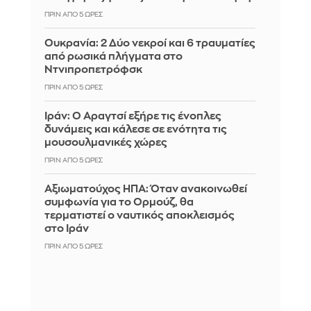
ΠΡΙΝ ΑΠΌ 5 ΏΡΕΣ
Ουκρανία: 2 Δύο νεκροί και 6 τραυματίες
από ρωσικά πλήγματα στο
Ντνιπροπετρόφσκ
ΠΡΙΝ ΑΠΌ 5 ΏΡΕΣ
Ιράν: Ο Αραγτσί εξήρε τις ένοπλες
δυνάμεις και κάλεσε σε ενότητα τις
μουσουλμανικές χώρες
ΠΡΙΝ ΑΠΌ 5 ΏΡΕΣ
Αξιωματούχος ΗΠΑ: Όταν ανακοινωθεί
συμφωνία για το Ορμούζ, θα
τερματιστεί ο ναυτικός αποκλεισμός
στο Ιράν
ΠΡΙΝ ΑΠΌ 5 ΏΡΕΣ