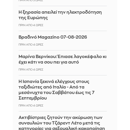
ΠΡΙΝ ΑΠΌ 3 ΏΡΕΣ
Η ξηρασία απειλεί την ηλεκτροδότηση
της Ευρώπης
ΠΡΙΝ ΑΠΌ 4 ΏΡΕΣ
Βραδινό Magazino 07-08-2026
ΠΡΙΝ ΑΠΌ 4 ΏΡΕΣ
Μαρίνα Βερνίκου: Έπιασε λαγοκέφαλο κι
έχει κάτι να σου πει για αυτό
ΠΡΙΝ ΑΠΌ 4 ΏΡΕΣ
Η Ισπανία ξεκινά ελέγχους στους
ταξιδιώτες από Ιταλία - Από τα
μεσάνυχτα του Σαββάτου έως τις 7
Σεπτεμβρίου
ΠΡΙΝ ΑΠΌ 4 ΏΡΕΣ
Ακτιβίστριες ζητούν την ακύρωση των
συναυλιών του Τζάρεντ Λέτο μετά τις
κατηγορίες για σεξουαλική κακοποίηση