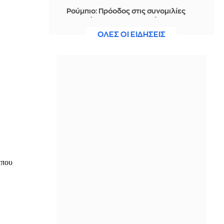
Ρούμπιο: Πρόοδος στις συνομιλίες
για το άνοιγμα του Στενού του
Ορμούζ - Ελπίζουμε σε συμφωνία
ΟΛΕΣ ΟΙ ΕΙΔΗΣΕΙΣ
σύντομα
ΠΡΙΝ ΑΠΌ 2 ΜΈΡΕΣ
Το χρυσό Ασύρτικο της Πάρου: Ο
Γιώργος Μωραΐτης μιλά για τη διεθνή
διάκριση και το μέλλον του παριανού
αμπελώνα
ΠΡΙΝ ΑΠΌ 2 ΜΈΡΕΣ
Βόμβα από Τουρκία: «Οριστική η
συμφωνία του Σαλάχ με την
Τράμπζονσπορ για συμβόλαιο
διετούς διάρκειας»
ΠΡΙΝ ΑΠΌ 2 ΜΈΡΕΣ
Καύσωνας, ισχυροί βοριάδες και
«Red Code»: Σε επιφυλακή 4
περιοχές για πυρκαγιές, αύριο