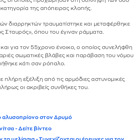
ις, οι οποίες προχώρησαν στη σύλληψη των δύο
ην κατηγορία της απόπειρας κλοπής.
ρών διαρρηκτών τραυματίστηκε και μεταφέρθηκε
 Σταυρός», όπου του έγιναν ράμματα.
και για τον 55χρονο ένοικο, ο οποίος συνελήφθη
 βαριές σωματικές βλάβες και παράβαση του νόμου
ιήθηκε κάτι σαν ρόπαλο.
ε πλήρη εξέλιξη από τις αρμόδιες αστυνομικές
λήρως οι ακριβείς συνθήκες του.
ο αλυσοπρίονο στον Δρυμό
ίτσα - Δείτε βίντεο
τα μελίσσια - Συνεχίζονται οι έρευνες για τον