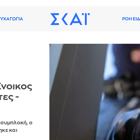
ΥΧΑΓΩΓΙΑ
ΡΟΗ ΕΙ
Ένοικος
ες -
η συμπλοκή, ο
ηκε και