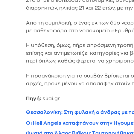
Στο σημείο έσπευσαν αστυνομικές δυνάμε
διαρρηκτών, ηλικίας 21 και 22 ετών, με τ
Από τη συμπλοκή, ο ένας εκ των δύο νεα
με ασθενοφόρο στο νοσοκομείο «Ερυθρός
Η υπόθεση, όμως, πήρε απρόσμενη τροπή 
επίσης και αντιμετωπίζει κατηγορίες για
περί όπλων, καθώς φέρεται να χρησιμοπο
Η προανάκριση για το συμβάν βρίσκεται σ
αρχές, προκειμένου να αποσαφηνιστούν π
Πηγή:
skai.gr
Θεσσαλονίκη: Στη φυλακή ο άνδρας με τ
Οι Hell Angels καταφτάνουν στην Ηγουμεν
Φωτιά στο Άλσος Βεΐκου: Ταυτοποιήθηκαν 