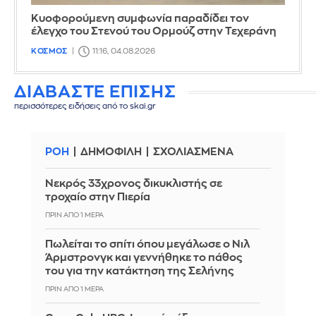
Κυοφορούμενη συμφωνία παραδίδει τον
έλεγχο του Στενού του Ορμούζ στην Τεχεράνη
ΚΟΣΜΟΣ
11:16, 04.08.2026
ΔΙΑΒΑΣΤΕ ΕΠΙΣΗΣ
περισσότερες ειδήσεις από το skai.gr
ΡΟΗ
ΔΗΜΟΦΙΛΗ
ΣΧΟΛΙΑΣΜΕΝΑ
Νεκρός 33χρονος δικυκλιστής σε
τροχαίο στην Πιερία
ΠΡΙΝ ΑΠΌ 1 ΜΈΡΑ
Πωλείται το σπίτι όπου μεγάλωσε ο Νιλ
Άρμστρονγκ και γεννήθηκε το πάθος
του για την κατάκτηση της Σελήνης
ΠΡΙΝ ΑΠΌ 1 ΜΈΡΑ