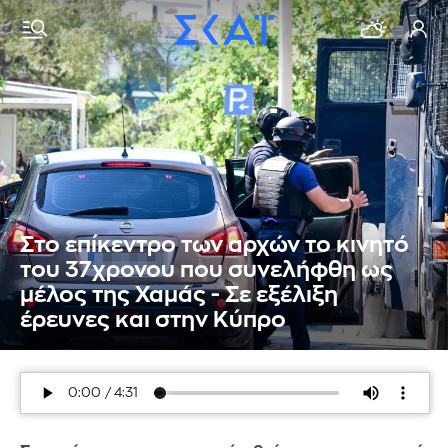
Στο επίκεντρο των αρχών το κινητό
του 37χρονου που συνελήφθη ως
μέλος της Χαμάς - Σε εξέλιξη
έρευνες και στην Κύπρο