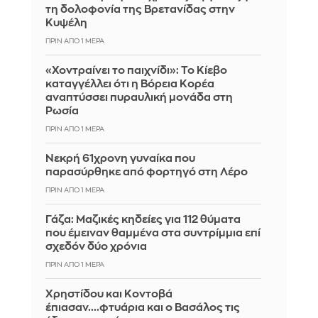
τη δολοφονία της Βρετανίδας στην
Κυψέλη
ΠΡΙΝ ΑΠΌ 1 ΜΈΡΑ
«Χοντραίνει το παιχνίδι»: Το Κίεβο
καταγγέλλει ότι η Βόρεια Κορέα
αναπτύσσει πυραυλική μονάδα στη
Ρωσία
ΠΡΙΝ ΑΠΌ 1 ΜΈΡΑ
Νεκρή 61χρονη γυναίκα που
παρασύρθηκε από φορτηγό στη Λέρο
ΠΡΙΝ ΑΠΌ 1 ΜΈΡΑ
Γάζα: Μαζικές κηδείες για 112 θύματα
που έμειναν θαμμένα στα συντρίμμια επί
σχεδόν δύο χρόνια
ΠΡΙΝ ΑΠΌ 1 ΜΈΡΑ
Χρηστίδου και Κοντοβά
έπιασαν....φτυάρια και ο Βασάλος τις