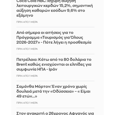
Coca Cola HBC: Ισχυρή αύξηση
λειτουργικών κερδών 15,2%, σημαντική
αύξηση καθαρών εσόδων 9,6% στο
εξάμηνο
ΠΡΙΝ ΑΠΌ 1 ΜΈΡΑ
Από σήμερα οι αιτήσεις για το
Πρόγραμμα «Τουρισμός για Όλους
2026-2027» - Πότε λήγει η προσθεσμία
ΠΡΙΝ ΑΠΌ 1 ΜΈΡΑ
Πετρέλαιο: Κάτω από τα 80 δολάρια το
Brent καθώς ενισχύονται οι ελπίδες για
συμφωνία ΗΠΑ - Ιράν
ΠΡΙΝ ΑΠΌ 1 ΜΈΡΑ
Σαμάνθα Μόρτον: Έναν χρόνο χωρίς
δουλειά μετά την «Οδύσσεια» – «Είμαι
49 ετών...»
ΠΡΙΝ ΑΠΌ 1 ΜΈΡΑ
Στον ανακριτή ο 26χρονος Αφγανός για