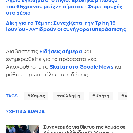
Άγριο έγκλημα στο Αίγιο: Βρέθηκε μπλούζα
του 65χρονου με ίχνη αίματος - Φέρει αμυχές
στα χέρια
Δίκη για τα Τέμπη: Συνεχίζεται την Τρίτη 16
Ιουνίου - Αντιδρούν οι συνήγοροι υπεράσπισης
Διαβάστε τις
Ειδήσεις σήμερα
και
ενημερωθείτε για τα πρόσφατα νέα.
Ακολουθήστε το
Skai.gr στο Google News
και
μάθετε πρώτοι όλες τις ειδήσεις.
TAGS:
Χαμάς
σύλληψη
Κρήτη
Αθ
ΣΧΕΤΙΚΑ ΑΡΘΡΑ
Συναγερμός για δίκτυο της Χαμάς σε
Κύπρο και Ελλάδα – Ο 37χρονος