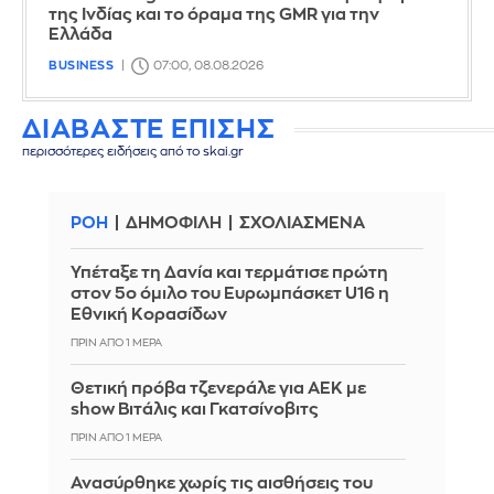
της Ινδίας και το όραμα της GMR για την
Ελλάδα
BUSINESS
07:00, 08.08.2026
ΔΙΑΒΑΣΤΕ ΕΠΙΣΗΣ
περισσότερες ειδήσεις από το skai.gr
ΡΟΗ
ΔΗΜΟΦΙΛΗ
ΣΧΟΛΙΑΣΜΕΝΑ
Υπέταξε τη Δανία και τερμάτισε πρώτη
στον 5ο όμιλο του Ευρωμπάσκετ U16 η
Εθνική Κορασίδων
ΠΡΙΝ ΑΠΌ 1 ΜΈΡΑ
Θετική πρόβα τζενεράλε για ΑΕΚ με
show Βιτάλις και Γκατσίνοβιτς
ΠΡΙΝ ΑΠΌ 1 ΜΈΡΑ
Ανασύρθηκε χωρίς τις αισθήσεις του