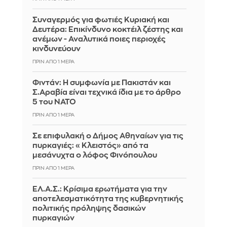
Συναγερμός για φωτιές Κυριακή και
Δευτέρα: Επικίνδυνο κοκτέιλ ζέστης και
ανέμων - Αναλυτικά ποιες περιοχές
κινδυνεύουν
ΠΡΙΝ ΑΠΌ 1 ΜΈΡΑ
Φιντάν: Η συμφωνία με Πακιστάν και
Σ.Αραβία είναι τεχνικά ίδια με το άρθρο
5 του ΝΑΤΟ
ΠΡΙΝ ΑΠΌ 1 ΜΈΡΑ
Σε επιφυλακή ο Δήμος Αθηναίων για τις
πυρκαγιές: «Κλειστός» από τα
μεσάνυχτα ο λόφος Φινόπουλου
ΠΡΙΝ ΑΠΌ 1 ΜΈΡΑ
ΕΛ.Α.Σ.: Κρίσιμα ερωτήματα για την
αποτελεσματικότητα της κυβερνητικής
πολιτικής πρόληψης δασικών
πυρκαγιών