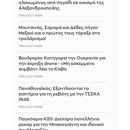
ηλικιωμένος από πηγάδι σε οικισμό της
Αλεξανδρούπολης
ΠΡΙΝ ΑΠΌ 1 ΜΈΡΑ
Μουτσινάς, Σαμαρά και Δέδες πήγαν
Μεξικό και ο πρώτος τους τάραξε στο
τρολάρισμα!
ΠΡΙΝ ΑΠΌ 1 ΜΈΡΑ
Βουλγαρία: Κατηγορεί την Ουκρανία για
την έκρηξη drone - «Μη εσκεμμένο
συμβάν» λέει το Κίεβο
ΠΡΙΝ ΑΠΌ 1 ΜΈΡΑ
Παναθηναϊκός: Εξαντλούνται τα
εισιτήρια για τη ρεβάνς με την ΤΣΣΚΑ
1948
ΠΡΙΝ ΑΠΌ 1 ΜΈΡΑ
Παγκόσμιο Κ20: Δεύτερο πανελλήνιο
ρεκόρ για την Μπακογιάννη και ιδανικό