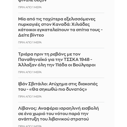
φινάλε σεζόν
ΠΡΙΝ ΑΠΌ 1 ΜΈΡΑ
Μία από τις ταχύτερα εξελισσόμενες
πυρκαγιές στον Καναδά: Χιλιάδες
κάτοικοι εγκαταλείπουν τα σπίτια τους -
Δείτε βίντεο
ΠΡΙΝ ΑΠΌ 1 ΜΈΡΑ
Τριάρα πριν τη ρεβάνς με τον
Παναθηναϊκό για την ΤΣΣΚΑ 1948 -
Άλλαξαν όλη την 11άδα οι Βούλγαροι
ΠΡΙΝ ΑΠΌ 1 ΜΈΡΑ
Ιβάν Σβιτάιλο: Ατύχημα στις διακοπές
του - «Θα σηκωθώ πιο δυνατός»
ΠΡΙΝ ΑΠΌ 1 ΜΈΡΑ
Λίβανος: Αναφέρει ισραηλινή εισβολή
σε ένα χωριό του νότου παρά την
ανάπτυξη του λιβανικού στρατού
ΠΡΙΝ ΑΠΌ 1 ΜΈΡΑ