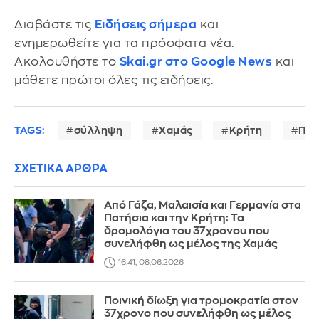
Διαβάστε τις
Ειδήσεις σήμερα
και
ενημερωθείτε για τα πρόσφατα νέα.
Ακολουθήστε το
Skai.gr στο Google News
και
μάθετε πρώτοι όλες τις ειδήσεις.
TAGS:
σύλληψη
Χαμάς
Κρήτη
Πατ
ΣΧΕΤΙΚΑ ΑΡΘΡΑ
Από Γάζα, Μαλαισία και Γερμανία στα
Πατήσια και την Κρήτη: Τα
δρομολόγια του 37χρονου που
συνελήφθη ως μέλος της Χαμάς
16:41, 08.06.2026
Ποινική δίωξη για τρομοκρατία στον
37χρονο που συνελήφθη ως μέλος