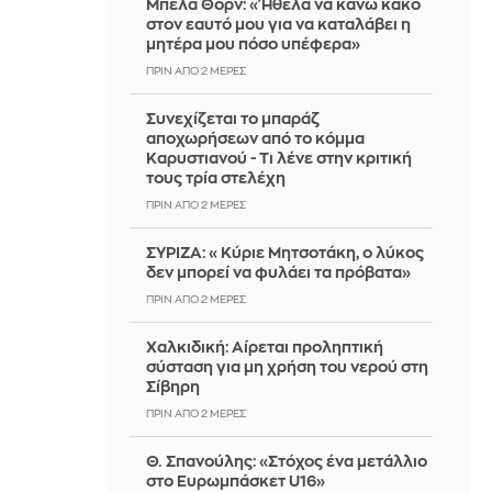
Μπέλα Θορν: «Ήθελα να κάνω κακό
στον εαυτό μου για να καταλάβει η
μητέρα μου πόσο υπέφερα»
ΠΡΙΝ ΑΠΌ 2 ΜΈΡΕΣ
Συνεχίζεται το μπαράζ
αποχωρήσεων από το κόμμα
Καρυστιανού - Τι λένε στην κριτική
τους τρία στελέχη
ΠΡΙΝ ΑΠΌ 2 ΜΈΡΕΣ
ΣΥΡΙΖΑ: «Κύριε Μητσοτάκη, ο λύκος
δεν μπορεί να φυλάει τα πρόβατα»
ΠΡΙΝ ΑΠΌ 2 ΜΈΡΕΣ
Χαλκιδική: Αίρεται προληπτική
σύσταση για μη χρήση του νερού στη
Σίβηρη
ΠΡΙΝ ΑΠΌ 2 ΜΈΡΕΣ
Θ. Σπανούλης: «Στόχος ένα μετάλλιο
στο Ευρωμπάσκετ U16»