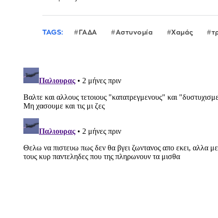
TAGS:
ΓΑΔΑ
Αστυνομία
Χαμάς
τ