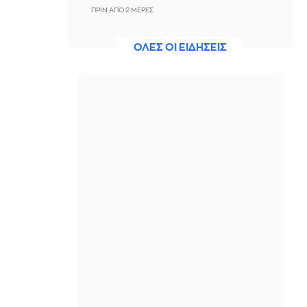
ΠΡΙΝ ΑΠΌ 2 ΜΈΡΕΣ
Από τις 28 Αυγούστου η ψηφιακή
ΟΛΕΣ ΟΙ ΕΙΔΗΣΕΙΣ
ενεργοποίηση της Κάρτας Αγρότη
ΠΡΙΝ ΑΠΌ 2 ΜΈΡΕΣ
Αλέξανδρος Τσουβέλας:
Προκάλεσε... κυκλοφοριακό στη
Ζάκυνθο
ΠΡΙΝ ΑΠΌ 2 ΜΈΡΕΣ
Τζόνι Γκρίνγουντ, Αλεξάντρ Ντεσπλά
και Χίλντουρ Γκουντναντότιρ
διεκδικούν το Σάουντρακ της
Χρονιάς
ΠΡΙΝ ΑΠΌ 2 ΜΈΡΕΣ
Στη φυλακή ο 26χρονος
κατηγορούμενος για τη δολοφονία
της Βρετανίδας
ΠΡΙΝ ΑΠΌ 2 ΜΈΡΕΣ