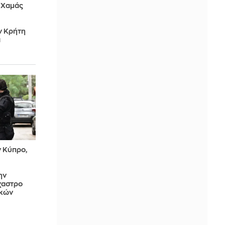
 Χαμάς
ν Κρήτη
α
ν Κύπρο,
ην
χαστρο
ικών