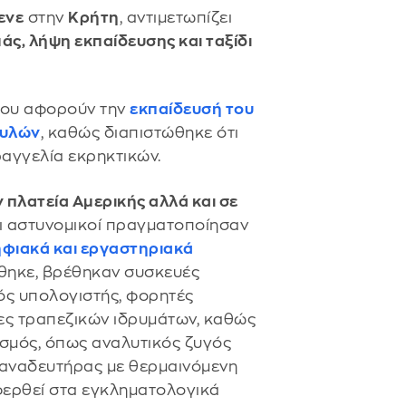
ενε
στην
Κρήτη
, αντιμετωπίζει
άς, λήψη εκπαίδευσης και ταξίδι
 που αφορούν την
εκπαίδευσή του
 υλών
, καθώς διαπιστώθηκε ότι
ραγγελία εκρηκτικών.
 πλατεία Αμερικής αλλά και σε
οι αστυνομικοί πραγματοποίησαν
φιακά και εργαστηριακά
ώθηκε, βρέθηκαν συσκευές
ός υπολογιστής, φορητές
ς τραπεζικών ιδρυμάτων, καθώς
ισμός, όπως αναλυτικός ζυγός
 αναδευτήρας με θερμαινόμενη
φερθεί στα εγκληματολογικά