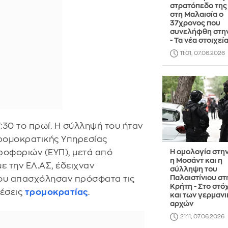
στρατόπεδο της
στη Μαλαισία ο
37χρονος που
συνελήφθη στη
- Τα νέα στοιχεί
11:01, 07.06.2026
:30 το πρωί. Η σύλληψή του ήταν
τρομοκρατικής Υπηρεσίας
ληροφοριών (ΕΥΠ), μετά από
Η ομολογία στη
η Μοσάντ και η
 την ΕΛ.ΑΣ, έδειχναν
σύλληψη του
Παλαιστίνιου στ
ου απασχόλησαν πρόσφατα τις
Κρήτη - Στο στό
έσεις
τρομοκρατίας
.
και των γερμαν
αρχών
21:11, 07.06.2026