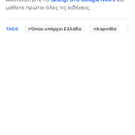
μάθετε πρώτοι όλες τις ειδήσεις.
TAGS:
Όπου υπάρχει Ελλάδα
Κορινθία
Γ