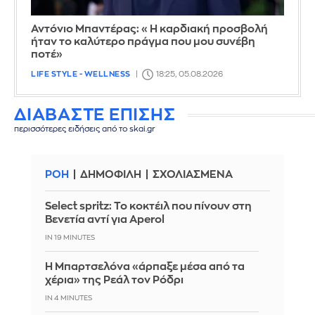
Αντόνιο Μπαντέρας: «Η καρδιακή προσβολή
ήταν το καλύτερο πράγμα που μου συνέβη
ποτέ»
LIFE STYLE - WELLNESS
18:25, 05.08.2026
ΔΙΑΒΑΣΤΕ ΕΠΙΣΗΣ
περισσότερες ειδήσεις από το skai.gr
ΡΟΗ
ΔΗΜΟΦΙΛΗ
ΣΧΟΛΙΑΣΜΕΝΑ
Select spritz: Το κοκτέιλ που πίνουν στη
Βενετία αντί για Aperol
IN 19 MINUTES
Η Μπαρτσελόνα «άρπαξε μέσα από τα
χέρια» της Ρεάλ τον Ρόδρι
IN 4 MINUTES