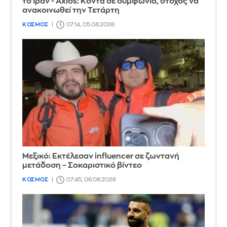
το Ιράν - Axios: Κοντά σε συμφωνία, στόχος να
ανακοινωθεί την Τετάρτη
ΚΟΣΜΟΣ
07:14, 05.08.2026
Μεξικό: Εκτέλεσαν influencer σε ζωντανή
μετάδοση – Σοκαριστικό βίντεο
ΚΟΣΜΟΣ
07:45, 06.08.2026