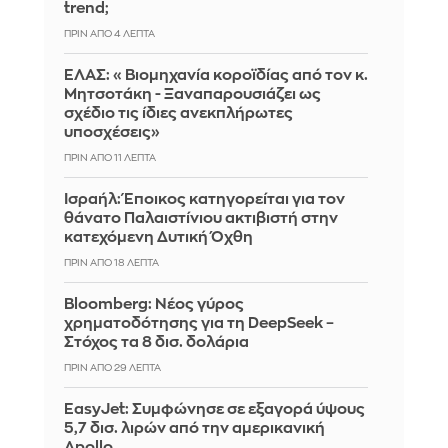
trend;
ΠΡΙΝ ΑΠΌ 4 ΛΕΠΤΆ
ΕΛΑΣ: «Βιομηχανία κοροϊδίας από τον κ.
Μητσοτάκη - Ξαναπαρουσιάζει ως
σχέδιο τις ίδιες ανεκπλήρωτες
υποσχέσεις»
ΠΡΙΝ ΑΠΌ 11 ΛΕΠΤΆ
Ισραήλ: Έποικος κατηγορείται για τον
θάνατο Παλαιστίνιου ακτιβιστή στην
κατεχόμενη Δυτική Όχθη
ΠΡΙΝ ΑΠΌ 18 ΛΕΠΤΆ
Bloomberg: Νέος γύρος
χρηματοδότησης για τη DeepSeek –
Στόχος τα 8 δισ. δολάρια
ΠΡΙΝ ΑΠΌ 29 ΛΕΠΤΆ
EasyJet: Συμφώνησε σε εξαγορά ύψους
5,7 δισ. λιρών από την αμερικανική
Apollo