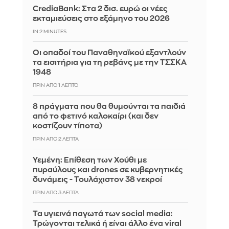
CrediaBank: Στα 2 δισ. ευρώ οι νέες
εκταμιεύσεις στο εξάμηνο του 2026
IN 2 MINUTES
Οι οπαδοί του Παναθηναϊκού εξαντλούν
τα εισιτήρια για τη ρεβάνς με την ΤΣΣΚΑ
1948
ΠΡΙΝ ΑΠΌ 1 ΛΕΠΤΌ
8 πράγματα που θα θυμούνται τα παιδιά
από το φετινό καλοκαίρι (και δεν
κοστίζουν τίποτα)
ΠΡΙΝ ΑΠΌ 2 ΛΕΠΤΆ
Υεμένη: Επίθεση των Χούθι με
πυραύλους και drones σε κυβερνητικές
δυνάμεις - Τουλάχιστον 38 νεκροί
ΠΡΙΝ ΑΠΌ 3 ΛΕΠΤΆ
Τα υγιεινά παγωτά των social media:
Τρώγονται τελικά ή είναι άλλο ένα viral