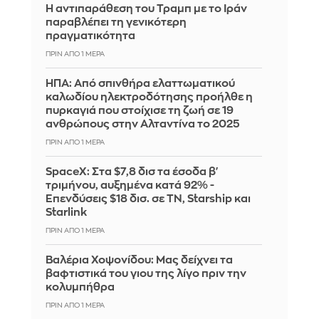
Η αντιπαράθεση του Τραμπ με το Ιράν
παραβλέπει τη γενικότερη
πραγματικότητα
ΠΡΙΝ ΑΠΌ 1 ΜΈΡΑ
ΗΠΑ: Από σπινθήρα ελαττωματικού
καλωδίου ηλεκτροδότησης προήλθε η
πυρκαγιά που στοίχισε τη ζωή σε 19
ανθρώπους στην Αλταντίνα το 2025
ΠΡΙΝ ΑΠΌ 1 ΜΈΡΑ
SpaceX: Στα $7,8 δισ τα έσοδα β'
τριμήνου, αυξημένα κατά 92% -
Επενδύσεις $18 δισ. σε ΤΝ, Starship και
Starlink
ΠΡΙΝ ΑΠΌ 1 ΜΈΡΑ
Βαλέρια Χοψονίδου: Μας δείχνει τα
βαφτιστικά του γιου της λίγο πριν την
κολυμπήθρα
ΠΡΙΝ ΑΠΌ 1 ΜΈΡΑ