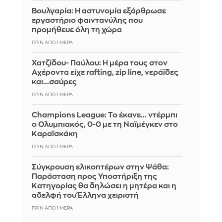
Βουλγαρία: Η αστυνομία εξάρθρωσε
εργαστήριο φαιντανύλης που
προμήθευε όλη τη χώρα
ΠΡΙΝ ΑΠΌ 1 ΜΈΡΑ
Χατζίδου- Παύλου: Η μέρα τους στον
Αχέροντα είχε rafting, zip line, νεράϊδες
και...σαύρες
ΠΡΙΝ ΑΠΌ 1 ΜΈΡΑ
Champions League: Το έκανε... ντέρμπι
ο Ολυμπιακός, 0-0 με τη Ναϊμέγκεν στο
Καραϊσκάκη
ΠΡΙΝ ΑΠΌ 1 ΜΈΡΑ
Σύγκρουση ελικοπτέρων στην Ψάθα:
Παράσταση προς Υποστήριξη της
Κατηγορίας θα δηλώσει η μητέρα και η
αδελφή του Έλληνα χειριστή
ΠΡΙΝ ΑΠΌ 1 ΜΈΡΑ