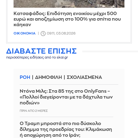
Κατσαφάδος: Επιδότηση ενοικίου μέχρι 500
ευρώ και αποζημίωση στο 100% για σπίτια που
κάηκαν
ΟΙΚΟΝΟΜΙΑ
09:11, 03.08.2026
ΔΙΑΒΑΣΤΕ ΕΠΙΣΗΣ
περισσότερες ειδήσεις από το skai.gr
ΡΟΗ
ΔΗΜΟΦΙΛΗ
ΣΧΟΛΙΑΣΜΕΝΑ
Ντόνα Μιλς: Στα 85 της στο OnlyFans –
«Πολλοί διεγείρονται με τα δάχτυλα των
ποδιών»
ΠΡΙΝ ΑΠΌ 2 ΜΈΡΕΣ
Ο Τραμπ μπροστά στο πιο δύσκολο
δίλημμα της προεδρίας του: Κλιμάκωση
ή αποχώρηση από το Ιράν;