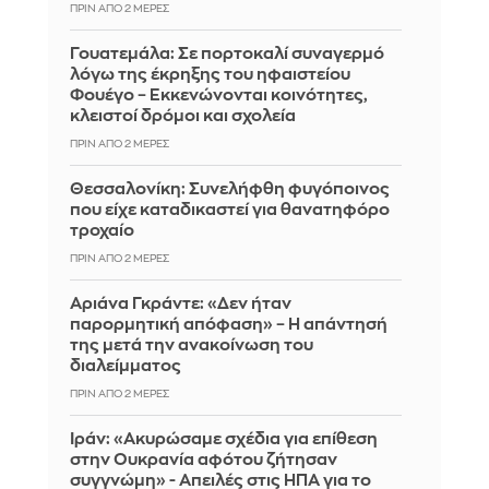
ΠΡΙΝ ΑΠΌ 2 ΜΈΡΕΣ
Γουατεμάλα: Σε πορτοκαλί συναγερμό
λόγω της έκρηξης του ηφαιστείου
Φουέγο – Εκκενώνονται κοινότητες,
κλειστοί δρόμοι και σχολεία
ΠΡΙΝ ΑΠΌ 2 ΜΈΡΕΣ
Θεσσαλονίκη: Συνελήφθη φυγόποινος
που είχε καταδικαστεί για θανατηφόρο
τροχαίο
ΠΡΙΝ ΑΠΌ 2 ΜΈΡΕΣ
Αριάνα Γκράντε: «Δεν ήταν
παρορμητική απόφαση» – Η απάντησή
της μετά την ανακοίνωση του
διαλείμματος
ΠΡΙΝ ΑΠΌ 2 ΜΈΡΕΣ
Ιράν: «Ακυρώσαμε σχέδια για επίθεση
στην Ουκρανία αφότου ζήτησαν
συγγνώμη» - Απειλές στις ΗΠΑ για το