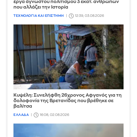
έργα άγνωστου πολιτισμού 3 εκατ. ανθρώπων
που αλλάζει την Iστορία
ΤΕΧΝΟΛΟΓΙΑ ΚΑΙ ΕΠΙΣΤΗΜΗ
12:39, 03.08.2026
Κυψέλη: Συνελήφθη 26χρονος Αφγανός για τη
δολοφονία της Βρετανίδας που βρέθηκε σε
βαλίτσα
ΕΛΛΑΔΑ
16:08, 02.08.2026