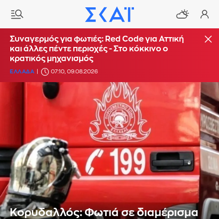
Συναγερμός για φωτιές: Red Code για Αττική
και άλλες πέντε περιοχές - Στο κόκκινο ο
κρατικός μηχανισμός
ΕΛΛΑΔΑ
07:10, 09.08.2026
Κορυδαλλός: Φωτιά σε διαμέρισμα