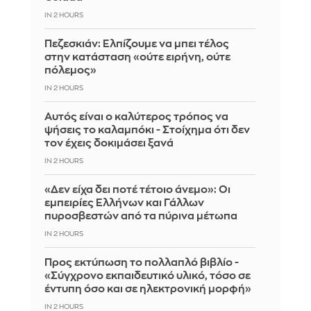
IN 2 HOURS
Πεζεσκιάν: Ελπίζουμε να μπει τέλος
στην κατάσταση «ούτε ειρήνη, ούτε
πόλεμος»
IN 2 HOURS
Αυτός είναι ο καλύτερος τρόπος να
ψήσεις το καλαμπόκι - Στοίχημα ότι δεν
τον έχεις δοκιμάσει ξανά
IN 2 HOURS
«Δεν είχα δει ποτέ τέτοιο άνεμο»: Οι
εμπειρίες Ελλήνων και Γάλλων
πυροσβεστών από τα πύρινα μέτωπα
IN 2 HOURS
Προς εκτύπωση το πολλαπλό βιβλίο -
«Σύγχρονο εκπαιδευτικό υλικό, τόσο σε
έντυπη όσο και σε ηλεκτρονική μορφή»
IN 2 HOURS