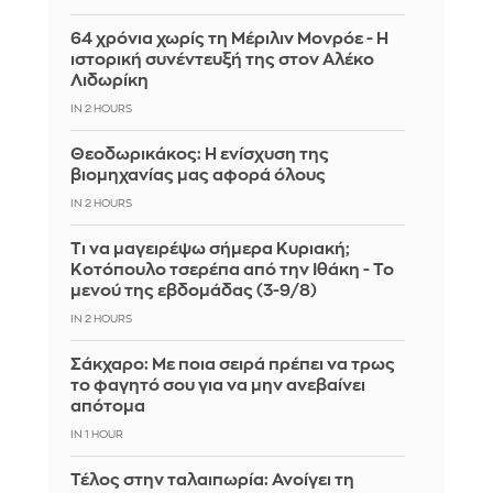
64 χρόνια χωρίς τη Μέριλιν Μονρόε - Η
ιστορική συνέντευξή της στον Αλέκο
Λιδωρίκη
IN 2 HOURS
Θεοδωρικάκος: Η ενίσχυση της
βιομηχανίας μας αφορά όλους
IN 2 HOURS
Τι να μαγειρέψω σήμερα Κυριακή;
Κοτόπουλο τσερέπα από την Ιθάκη - Το
μενού της εβδομάδας (3-9/8)
IN 2 HOURS
Σάκχαρο: Με ποια σειρά πρέπει να τρως
το φαγητό σου για να μην ανεβαίνει
απότομα
IN 1 HOUR
Τέλος στην ταλαιπωρία: Ανοίγει τη