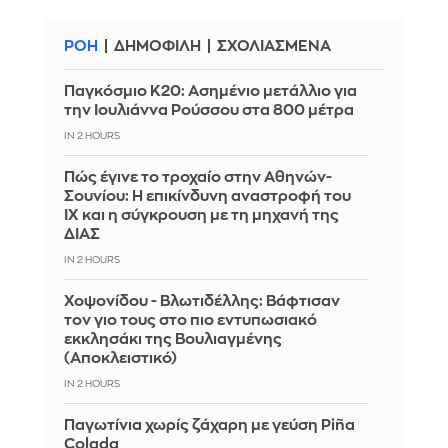
ΡΟΗ
ΔΗΜΟΦΙΛΗ
ΣΧΟΛΙΑΣΜΕΝΑ
Παγκόσμιο Κ20: Ασημένιο μετάλλιο για
την Ιουλιάννα Ρούσσου στα 800 μέτρα
IN 2 HOURS
Πώς έγινε το τροχαίο στην Αθηνών-
Σουνίου: Η επικίνδυνη αναστροφή του
ΙΧ και η σύγκρουση με τη μηχανή της
ΔΙΑΣ
IN 2 HOURS
Χοψονίδου - Βλωτιδέλλης: Βάφτισαν
τον γιο τους στο πιο εντυπωσιακό
εκκλησάκι της Βουλιαγμένης
(Αποκλειστικό)
IN 2 HOURS
Παγωτίνια χωρίς ζάχαρη με γεύση Piña
Colada