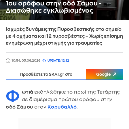
1ου ορόφου στην οδό Σάμου -
Διασώθηκε εγκλωβισμένος
Ισχυρές δυνάμεις της Πυροσβεστικής στο σημείο
με 4 οχήματα και 12 πυροσβέστες – Χωρίς επίσημη
ενημέρωση μέχρι στιγμής για τραυματίες
10:54, 03.06.2026
UPDATE: 12:12
Προσθέστε το SKAI.gr στο
Google
Φ
ωτιά
εκδηλώθηκε το πρωί της Τετάρτης
σε διαμέρισμα πρώτου ορόφου στην
οδό Σάμου
στον
Κορυδαλλό
.