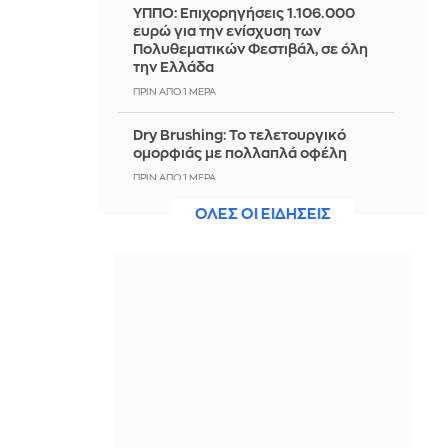
ΥΠΠΟ: Επιχορηγήσεις 1.106.000
ευρώ για την ενίσχυση των
Πολυθεματικών Φεστιβάλ, σε όλη
την Ελλάδα
ΠΡΙΝ ΑΠΌ 1 ΜΈΡΑ
Dry Brushing: Το τελετουργικό
ομορφιάς με πολλαπλά οφέλη
ΠΡΙΝ ΑΠΌ 1 ΜΈΡΑ
ΟΛΕΣ ΟΙ ΕΙΔΗΣΕΙΣ
ΙΣΑ: Έκκληση για εντατικοποίηση
των μέτρων κατά των κουνουπιών -
Δεκάδες κρούσματα ιού του Δυτικού
Νείλου στην Αττική
ΠΡΙΝ ΑΠΌ 1 ΜΈΡΑ
Μεσημβρινό Magazino 07-08-2026
ΠΡΙΝ ΑΠΌ 1 ΜΈΡΑ
Φωτιά στον Όλυμπο σε δύσβατο
σημείο