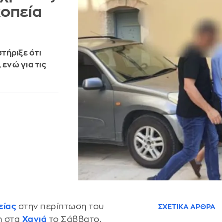
οπεία
τήριξε ότι
ενώ για τις
είας
στην περίπτωση του
ΣΧΕΤΙΚΑ ΑΡΘΡΑ
η στα
Χανιά
το Σάββατο.