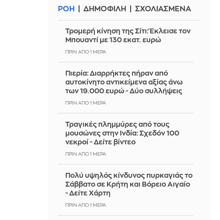
ΡΟΗ
ΔΗΜΟΦΙΛΗ
ΣΧΟΛΙΑΣΜΕΝΑ
Τρομερή κίνηση της Σίτι: Έκλεισε τον
Μπουαντί με 130 εκατ. ευρώ
ΠΡΙΝ ΑΠΌ 1 ΜΈΡΑ
Πιερία: Διαρρήκτες πήραν από
αυτοκίνητο αντικείμενα αξίας άνω
των 19.000 ευρώ - Δύο συλλήψεις
ΠΡΙΝ ΑΠΌ 1 ΜΈΡΑ
Τραγικές πλημμύρες από τους
μουσώνες στην Ινδία: Σχεδόν 100
νεκροί - Δείτε βίντεο
ΠΡΙΝ ΑΠΌ 1 ΜΈΡΑ
Πολύ υψηλός κίνδυνος πυρκαγιάς το
Σάββατο σε Κρήτη και Βόρειο Αιγαίο
- Δείτε Χάρτη
ΠΡΙΝ ΑΠΌ 1 ΜΈΡΑ