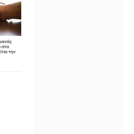
μανός
 στα
ίται την