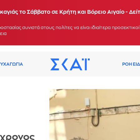
βατο σημείο
αγιάς το Σάββατο σε Κρήτη και Βόρειο Αιγαίο - Δεί
ροστασίας συνιστά στους πολίτες να είναι ιδιαίτερα προσεκτικ
εια
ΥΧΑΓΩΓΙΑ
ΡΟΗ ΕΙ
6χρονος