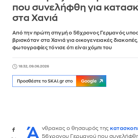
που συνελήφθη για κατασκ
στα Χανιά
Από την πρώτη στιγμή ο 56χρονος Γερμανός υποσ
βρισκόταν στα Χανιά για οικογενειακές διακοπές, 
φωτογραφίες τόνισε ότι είναι χόμπι του
18:32, 09.06.2026
Προσθέστε το SKAI.gr στο
Google
Ά
νθρακας ο θησαυρός της
κατασκοπ
56χρονου Γερμανού που συνελήφθ