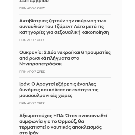
Σεπτεμβρίου
ΠΡΙΝ ΑΠΌ 6 ΏΡΕΣ
Ακτιβίστριες ζητούν την ακύρωση των
συναυλιών του Τζάρεντ Λέτο μετά τις
κατηγορίες για σεξουαλική κακοποίηση
ΠΡΙΝ ΑΠΌ 7 ΏΡΕΣ
Ουκρανία: 2 Δύο νεκροί και 6 τραυματίες
από ρωσικά πλήγματα στο
Ντνιπροπετρόφσκ
ΠΡΙΝ ΑΠΌ 7 ΏΡΕΣ
Ιράν: Ο Αραγτσί εξήρε τις ένοπλες
δυνάμεις και κάλεσε σε ενότητα τις
μουσουλμανικές χώρες
ΠΡΙΝ ΑΠΌ 7 ΏΡΕΣ
Αξιωματούχος ΗΠΑ: Όταν ανακοινωθεί
συμφωνία για το Ορμούζ, θα
τερματιστεί ο ναυτικός αποκλεισμός
στο Ιράν