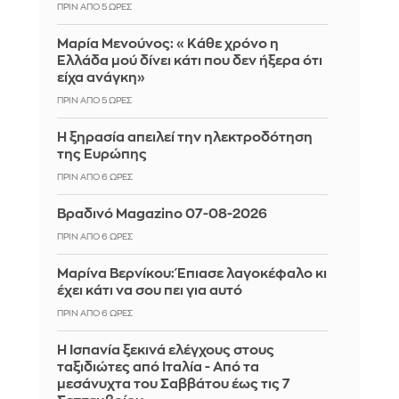
ΠΡΙΝ ΑΠΌ 5 ΏΡΕΣ
Μαρία Μενούνος: «Κάθε χρόνο η
Ελλάδα μού δίνει κάτι που δεν ήξερα ότι
είχα ανάγκη»
ΠΡΙΝ ΑΠΌ 5 ΏΡΕΣ
Η ξηρασία απειλεί την ηλεκτροδότηση
της Ευρώπης
ΠΡΙΝ ΑΠΌ 6 ΏΡΕΣ
Βραδινό Magazino 07-08-2026
ΠΡΙΝ ΑΠΌ 6 ΏΡΕΣ
Μαρίνα Βερνίκου: Έπιασε λαγοκέφαλο κι
έχει κάτι να σου πει για αυτό
ΠΡΙΝ ΑΠΌ 6 ΏΡΕΣ
Η Ισπανία ξεκινά ελέγχους στους
ταξιδιώτες από Ιταλία - Από τα
μεσάνυχτα του Σαββάτου έως τις 7