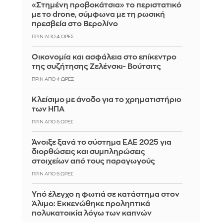
«Στημένη προβοκάτσια» το περιστατικό
με το drone, σύμφωνα με τη ρωσική
πρεσβεία στο Βερολίνο
ΠΡΙΝ ΑΠΌ 4 ΏΡΕΣ
Οικονομία και ασφάλεια στο επίκεντρο
της συζήτησης Ζελένσκι- Βούτσιτς
ΠΡΙΝ ΑΠΌ 4 ΏΡΕΣ
Κλείσιμο με άνοδο για το χρηματιστήριο
των ΗΠΑ
ΠΡΙΝ ΑΠΌ 5 ΏΡΕΣ
Άνοιξε ξανά το σύστημα ΕΑΕ 2025 για
διορθώσεις και συμπληρώσεις
στοιχείων από τους παραγωγούς
ΠΡΙΝ ΑΠΌ 5 ΏΡΕΣ
Yπό έλεγχο η φωτιά σε κατάστημα στον
Άλιμο: Εκκενώθηκε προληπτικά
πολυκατοικία λόγω των καπνών