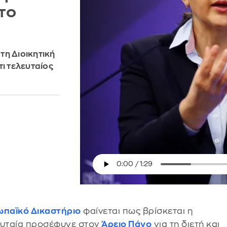
το
τη Διοικητική
τι τελευταίος
ωπαϊκό Δικαστήριο
φαίνεται πως βρίσκεται η
ευταία προσέφυγε στον
Άρειο Πάγο
για τη διετή και