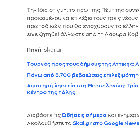
Την ίδια στιγμή, το πρωί της Πέμπτης συν
προκειμένου να επιλέξει τους τρεις νέου
πρωτοδικών, που θα ενισχύσουν το ελλην
είχε ζητηθεί άλλωστε από τη Λάουρα Κοβέ
Πηγή:
skai.gr
Τουρνάς προς τους δήμους της Αττικής: Α
Πάνω από 6.700 βεβαιώσεις επιλεξιμότητα
Αιματηρή ληστεία στη Θεσσαλονίκη: Τρί
κέντρο της πόλης
Διαβάστε τις
Ειδήσεις σήμερα
και ενημερω
Ακολουθήστε το
Skai.gr στο Google New