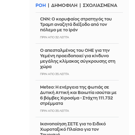
ΡΟΗ
ΔΗΜΟΦΙΛΗ
ΣΧΟΛΙΑΣΜΕΝΑ
CNN: Ο κορυφαίος στρατηγός του
Τραμπ αναζητά διέξοδο από τον
πόλεμο με το Ιράν
ΠΡΙΝ ΑΠΌ 32 ΛΕΠΤΆ
Ο απεσταλμένος του ΟΗΕ για την
Υεμένη προειδοποιεί για κίνδυνο
μεγάλης κλίμακας σύγκρουσης στη
χώρα
ΠΡΙΝ ΑΠΌ 35 ΛΕΠΤΆ
Meteo: Η ενέργεια της φωτιάς σε
Δυτική Αττική και Βοιωτία ισούται με
6 βόμβες Χιροσίμα - Στάχτη 111.732
στρέμματα
ΠΡΙΝ ΑΠΌ 35 ΛΕΠΤΆ
Ικανοποίηση ΣΕΤΕ για το Ειδικό
Χωροταξικό Πλαίσιο για τον
Τουρισμό