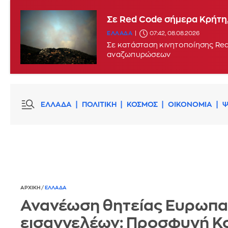
Σε Red Code σήμερα Κρήτη,
ΕΛΛΑΔΑ
07:42, 08.08.2026
Σε κατάσταση κινητοποίησης Red
αναζωπυρώσεων
ΕΛΛΑΔΑ
ΠΟΛΙΤΙΚΗ
ΚΟΣΜΟΣ
ΟΙΚΟΝΟΜΙΑ
Ψ
ΑΡΧΙΚΗ
/
ΕΛΛΑΔΑ
Ανανέωση θητείας Ευρωπα
εισαγγελέων: Προσφυγή Κ