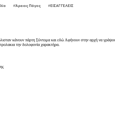
λία
Άρειος Πάγος
ΕΙΣΑΓΓΕΛΕΙΣ