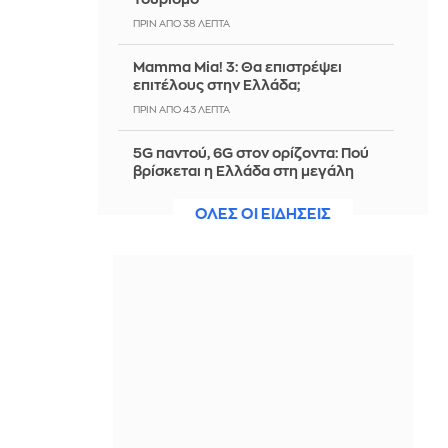
ΠΡΙΝ ΑΠΌ 38 ΛΕΠΤΆ
Mamma Mia! 3: Θα επιστρέψει
επιτέλους στην Ελλάδα;
ΠΡΙΝ ΑΠΌ 43 ΛΕΠΤΆ
5G παντού, 6G στον ορίζοντα: Πού
βρίσκεται η Ελλάδα στη μεγάλη
τεχνολογική μετάβαση
ΟΛΕΣ ΟΙ ΕΙΔΗΣΕΙΣ
ΠΡΙΝ ΑΠΌ 59 ΛΕΠΤΆ
Ελληνική Αναπτυξιακή Τράπεζα: Με
«προίκα» 2 δισ. ευρώ ανοίγει δρόμο
για δάνεια σε μικρομεσαίες
επιχειρήσεις
ΠΡΙΝ ΑΠΌ 1 ΏΡΑ
Μύκονος: Όσα αξίζει να γευτείς στο
νησί των ανέμων
ΠΡΙΝ ΑΠΌ 1 ΏΡΑ