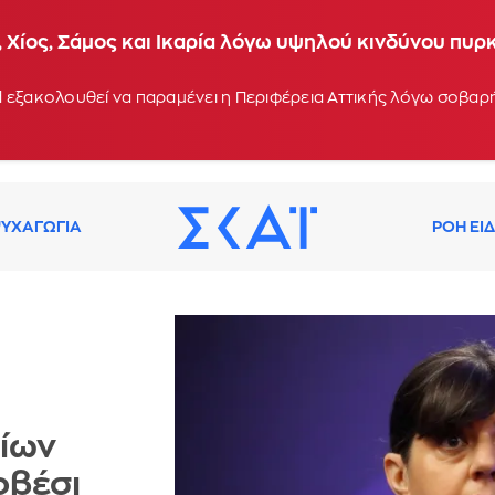
 Χίος, Σάμος και Ικαρία λόγω υψηλού κινδύνου πυρ
 εξακολουθεί να παραμένει η Περιφέρεια Αττικής λόγω σοβα
ΥΧΑΓΩΓΙΑ
ΡΟΗ ΕΙ
ίων
οβέσι