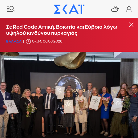
Σε Red Code Αττική, Βοιωτία και Εύβοια λόγω
υψηλού κινδύνου πυρκαγιάς
ΕΛΛΑΔΑ
07:34, 06.08.2026