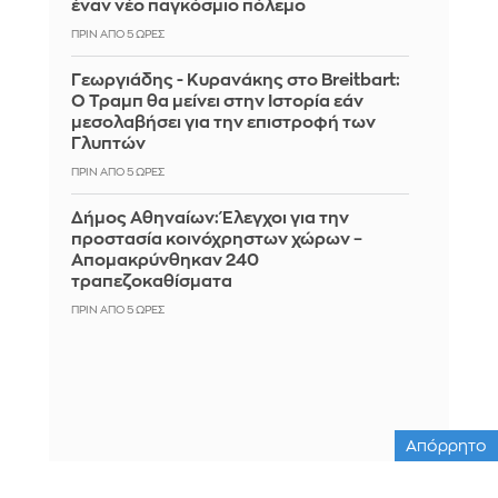
έναν νέο παγκόσμιο πόλεμο
ΠΡΙΝ ΑΠΌ 5 ΏΡΕΣ
Γεωργιάδης - Κυρανάκης στο Breitbart:
Ο Τραμπ θα μείνει στην Ιστορία εάν
μεσολαβήσει για την επιστροφή των
Γλυπτών
ΠΡΙΝ ΑΠΌ 5 ΏΡΕΣ
Δήμος Αθηναίων: Έλεγχοι για την
προστασία κοινόχρηστων χώρων –
Απομακρύνθηκαν 240
τραπεζοκαθίσματα
ΠΡΙΝ ΑΠΌ 5 ΏΡΕΣ
Απόρρητο