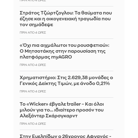
ΠΡΙΝ ΑΠΌ 4 ΏΡΕΣ
Στράτος Τζώρτζογλου: Τα θαύματα που
έζησε και η οικογενειακή τραγωδία που
τον σημάδεψε
ΠΡΙΝ ΑΠΌ 4 ΏΡΕΣ
«Όχι πια αιχμάλωτοι του ρουσφετιού»:
Ο Μητσοτάκης στην παρουσίαση της
πλατφόρμας myAGRO
ΠΡΙΝ ΑΠΌ 4 ΏΡΕΣ
Χρηματιστήριο: Στις 2.629,38 μονάδες ο
Γενικός Δείκτης Τιμών, με άνοδο 0,21%
ΠΡΙΝ ΑΠΌ 4 ΏΡΕΣ
Το «Wicker» έβγαλε trailer – Και όλοι
μιλούν για το… ιδιαίτερο προσόν του
Αλεξάντερ Σκάρσγκαρντ
ΠΡΙΝ ΑΠΌ 4 ΏΡΕΣ
Στην Ευελπίδων ο 26χρονος Αφγανός -