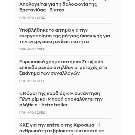
Απολογείται για τη δολοφονία της
Βρετανίδας - Βίντεο
ΠΡΙΝ ΑΠΌ 4 ΏΡΕΣ
Υποβλήθηκε το αίτημα για την
ενεργοποίηση της ρήτρας διαφυγής για
την ενεργειακή ανθεκτικότητα
ΠΡΙΝ ΑΠΌ 5 ΏΡΕΣ
Ευρωπαϊκά χρηματιστήρια: Σε υψηλό
επίπεδο ρεκόρ ανήλθαν οι μετοχές στο
ξεκίνημα των συναλλαγών
ΠΡΙΝ ΑΠΌ 5 ΏΡΕΣ
«Νόμοι της καρδιάς»: Η συνάντηση
Γιλντιρίμ και Μπορά αποκαλύπτει την
αλήθεια - Δείτε trailer
ΠΡΙΝ ΑΠΌ 5 ΏΡΕΣ
ΚΚΕ για την επέτειο της Χιροσίμα: Η
ανθρωπότητα βρίσκεται πιο κοντά σε