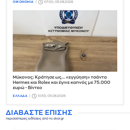
ΟΙΚΟΝΟΜΙΑ
07:00, 05.08.2026
Μύκονος: Κράτησε ως... «εγγύηση» τσάντα
Hermes και Rolex και έγινε καπνός με 75.000
ευρώ - Βίντεο
ΕΛΛΑΔΑ
10:53, 05.08.2026
ΔΙΑΒΑΣΤΕ ΕΠΙΣΗΣ
περισσότερες ειδήσεις από το skai.gr