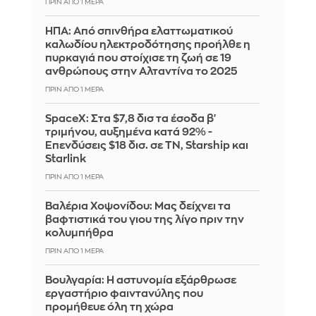
ΠΡΙΝ ΑΠΌ 1 ΜΈΡΑ
ΗΠΑ: Από σπινθήρα ελαττωματικού
καλωδίου ηλεκτροδότησης προήλθε η
πυρκαγιά που στοίχισε τη ζωή σε 19
ανθρώπους στην Αλταντίνα το 2025
ΠΡΙΝ ΑΠΌ 1 ΜΈΡΑ
SpaceX: Στα $7,8 δισ τα έσοδα β'
τριμήνου, αυξημένα κατά 92% -
Επενδύσεις $18 δισ. σε ΤΝ, Starship και
Starlink
ΠΡΙΝ ΑΠΌ 1 ΜΈΡΑ
Βαλέρια Χοψονίδου: Μας δείχνει τα
βαφτιστικά του γιου της λίγο πριν την
κολυμπήθρα
ΠΡΙΝ ΑΠΌ 1 ΜΈΡΑ
Βουλγαρία: Η αστυνομία εξάρθρωσε
εργαστήριο φαιντανύλης που
προμήθευε όλη τη χώρα