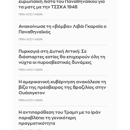
ευρωπαϊκή λίστα του Παναθηναϊκού για
τα ματς με την ΤΣΣΚΑ 1948
ΠΡΙΝ ΑΠΌ 1 ΜΈΡΑ
Ανακοίνωσε τη «βόμβα» Λιβάι Γκαρσία ο
Παναθηναϊκός
ΠΡΙΝ ΑΠΌ 1 ΜΈΡΑ
Πυρκαγιά στη Δυτική Αττική: Σε
διάσπαρτες εστίες θα επιχειρούν όλη τη
νύχτα οι πυροσβεστικές δυνάμεις
ΠΡΙΝ ΑΠΌ 1 ΜΈΡΑ
Η αμερικανική κυβέρνηση ανακάλεσε τη
βίζα της πρέσβειρας της Βραζιλίας στην
Ουάσιγκτον
ΠΡΙΝ ΑΠΌ 1 ΜΈΡΑ
Η αντιπαράθεση του Τραμπ με το Ιράν
παραβλέπει τη γενικότερη
πραγματικότητα