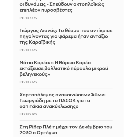
οι δυνάμεις - Σπεύδουν ακτοπλοϊκώς
επιπλέον πυροσβέστες
IN 2 HOURS
Γιώργος Λιανός: Το θέαμα που αντίκρισε
πηγαίνοντας για ψάρεμα ήταν αντάξιο
της Καραϊβικής
IN 2 HOURS
Νότια Κορέα: «Η Βόρεια Κορέα
εκτόξευσε βαλλιστικό πύραυλο μικρού
βεληνεκούς»
IN 2 HOURS
Χαρτοπόλεμος ανακοινώσεων Άδωνι
Γεωργιάδη με το ΠΑΣΟΚ για τα
«σπιτάκια ανακύκλωσης»
IN 2 HOURS
Στη Ρίβερ Πλέιτ μέχρι τον Δεκέμβριο του
2030 ο Ορτέγκα