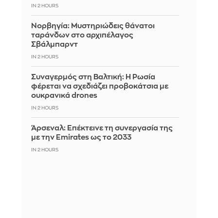
IN 2 HOURS
Νορβηγία: Μυστηριώδεις θάνατοι
ταράνδων στο αρχιπέλαγος
Σβάλμπαρντ
IN 2 HOURS
Συναγερμός στη Βαλτική: Η Ρωσία
φέρεται να σχεδιάζει προβοκάτσια με
ουκρανικά drones
IN 2 HOURS
Άρσεναλ: Επέκτεινε τη συνεργασία της
με την Emirates ως το 2033
IN 2 HOURS