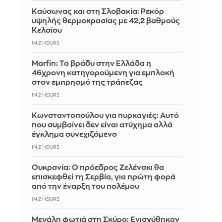
Καύσωνας και στη Σλοβακία: Ρεκόρ
υψηλής θερμοκρασίας με 42,2 βαθμούς
Κελσίου
IN 2 HOURS
Marfin: Το βράδυ στην Ελλάδα η
46χρονη κατηγορούμενη για εμπλοκή
στον εμπρησμό της τράπεζας
IN 2 HOURS
Κωνσταντοπούλου για πυρκαγιές: Αυτό
που συμβαίνει δεν είναι ατύχημα αλλά
έγκλημα συνεχιζόμενο
IN 2 HOURS
Ουκρανία: Ο πρόεδρος Ζελένσκι θα
επισκεφθεί τη Σερβία, για πρώτη φορά
από την έναρξη του πολέμου
IN 2 HOURS
Μεγάλη φωτιά στη Σκύρο: Ενισχύθηκαν