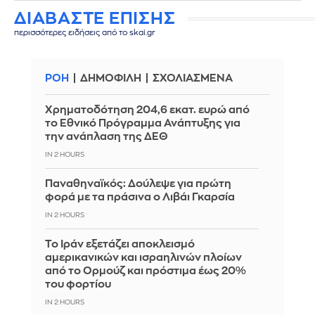
ΔΙΑΒΑΣΤΕ ΕΠΙΣΗΣ
περισσότερες ειδήσεις από το skai.gr
ΡΟΗ
ΔΗΜΟΦΙΛΗ
ΣΧΟΛΙΑΣΜΕΝΑ
Χρηματοδότηση 204,6 εκατ. ευρώ από
το Εθνικό Πρόγραμμα Ανάπτυξης για
την ανάπλαση της ΔΕΘ
IN 2 HOURS
Παναθηναϊκός: Δούλεψε για πρώτη
φορά με τα πράσινα ο Λιβάι Γκαρσία
IN 2 HOURS
Το Ιράν εξετάζει αποκλεισμό
αμερικανικών και ισραηλινών πλοίων
από το Ορμούζ και πρόστιμα έως 20%
του φορτίου
IN 2 HOURS