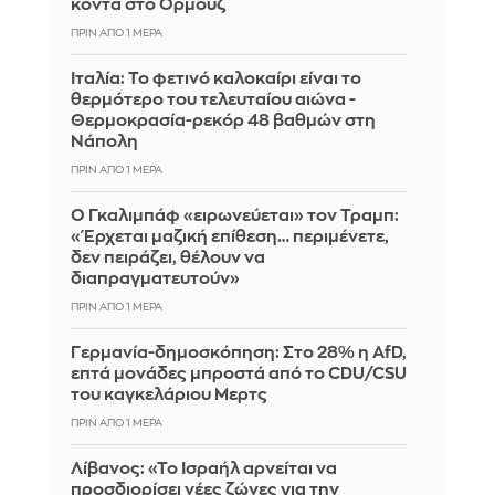
κοντά στο Ορμούζ
ΠΡΙΝ ΑΠΌ 1 ΜΈΡΑ
Ιταλία: To φετινό καλοκαίρι είναι το
θερμότερο του τελευταίου αιώνα -
Θερμοκρασία-ρεκόρ 48 βαθμών στη
Νάπολη
ΠΡΙΝ ΑΠΌ 1 ΜΈΡΑ
Ο Γκαλιμπάφ «ειρωνεύεται» τον Τραμπ:
«Έρχεται μαζική επίθεση… περιμένετε,
δεν πειράζει, θέλουν να
διαπραγματευτούν»
ΠΡΙΝ ΑΠΌ 1 ΜΈΡΑ
Γερμανία-δημοσκόπηση: Στο 28% η AfD,
επτά μονάδες μπροστά από το CDU/CSU
του καγκελάριου Μερτς
ΠΡΙΝ ΑΠΌ 1 ΜΈΡΑ
Λίβανος: «Το Ισραήλ αρνείται να
προσδιορίσει νέες ζώνες για την