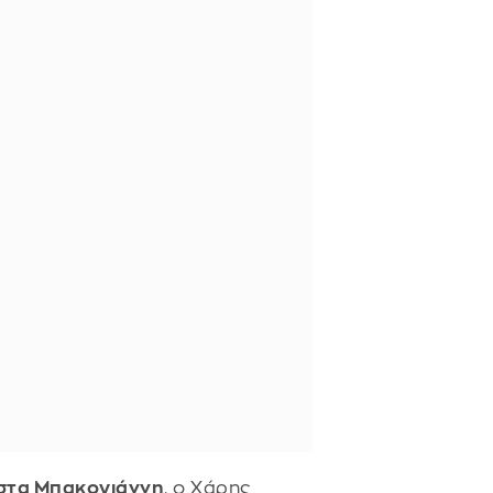
Κώστα Μπακογιάννη
, ο Χάρης