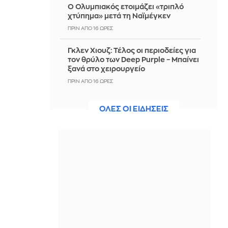
Ο Ολυμπιακός ετοιμάζει «τριπλό
χτύπημα» μετά τη Ναϊμέγκεν
ΠΡΙΝ ΑΠΌ 16 ΏΡΕΣ
Γκλεν Χιουζ: Τέλος οι περιοδείες για
τον θρύλο των Deep Purple – Μπαίνει
ξανά στο χειρουργείο
ΠΡΙΝ ΑΠΌ 16 ΏΡΕΣ
Νιγηρία: 308 όμηροι
ΟΛΕΣ ΟΙ ΕΙΔΗΣΕΙΣ
απελευθερώθηκαν σε επιχείρηση-
ρεκόρ των δυνάμεων ασφαλείας
ΠΡΙΝ ΑΠΌ 16 ΏΡΕΣ
Δύο συλλήψεις για τον άνδρα που
βρέθηκε νεκρός σε όχημα στα Άνω
Λιόσια - Τι συνέβη
ΠΡΙΝ ΑΠΌ 16 ΏΡΕΣ
Το τελευταίο αντίο στον σπουδαίο
τραγουδιστή Λάκη Χαλκιά
(Φωτογραφίες, βίντεο)