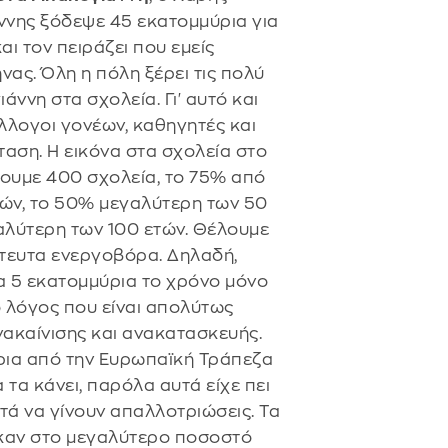
άννης ξόδεψε 45 εκατομμύρια για
ι τον πειράζει που εμείς
νας. Όλη η πόλη ξέρει τις πολύ
ννη στα σχολεία. Γι' αυτό και
λλογοι γονέων, καθηγητές και
ταση. Η εικόνα στα σχολεία στο
έχουμε 400 σχολεία, το 75% από
τών, το 50% μεγαλύτερη των 50
γαλύτερη των 100 ετών. Θέλουμε
στευτα ενεργοβόρα. Δηλαδή,
α 5 εκατομμύρια το χρόνο μόνο
ο λόγος που είναι απολύτως
νακαίνισης και ανακατασκευής.
ύρια από την Ευρωπαϊκή Τράπεζα
 τα κάνει, παρόλα αυτά είχε πει
τά να γίνουν απαλλοτριώσεις. Τα
καν στο μεγαλύτερο ποσοστό