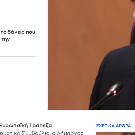
το δάνειο που
 την
ν Ευρωπαϊκή Τράπεζα
ΣΧΕΤΙΚΑ ΑΡΘΡΑ
ημοτικό Συμβούλιο, ο Δήμαρχος