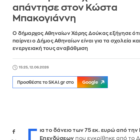
απάντησε στον Κώστα
Μπακογιάννη
Ο δήμαρχος Αθηναίων Χάρης Δούκας εξήγησε ότι 
παίρνει ο Δήμος Αθηναίων είναι για τα σχολεία και
ενεργειακή τους αναβάθμιση
15:25, 12.06.2026
Προσθέστε το SKAI.gr στο
Google
Γ
ια το δάνειο των 75 εκ. ευρώ από τη
Επενδύσεων
που εγκρίθηκε από το Δ