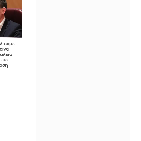
λίσαμε
α να
χολεία
ε σε
ταση