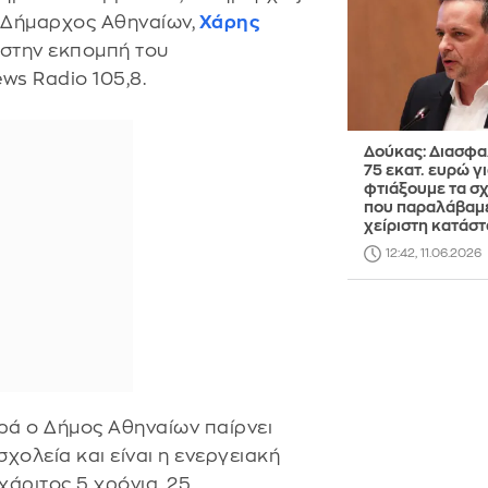
 Δήμαρχος Αθηναίων,
Χάρης
στην εκπομπή του
ws Radio 105,8.
Δούκας: Διασφα
75 εκατ. ευρώ γι
φτιάξουμε τα σ
που παραλάβαμ
χείριστη κατάσ
12:42, 11.06.2026
ορά ο Δήμος Αθηναίων παίρνει
σχολεία και είναι η ενεργειακή
άριτος 5 χρόνια, 25