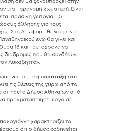
πλαση δεν θα ξαναϋπάρξει στην
ταν μια παράνομη χωματερή. Είναι
ται πράσινη γειτονιά, 1,5
χώρους άθλησης για τους
υχής. Στη Λεωφόρο θέλουμε να
Παναθηναϊκού ενώ θα γίνει και
 Θύρα 13 και ταυτόχρονα να
ες διαδρομές που θα συνδέουν
τον Λυκαβηττό».
δωσε νωρίτερα
η παράταξη του
λύει τις θέσεις της γύρω από το
α αιτηθεί ο Δήμος Αθηναίων από
να πραγματοποιήσει έργα σε
Μπακογιάννη χαρακτηρίζει το
έρασμα ότι ο δήμος «οδηγείται