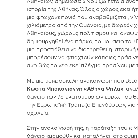
Αθηναίων, σημείωσε: «Νομίζω τέτοια ανά
ιστορία της Αθήνας. Όλος ο χώρος εκεί ή
μια φτωχογειτονιά που αναβαθμίζεται, γίνε
χιλιόμετρο από την Ομόνοια, με δωρεάν 
Αθηναίους, χώρους πολιτισμού και αναψ
δημιουργηθεί ένα πάρκο, το μουσείο του 
μια προσπάθεια να διατηρηθεί η ιστορική
μπορέσουν να φτιαχτούν κάποιες πράσιν
ακριβώς το νέο εκεί πλέγμα πρασίνου με 
Με μια μακροσκελή ανακοίνωση που εξέ
Κώστα Μπακογιάννη «Αθήνα Ψηλά»
, ανα
δάνειο των 75 εκατομμυρίων ευρώ, που θ
την Ευρωπαϊκή Τράπεζα Επενδύσεων, για 
σχολεία.
Στην ανακοίνωσή της, η παράταξη του κ 
δάνειο «μαμούθ» και καταλήγει στο συμπ