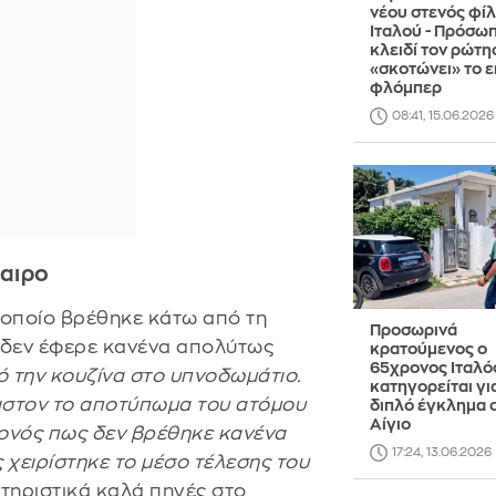
νέου στενός φίλ
Ιταλού - Πρόσω
κλειδί τον ρώτη
«σκοτώνει» το 
φλόμπερ
08:41, 15.06.2026
αιρο
 οποίο βρέθηκε κάτω από τη
Προσωρινά
ς δεν έφερε κανένα απολύτως
κρατούμενος ο
65χρονος Ιταλό
ό την κουζίνα στο υπνοδωμάτιο.
κατηγορείται γι
χιστον το αποτύπωμα του ατόμου
διπλό έγκλημα 
Αίγιο
γονός πως δεν βρέθηκε κανένα
17:24, 13.06.2026
 χειρίστηκε το μέσο τέλεσης του
τηριστικά καλά πηγές στο