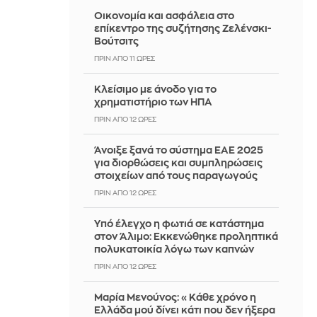
Οικονομία και ασφάλεια στο
επίκεντρο της συζήτησης Ζελένσκι-
Βούτσιτς
ΠΡΙΝ ΑΠΌ 11 ΏΡΕΣ
Κλείσιμο με άνοδο για το
χρηματιστήριο των ΗΠΑ
ΠΡΙΝ ΑΠΌ 12 ΏΡΕΣ
Άνοιξε ξανά το σύστημα ΕΑΕ 2025
για διορθώσεις και συμπληρώσεις
στοιχείων από τους παραγωγούς
ΠΡΙΝ ΑΠΌ 12 ΏΡΕΣ
Yπό έλεγχο η φωτιά σε κατάστημα
στον Άλιμο: Εκκενώθηκε προληπτικά
πολυκατοικία λόγω των καπνών
ΠΡΙΝ ΑΠΌ 12 ΏΡΕΣ
Μαρία Μενούνος: «Κάθε χρόνο η
Ελλάδα μού δίνει κάτι που δεν ήξερα