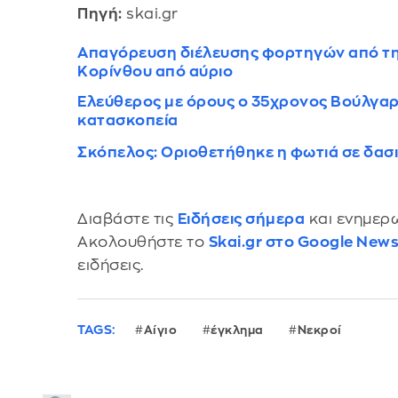
Πηγή:
skai.gr
Απαγόρευση διέλευσης φορτηγών από την
Κορίνθου από αύριο
Ελεύθερος με όρους ο 35χρονος Βούλγαρ
κατασκοπεία
Σκόπελος: Οριοθετήθηκε η φωτιά σε δασ
Διαβάστε τις
Ειδήσεις σήμερα
και ενημερω
Ακολουθήστε το
Skai.gr στο Google New
ειδήσεις.
TAGS:
Αίγιο
έγκλημα
Νεκροί