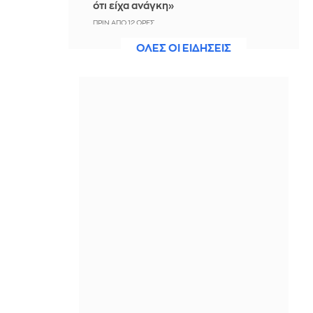
ότι είχα ανάγκη»
ΠΡΙΝ ΑΠΌ 12 ΏΡΕΣ
ΟΛΕΣ ΟΙ ΕΙΔΗΣΕΙΣ
Η ξηρασία απειλεί την
ηλεκτροδότηση της Ευρώπης
ΠΡΙΝ ΑΠΌ 13 ΏΡΕΣ
Βραδινό Magazino 07-08-2026
ΠΡΙΝ ΑΠΌ 13 ΏΡΕΣ
Μαρίνα Βερνίκου: Έπιασε
λαγοκέφαλο κι έχει κάτι να σου πει
για αυτό
ΠΡΙΝ ΑΠΌ 13 ΏΡΕΣ
Η Ισπανία ξεκινά ελέγχους στους
ταξιδιώτες από Ιταλία - Από τα
μεσάνυχτα του Σαββάτου έως τις 7
Σεπτεμβρίου
ΠΡΙΝ ΑΠΌ 13 ΏΡΕΣ