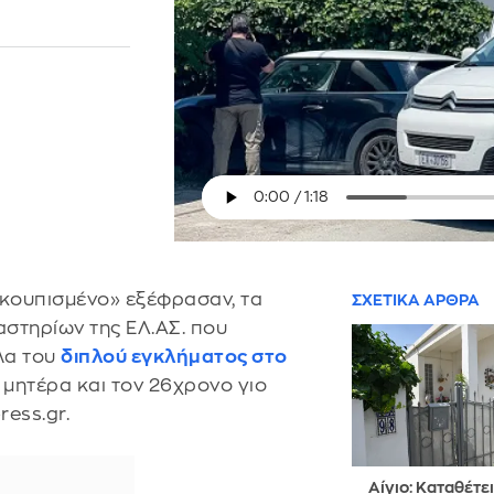
«σκουπισμένο» εξέφρασαν, τα
ΣΧΕΤΙΚΑ ΑΡΘΡΑ
στηρίων της ΕΛ.ΑΣ. που
λα του
διπλού εγκλήματος στο
 μητέρα και τον 26χρονο γιο
ess.gr.
Αίγιο: Καταθέτει