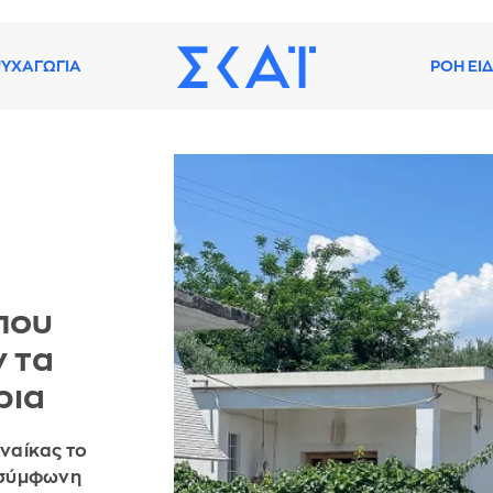
ΥΧΑΓΩΓΙΑ
ΡΟΗ ΕΙ
που
ν τα
ρια
υναίκας το
 σύμφωνη