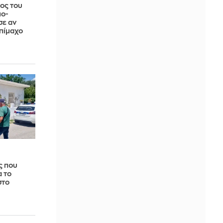
ος του
πο-
σε αν
επίμαχο
ς που
α το
στο