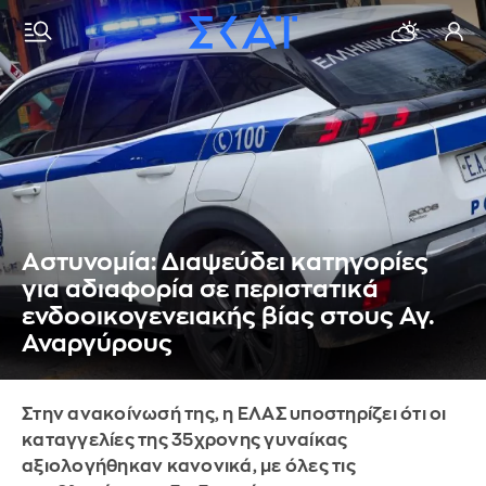
Αστυνομία: Διαψεύδει κατηγορίες
για αδιαφορία σε περιστατικά
ενδοοικογενειακής βίας στους Αγ.
Αναργύρους
Στην ανακοίνωσή της, η ΕΛΑΣ υποστηρίζει ότι οι
καταγγελίες της 35χρονης γυναίκας
αξιολογήθηκαν κανονικά, με όλες τις