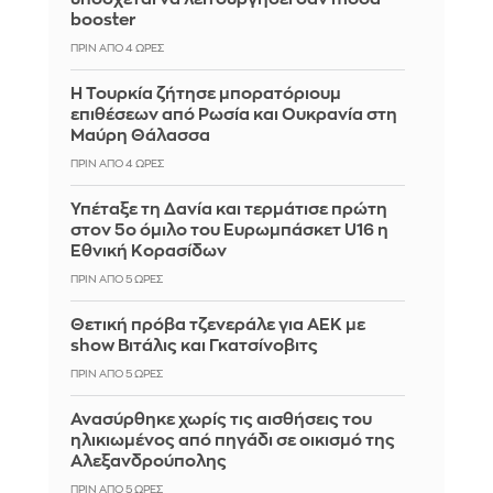
booster
ΠΡΙΝ ΑΠΌ 4 ΏΡΕΣ
Η Τουρκία ζήτησε μπορατόριουμ
επιθέσεων από Ρωσία και Ουκρανία στη
Μαύρη Θάλασσα
ΠΡΙΝ ΑΠΌ 4 ΏΡΕΣ
Υπέταξε τη Δανία και τερμάτισε πρώτη
στον 5ο όμιλο του Ευρωμπάσκετ U16 η
Εθνική Κορασίδων
ΠΡΙΝ ΑΠΌ 5 ΏΡΕΣ
Θετική πρόβα τζενεράλε για ΑΕΚ με
show Βιτάλις και Γκατσίνοβιτς
ΠΡΙΝ ΑΠΌ 5 ΏΡΕΣ
Ανασύρθηκε χωρίς τις αισθήσεις του
ηλικιωμένος από πηγάδι σε οικισμό της
Αλεξανδρούπολης
ΠΡΙΝ ΑΠΌ 5 ΏΡΕΣ