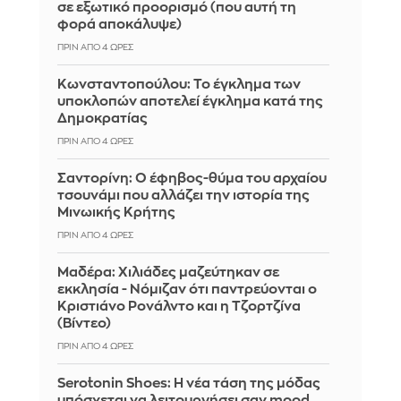
σε εξωτικό προορισμό (που αυτή τη
φορά αποκάλυψε)
ΠΡΙΝ ΑΠΌ 4 ΏΡΕΣ
Κωνσταντοπούλου: Το έγκλημα των
υποκλοπών αποτελεί έγκλημα κατά της
Δημοκρατίας
ΠΡΙΝ ΑΠΌ 4 ΏΡΕΣ
Σαντορίνη: Ο έφηβος-θύμα του αρχαίου
τσουνάμι που αλλάζει την ιστορία της
Μινωικής Κρήτης
ΠΡΙΝ ΑΠΌ 4 ΏΡΕΣ
Μαδέρα: Χιλιάδες μαζεύτηκαν σε
εκκλησία - Νόμιζαν ότι παντρεύονται ο
Κριστιάνο Ρονάλντο και η Τζορτζίνα
(Βίντεο)
ΠΡΙΝ ΑΠΌ 4 ΏΡΕΣ
Serotonin Shoes: Η νέα τάση της μόδας
υπόσχεται να λειτουργήσει σαν mood