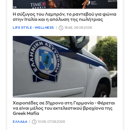
Η σύζυγος του Λεμπρόν, το ραντεβού για ψώνια
στην Ιταλία και η απόλυση της πωλήτριας
LIFE STYLE - WELLNESS
18:48, 08.08.2026
Χειροπέδες σε 31χρονο στη Γερμανία - Φέρεται
να είναι μέλος του εκτελεστικού βραχίονα της
Greek Mafia
ΕΛΛΑΔΑ
10:26, 07.08.2026