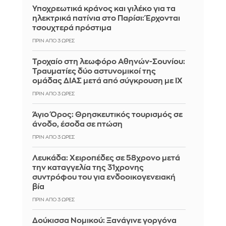
Υποχρεωτικά κράνος και γιλέκο για τα
ηλεκτρικά πατίνια στο Παρίσι: Έρχονται
τσουχτερά πρόστιμα
ΠΡΙΝ ΑΠΌ 3 ΏΡΕΣ
Τροχαίο στη λεωφόρο Αθηνών-Σουνίου:
Τραυματίες δύο αστυνομικοί της
ομάδας ΔΙΑΣ μετά από σύγκρουση με ΙΧ
ΠΡΙΝ ΑΠΌ 3 ΏΡΕΣ
Άγιο Όρος: Θρησκευτικός τουρισμός σε
άνοδο, έσοδα σε πτώση
ΠΡΙΝ ΑΠΌ 3 ΏΡΕΣ
Λευκάδα: Χειροπέδες σε 58χρονο μετά
την καταγγελία της 31χρονης
συντρόφου του για ενδοοικογενειακή
βία
ΠΡΙΝ ΑΠΌ 3 ΏΡΕΣ
Δούκισσα Νομικού: Ξανάγινε γοργόνα