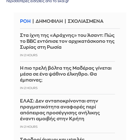
περισσότερες ειδήσεις από το skai.gr
ΡΟΗ
ΔΗΜΟΦΙΛΗ
ΣΧΟΛΙΑΣΜΕΝΑ
Στα ίχνη της «Αράχνης» του Άσαντ: Πώς
το BBC εντόπισε τον αρχικατάσκοπο της
Συρίας στη Ρωσία
IN 2 HOURS
Η πιο τρελή βόλτα της Μαδέρας γίνεται
μέσα σε ένα ψάθινο έλκηθρο. Θα
έμπαινες;
IN 2 HOURS
ΕΛΑΣ: Δεν ανταποκρίνονται στην
πραγματικότητα αναφορές περί
απόπειρας προσέγγισης ανήλικης
έναντι αμοιβής στην Κρήτη
IN 2 HOURS
Σφοδροί άνεμοι και υψηλές