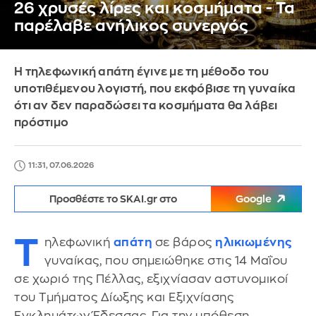
26 χρυσές λίρες και κοσμήματα - Τα
παρέλαβε ανήλικος συνεργός
Η τηλεφωνική απάτη έγινε με τη μέθοδο του
υποτιθέμενου λογιστή, που εκφόβισε τη γυναίκα
ότι αν δεν παραδώσει τα κοσμήματα θα λάβει
πρόστιμο
11:31, 07.06.2026
Προσθέστε το SKAI.gr στο
Google
Τ
ηλεφωνική
απάτη
σε βάρος
ηλικιωμένης
γυναίκας, που σημειώθηκε στις 14 Μαΐου
σε χωριό της Πέλλας, εξιχνίασαν αστυνομικοί
του Τμήματος Δίωξης και Εξιχνίασης
Εγκλημάτων Έδεσσας. Για την υπόθεση