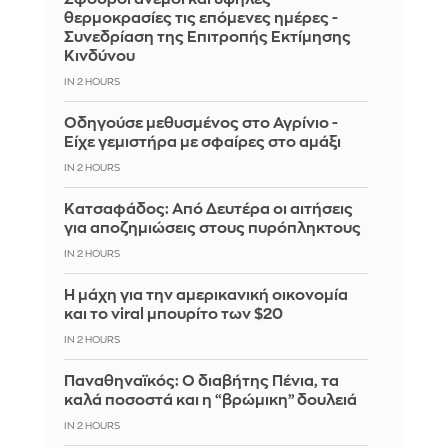
θερμοκρασίες τις επόμενες ημέρες -
Συνεδρίαση της Επιτροπής Εκτίμησης
Κινδύνου
IN 2 HOURS
Οδηγούσε μεθυσμένος στο Αγρίνιο -
Είχε γεμιστήρα με σφαίρες στο αμάξι
IN 2 HOURS
Κατσαφάδος: Από Δευτέρα οι αιτήσεις
για αποζημιώσεις στους πυρόπληκτους
IN 2 HOURS
Η μάχη για την αμερικανική οικονομία
και το viral μπουρίτο των $20
IN 2 HOURS
Παναθηναϊκός: Ο διαβήτης Πένια, τα
καλά ποσοστά και η “βρώμικη” δουλειά
IN 2 HOURS