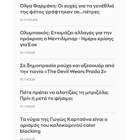
Όλγα Φαρμάκη: Οι ευχές για τα γενέθλιά
της φέτος γράφτηκαν σε...πέτρες
IN 2 HOURS
Ολυμπιακός: Ετοιμάζει αλλαγές για την
πρόκριση ο Μεντιλίμπαρ - Ημέρα κρίσης
για Έσε
IN 1 HOUR
Σε δημοπρασία ρούχα και αξεσουάρ από
την ταινία «The Devil Wears Prada 2»
IN 1 HOUR
Πότε πρέπει να αλατίζεις τη μπριζόλα;
Πρίν ή μετά το ψήσιμο;
IN 1 HOUR
Τα νύχια της Γωγώς Καρτσάνα είναι ο
ορισμός του καλοκαιρινού color
blocking
IN 1 HOUR