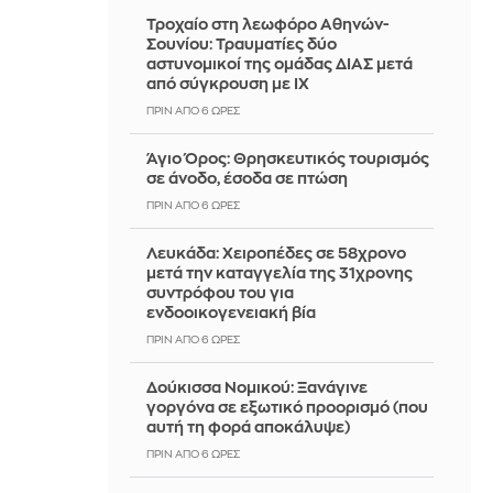
Τροχαίο στη λεωφόρο Αθηνών-
Σουνίου: Τραυματίες δύο
αστυνομικοί της ομάδας ΔΙΑΣ μετά
από σύγκρουση με ΙΧ
ΠΡΙΝ ΑΠΌ 6 ΏΡΕΣ
Άγιο Όρος: Θρησκευτικός τουρισμός
σε άνοδο, έσοδα σε πτώση
ΠΡΙΝ ΑΠΌ 6 ΏΡΕΣ
Λευκάδα: Χειροπέδες σε 58χρονο
μετά την καταγγελία της 31χρονης
συντρόφου του για
ενδοοικογενειακή βία
ΠΡΙΝ ΑΠΌ 6 ΏΡΕΣ
Δούκισσα Νομικού: Ξανάγινε
γοργόνα σε εξωτικό προορισμό (που
αυτή τη φορά αποκάλυψε)
ΠΡΙΝ ΑΠΌ 6 ΏΡΕΣ