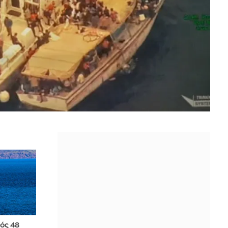
ός 48