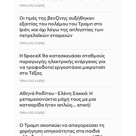
ΠΡΙΝ ΑΠΌ 3 ΏΡΕΣ
Οι τιμές της βενζίνης αυξήθηκαν
εξαιτίας του πολέμου του Τραμπ στο
Ιράν, και όχι λόγω της απληστίας των
πετρελαϊκών εταιρειών
ΠΡΙΝ ΑΠΌ 3 ΏΡΕΣ
Η SpaceX θα κατασκευάσει σταθμούς
παραγωγής ηλεκτρικής ενέργειας για
να τροφοδοτεί εργοστάσιο μικροτσίπ
στο Τέξας
ΠΡΙΝ ΑΠΌ 3 ΏΡΕΣ
Αθηνά Ροδίτου - Ελένη Σακκά: Η
μεταμεσονύκτια μάχη τους με μια
κατσαρίδα ήταν απλώς... επική!
ΠΡΙΝ ΑΠΌ 3 ΏΡΕΣ
Ο Τραμπ σκοπεύει να απαγορεύσει τη
χορήγηση υπηκοότητας στα παιδιά