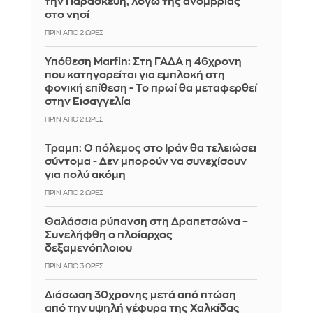
την Παρασκευή, λόγω της ανομβρίας
στο νησί
ΠΡΙΝ ΑΠΌ 2 ΏΡΕΣ
Υπόθεση Marfin: Στη ΓΑΔΑ η 46χρονη
που κατηγορείται για εμπλοκή στη
φονική επίθεση - Το πρωί θα μεταφερθεί
στην Εισαγγελία
ΠΡΙΝ ΑΠΌ 2 ΏΡΕΣ
Τραμπ: Ο πόλεμος στο Ιράν θα τελειώσει
σύντομα - Δεν μπορούν να συνεχίσουν
για πολύ ακόμη
ΠΡΙΝ ΑΠΌ 2 ΏΡΕΣ
Θαλάσσια ρύπανση στη Δραπετσώνα –
Συνελήφθη ο πλοίαρχος
δεξαμενόπλοιου
ΠΡΙΝ ΑΠΌ 3 ΏΡΕΣ
Διάσωση 30χρονης μετά από πτώση
από την υψηλή γέφυρα της Χαλκίδας