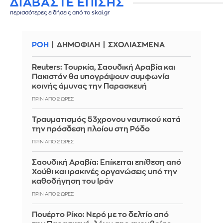
ΔΙΑΒΑΣΤΕ ΕΠΙΣΗΣ
περισσότερες ειδήσεις από το skai.gr
ΡΟΗ
ΔΗΜΟΦΙΛΗ
ΣΧΟΛΙΑΣΜΕΝΑ
Reuters: Τουρκία, Σαουδική Αραβία και
Πακιστάν θα υπογράψουν συμφωνία
κοινής άμυνας την Παρασκευή
ΠΡΙΝ ΑΠΌ 2 ΏΡΕΣ
Τραυματισμός 53χρονου ναυτικού κατά
την πρόσδεση πλοίου στη Ρόδο
ΠΡΙΝ ΑΠΌ 2 ΏΡΕΣ
Σαουδική Αραβία: Επίκειται επίθεση από
Χούθι και ιρακινές οργανώσεις υπό την
καθοδήγηση του Ιράν
ΠΡΙΝ ΑΠΌ 2 ΏΡΕΣ
Πουέρτο Ρίκο: Νερό με το δελτίο από