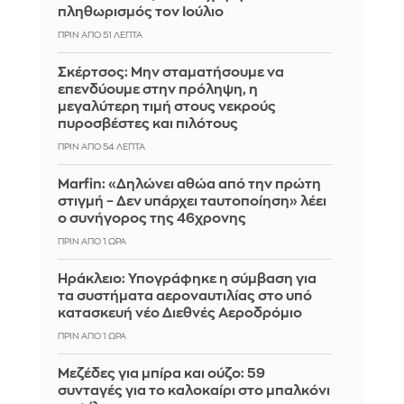
πληθωρισμός τον Ιούλιο
ΠΡΙΝ ΑΠΌ 51 ΛΕΠΤΆ
Σκέρτσος: Μην σταματήσουμε να
επενδύουμε στην πρόληψη, η
μεγαλύτερη τιμή στους νεκρούς
πυροσβέστες και πιλότους
ΠΡΙΝ ΑΠΌ 54 ΛΕΠΤΆ
Marfin: «Δηλώνει αθώα από την πρώτη
στιγμή – Δεν υπάρχει ταυτοποίηση» λέει
ο συνήγορος της 46χρονης
ΠΡΙΝ ΑΠΌ 1 ΏΡΑ
Ηράκλειο: Υπογράφηκε η σύμβαση για
τα συστήματα αεροναυτιλίας στο υπό
κατασκευή νέο Διεθνές Αεροδρόμιο
ΠΡΙΝ ΑΠΌ 1 ΏΡΑ
Μεζέδες για μπίρα και ούζο: 59
συνταγές για το καλοκαίρι στο μπαλκόνι