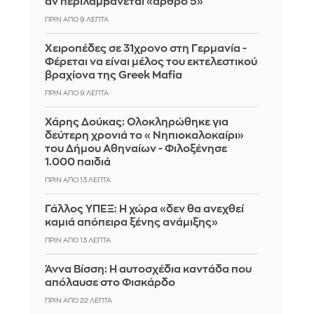
αν περιλαμβάνεται «άρθρο 5»
ΠΡΙΝ ΑΠΌ 9 ΛΕΠΤΆ
Χειροπέδες σε 31χρονο στη Γερμανία -
Φέρεται να είναι μέλος του εκτελεστικού
βραχίονα της Greek Mafia
ΠΡΙΝ ΑΠΌ 9 ΛΕΠΤΆ
Χάρης Δούκας: Ολοκληρώθηκε για
δεύτερη χρονιά το «Νηπιοκαλοκαίρι»
του Δήμου Αθηναίων - Φιλοξένησε
1.000 παιδιά
ΠΡΙΝ ΑΠΌ 13 ΛΕΠΤΆ
Γάλλος ΥΠΕΞ: Η χώρα «δεν θα ανεχθεί
καμιά απόπειρα ξένης ανάμιξης»
ΠΡΙΝ ΑΠΌ 13 ΛΕΠΤΆ
Άννα Βίσση: Η αυτοσχέδια καντάδα που
απόλαυσε στο Φισκάρδο
ΠΡΙΝ ΑΠΌ 22 ΛΕΠΤΆ