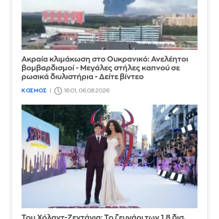
Ακραία κλιμάκωση στο Ουκρανικό: Ανελέητοι
βομβαρδισμοί - Μεγάλες στήλες καπνού σε
ρωσικά διυλιστήρια - Δείτε βίντεο
ΚΟΣΜΟΣ
16:01, 06.08.2026
Τομ Χόλαντ-Ζεντάγια: Το ζευγάρι των 1,8 δισ.