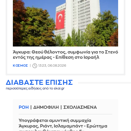
Άγκυρα: Θεού θέλοντος, συμφωνία για το Στενό
εντός της ημέρας - Επίθεση στο Ισραήλ
ΚΟΣΜΟΣ
13:23, 06.08.2026
ΔΙΑΒΑΣΤΕ ΕΠΙΣΗΣ
περισσότερες ειδήσεις από το skai.gr
ΡΟΗ
ΔΗΜΟΦΙΛΗ
ΣΧΟΛΙΑΣΜΕΝΑ
Υπογράφεται αμυντική συμμαχία
Άγκυρας, Ριάντ, Ισλαμαμπάντ - Ερώτημα