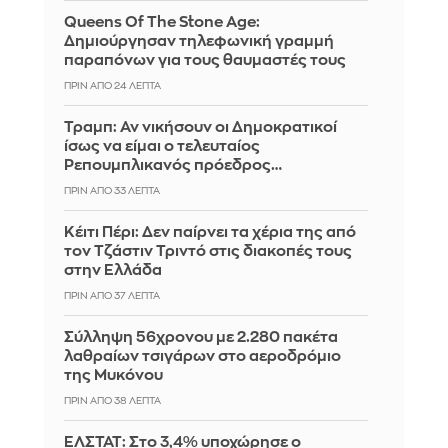
Queens Of The Stone Age:
Δημιούργησαν τηλεφωνική γραμμή
παραπόνων για τους θαυμαστές τους
ΠΡΙΝ ΑΠΌ 24 ΛΕΠΤΆ
Τραμπ: Αν νικήσουν οι Δημοκρατικοί
ίσως να είμαι ο τελευταίος
Ρεπουμπλικανός πρόεδρος…
ΠΡΙΝ ΑΠΌ 33 ΛΕΠΤΆ
Κέιτι Πέρι: Δεν παίρνει τα χέρια της από
τον Τζάστιν Τριντό στις διακοπές τους
στην Ελλάδα
ΠΡΙΝ ΑΠΌ 37 ΛΕΠΤΆ
Σύλληψη 56χρονου με 2.280 πακέτα
λαθραίων τσιγάρων στο αεροδρόμιο
της Μυκόνου
ΠΡΙΝ ΑΠΌ 38 ΛΕΠΤΆ
ΕΛΣΤΑΤ: Στο 3,4% υποχώρησε ο