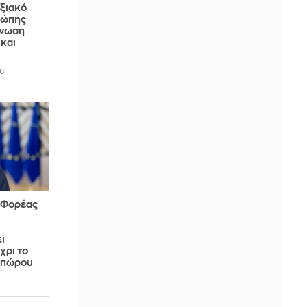
ξιακό
ρώπης
Ένωση
και
6
 Φορέας
ι
χρι το
οπώρου