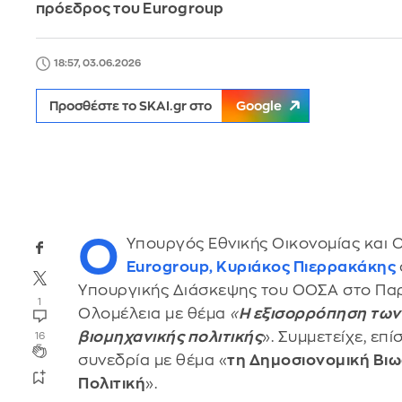
πρόεδρος του Eurogroup
18:57, 03.06.2026
Προσθέστε το SKAI.gr στο
Google
Ο
Υπουργός Εθνικής Οικονομίας και 
Eurogroup,
Κυριάκος Πιερρακάκης
Υπουργικής Διάσκεψης του ΟΟΣΑ στο Παρ
1
Ολομέλεια με θέμα
«
Η εξισορρόπηση των
βιομηχανικής πολιτικής
». Συμμετείχε, επί
16
συνεδρία με θέμα «
τη Δημοσιονομική Βιω
Πολιτική
».