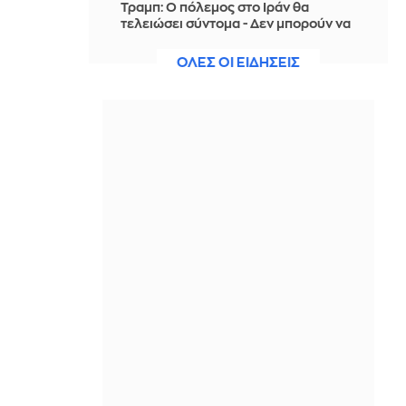
Τραμπ: Ο πόλεμος στο Ιράν θα
τελειώσει σύντομα - Δεν μπορούν να
συνεχίσουν για πολύ ακόμη
ΟΛΕΣ ΟΙ ΕΙΔΗΣΕΙΣ
ΠΡΙΝ ΑΠΌ 2 ΏΡΕΣ
Θαλάσσια ρύπανση στη Δραπετσώνα
– Συνελήφθη ο πλοίαρχος
δεξαμενόπλοιου
ΠΡΙΝ ΑΠΌ 2 ΏΡΕΣ
Διάσωση 30χρονης μετά από πτώση
από την υψηλή γέφυρα της Χαλκίδας
ΠΡΙΝ ΑΠΌ 2 ΏΡΕΣ
Οι τιμές της βενζίνης αυξήθηκαν
εξαιτίας του πολέμου του Τραμπ στο
Ιράν, και όχι λόγω της απληστίας των
πετρελαϊκών εταιρειών
ΠΡΙΝ ΑΠΌ 2 ΏΡΕΣ
Η SpaceX θα κατασκευάσει
σταθμούς παραγωγής ηλεκτρικής