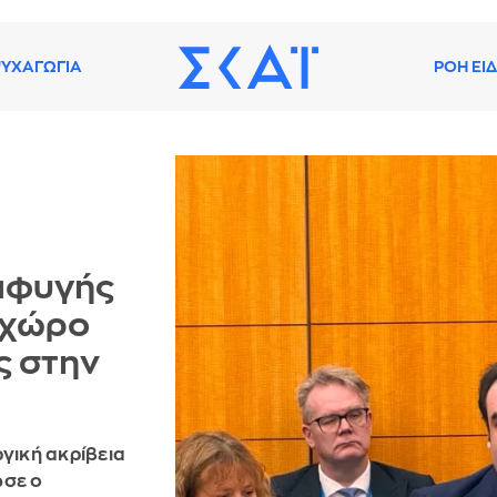
ΥΧΑΓΩΓΙΑ
ΡΟΗ ΕΙ
ιαφυγής
 χώρο
ς στην
ργική ακρίβεια
ωσε ο