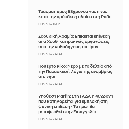
Τραυματισμός 53χρονου ναυτικού
κατά την πρόσδεση πλοίου στη Ρόδο
ΠΡΙΝ ΑΠΌ 1 ΏΡΑ
Σαουδική Αραβία: Επίκειται επίθεση
από Χούθι και ιρακινές οργανώσεις
υπό την καθοδήγηση του Ιράν
ΠΡΙΝ ΑΠΌ 2 ΏΡΕΣ
Πουέρτο Ρίκο: Νερό με το δελτίο από
την Παρασκευή, λόγω της ανομβρίας
στο νησί
ΠΡΙΝ ΑΠΌ 2 ΏΡΕΣ
Υπόθεση Marfin: Στη ΓΑΔΑ η 46χρονη
που κατηγορείται για εμπλοκή στη
φονική επίθεση - Το πρωί θα
μεταφερθεί στην Εισαγγελία
ΠΡΙΝ ΑΠΌ 2 ΏΡΕΣ