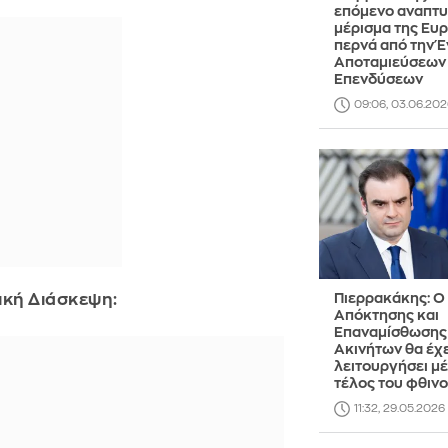
επόμενο αναπτυ
μέρισμα της Ευ
περνά από την 
Αποταμιεύσεων 
Επενδύσεων
09:06, 03.06.202
ική Διάσκεψη:
Πιερρακάκης: Ο
Απόκτησης και
Επαναμίσθωσης
Ακινήτων θα έχε
λειτουργήσει μέ
τέλος του φθιν
11:32, 29.05.2026