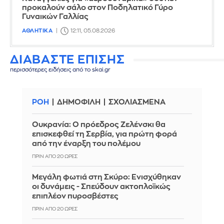
προκαλούν σάλο στον Ποδηλατικό Γύρο
Γυναικών Γαλλίας
ΑΘΛΗΤΙΚΑ
12:11, 05.08.2026
ΔΙΑΒΑΣΤΕ ΕΠΙΣΗΣ
περισσότερες ειδήσεις από το skai.gr
ΡΟΗ
ΔΗΜΟΦΙΛΗ
ΣΧΟΛΙΑΣΜΕΝΑ
Ουκρανία: Ο πρόεδρος Ζελένσκι θα
επισκεφθεί τη Σερβία, για πρώτη φορά
από την έναρξη του πολέμου
ΠΡΙΝ ΑΠΌ 20 ΏΡΕΣ
Μεγάλη φωτιά στη Σκύρο: Ενισχύθηκαν
οι δυνάμεις - Σπεύδουν ακτοπλοϊκώς
επιπλέον πυροσβέστες
ΠΡΙΝ ΑΠΌ 20 ΏΡΕΣ