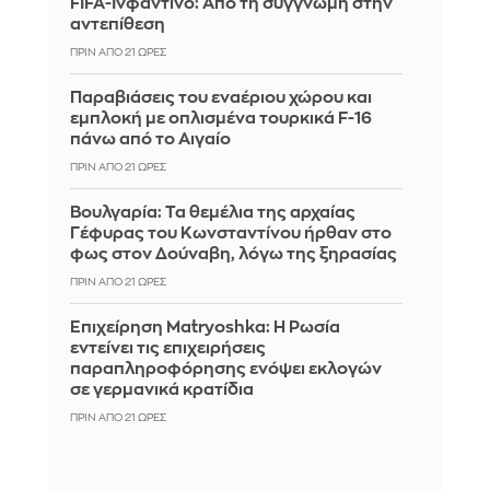
FIFA-Ινφαντίνο: Από τη συγγνώμη στην
αντεπίθεση
ΠΡΙΝ ΑΠΌ 21 ΏΡΕΣ
Παραβιάσεις του εναέριου χώρου και
εμπλοκή με οπλισμένα τουρκικά F-16
πάνω από το Αιγαίο
ΠΡΙΝ ΑΠΌ 21 ΏΡΕΣ
Βουλγαρία: Τα θεμέλια της αρχαίας
Γέφυρας του Κωνσταντίνου ήρθαν στο
φως στον Δούναβη, λόγω της ξηρασίας
ΠΡΙΝ ΑΠΌ 21 ΏΡΕΣ
Επιχείρηση Matryoshka: Η Ρωσία
εντείνει τις επιχειρήσεις
παραπληροφόρησης ενόψει εκλογών
σε γερμανικά κρατίδια
ΠΡΙΝ ΑΠΌ 21 ΏΡΕΣ