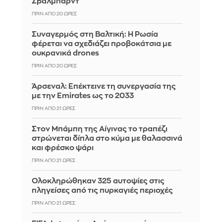
Σβάλμπαρντ
ΠΡΙΝ ΑΠΌ 20 ΏΡΕΣ
Συναγερμός στη Βαλτική: Η Ρωσία
φέρεται να σχεδιάζει προβοκάτσια με
ουκρανικά drones
ΠΡΙΝ ΑΠΌ 20 ΏΡΕΣ
Άρσεναλ: Επέκτεινε τη συνεργασία της
με την Emirates ως το 2033
ΠΡΙΝ ΑΠΌ 21 ΏΡΕΣ
Στον Μπάμπη της Αίγινας το τραπέζι
στρώνεται δίπλα στο κύμα με θαλασσινά
και φρέσκο ψάρι
ΠΡΙΝ ΑΠΌ 21 ΏΡΕΣ
Ολοκληρώθηκαν 325 αυτοψίες στις
πληγείσες από τις πυρκαγιές περιοχές
ΠΡΙΝ ΑΠΌ 21 ΏΡΕΣ