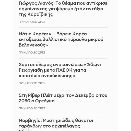
Γιώργος Λιανός: Το θέαμα που αντίκρισε
πηγαίνοντας για ψάρεμα ήταν αντάξιο
της Καραϊβικής
ΠΡΙΝ ΑΠΌ 20 ΏΡΕΣ
Νότια Κορέα: «Η Βόρεια Κορέα
εκτόξευσε βαλλιστικό πύραυλο μικρού
βεληνεκούς»
ΠΡΙΝ ΑΠΌ 20 ΏΡΕΣ
Χαρτοπόλεμος ανακοινώσεων Άδωνι
Γεωργιάδη με το ΠΑΣΟΚ για τα
«σπιτάκια ανακύκλωσης»
ΠΡΙΝ ΑΠΌ 20 ΏΡΕΣ
Στη Ρίβερ Πλέιτ μέχρι τον Δεκέμβριο του
2030 ο Ορτέγκα
ΠΡΙΝ ΑΠΌ 20 ΏΡΕΣ
Νορβηγία: Μυστηριώδεις θάνατοι
ταράνδων στο αρχιπέλαγος