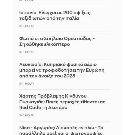
IN 1 HOUR
Ισπανία: Έλεγχοι σε 200 αφίξεις
ταξιδιωτών από την Ιταλία
IN 1 HOUR
Φωτιά στο Σπήλαιο Ορεστιάδας –
Σηκώθηκε ελικόπτερο
IN 1 HOUR
Λευκωσία: Κυπριακό φυσικό αέριο
μπορεί να τροφοδοτήσει την Ευρώπη
από την άνοιξη του 2028
IN 1 HOUR
Χάρτης Πρόβλεψης Κινδύνου
Πυρκαγιάς: Ποιες περιοχές τίθενται σε
Red Code τη Δευτέρα
IN 1 HOUR
Νίκα - Αργυρός: Διακοπές εν πλω - Τα
παράλληλα post και οι φωτογραφίες