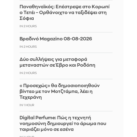
Παναθηναϊκός: Επέστρεψε στο Κορωπί
ο Τετέι – Ορθάνοιχτο να ταξιδέψει στη
Σόφια
IN 2 HOURS
Βραδινό Magazino 08-08-2026
IN 2 HOURS
Δύο συλλήψεις για μεταφορά
μεταναστών σε Έβρο και Ροδόπη
IN 2 HOURS
«Προσεχώς» θα δημοσιοποιηθούν
βίντεο με τον Μοτζτάμπα, λέει η
Τεχεράνη
IN 1 HOUR
Digital Perfume: Πώς η τεχνητή
νοημοσύνη δημιουργεί το άρωμα που
ταιριάζει μόνο σε εσένα