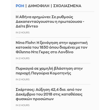
ΡΟΗ
ΔΗΜΟΦΙΛΗ
ΣΧΟΛΙΑΣΜΕΝΑ
Η Αθήνα ερημώνει: Σε ρυθμούς
Δεκαπενταύγουστου η πρωτεύουσα -
Δείτε βίντεο
IN 2 HOURS
Nina Flohr: Η ξενάγηση στην αρχοντική
κατοικία του 1830 όπου διαμένει με τον
Φίλιππο Ντε Γκρες στο Λονδίνο
IN 2 HOURS
Πυρκαγιά σε χαμηλή βλάστηση στην
περιοχή Παγούρια Κομοτηνής
IN 2 HOURS
Σκέρτσος: Αύξηση 42,4 δισ. από τον
Δεκέμβριο του 2018 στις καταθέσεις
φυσικών προσώπων
IN 2 HOURS