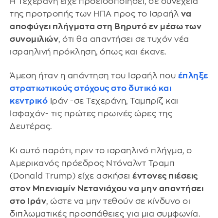
Η Τεχεράνη είχε προειδοποιήσει, σε συνέχεια
της προτροπής των ΗΠΑ προς το Ισραήλ
να
αποφύγει πλήγματα στη Βηρυτό εν μέσω των
συνομιλιών
, ότι θα απαντήσει σε τυχόν νέα
ισραηλινή πρόκληση, όπως και έκανε.
Άμεση ήταν η απάντηση του Ισραήλ που
έπληξε
στρατιωτικούς στόχους στο δυτικό και
κεντρικό
Ιράν -σε Τεχεράνη, Ταμπρίζ και
Ισφαχάν- τις πρώτες πρωινές ώρες της
Δευτέρας.
Κι αυτό παρότι, πριν το ισραηλινό πλήγμα, ο
Αμερικανός πρόεδρος Ντόναλντ Τραμπ
(Donald Trump) είχε ασκήσει
έντονες πιέσεις
στον Μπενιαμίν Νετανιάχου να μην απαντήσει
στο Ιράν
, ώστε να μην τεθούν σε κίνδυνο οι
διπλωματικές προσπάθειες για μια συμφωνία.