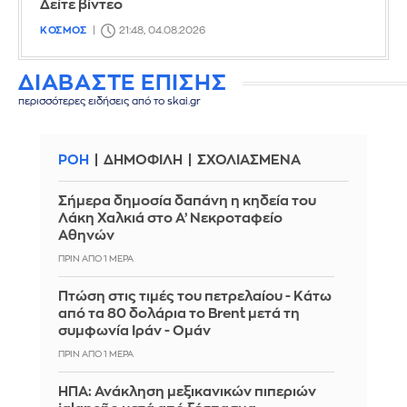
Δείτε βίντεο
ΚΟΣΜΟΣ
21:48, 04.08.2026
ΔΙΑΒΑΣΤΕ ΕΠΙΣΗΣ
περισσότερες ειδήσεις από το skai.gr
ΡΟΗ
ΔΗΜΟΦΙΛΗ
ΣΧΟΛΙΑΣΜΕΝΑ
Σήμερα δημοσία δαπάνη η κηδεία του
Λάκη Χαλκιά στο Α’ Νεκροταφείο
Αθηνών
ΠΡΙΝ ΑΠΌ 1 ΜΈΡΑ
Πτώση στις τιμές του πετρελαίου - Κάτω
από τα 80 δολάρια το Brent μετά τη
συμφωνία Ιράν - Ομάν
ΠΡΙΝ ΑΠΌ 1 ΜΈΡΑ
ΗΠΑ: Ανάκληση μεξικανικών πιπεριών