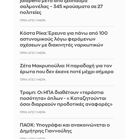
jalapeño μετά από ξέσπασμα
σαλμονέλας – 345 κρούσματα σε 27
πολιτείες
ΠΡΙΝ ΑΠΌ 1 ΜΈΡΑ
Κόστα Ρίκα: Έρευνα για πάνω από 100
αστυνομικούς λόγω φερόμενων
σχέσεων με διακινητές ναρκωτικών
ΠΡΙΝ ΑΠΌ 1 ΜΈΡΑ
Ζέτα Μακρυπούλια: Η παραδοχή για τον
έρωτα που δεν έκανε ποτέ μέχρι σήμερα
ΠΡΙΝ ΑΠΌ 1 ΜΈΡΑ
Τραμπ: Οι ΗΠΑ διαθέτουν «τεράστια
ποσότητα» όπλων - «Καταζητούνται
όσοι διαρρεούν προδοτικές αναφορές»
ΠΡΙΝ ΑΠΌ 1 ΜΈΡΑ
ΠΑΟΚ: Υπογράφει και ανακοινώνεται ο
Δημήτρης Γιαννούλης