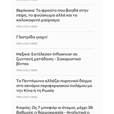
ΠΡΙΝ ΑΠΌ 1 ΜΈΡΑ
Βερίκοκα: Το φρούτο που βοηθά στην
πέψη, το φούσκωμα αλλά και το
καλοκαιρινό μαύρισμα
ΠΡΙΝ ΑΠΌ 1 ΜΈΡΑ
Γλιστρίδα γιαχνί
ΠΡΙΝ ΑΠΌ 1 ΜΈΡΑ
Μεξικό: Εκτέλεσαν influencer σε
ζωντανή μετάδοση – Σοκαριστικό
βίντεο
ΠΡΙΝ ΑΠΌ 1 ΜΈΡΑ
Το Πεντάγωνο αλλάζει πυρηνικό δόγμα
στο σενάριο περιφερειακού πολέμου με
την Κίνα ή τη Ρωσία
ΠΡΙΝ ΑΠΌ 1 ΜΈΡΑ
Καιρός: Ως 7 μποφόρ οι άνεμοι, μέχρι 38
βαθμούς η θερμοκρασία - Αναλυτικά η