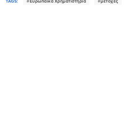
TAGS:
Ευρωπαϊκά Χρηματιστήρια
μετοχές