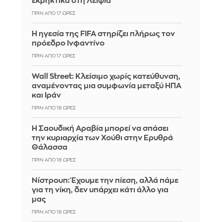
εκρηκτικά στη Λειψία
ΠΡΙΝ ΑΠΌ 17 ΏΡΕΣ
Η ηγεσία της FIFA στηρίζει πλήρως τον
πρόεδρο Ινφαντίνο
ΠΡΙΝ ΑΠΌ 17 ΏΡΕΣ
Wall Street: Κλείσιμο χωρίς κατεύθυνση,
αναμένοντας μια συμφωνία μεταξύ ΗΠΑ
και Ιράν
ΠΡΙΝ ΑΠΌ 18 ΏΡΕΣ
Η Σαουδική Αραβία μπορεί να σπάσει
την κυριαρχία των Χούθι στην Ερυθρά
Θάλασσα
ΠΡΙΝ ΑΠΌ 18 ΏΡΕΣ
Νίστρουπ: Έχουμε την πίεση, αλλά πάμε
για τη νίκη, δεν υπάρχει κάτι άλλο για
μας
ΠΡΙΝ ΑΠΌ 18 ΏΡΕΣ