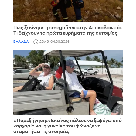
Πώς ξεκίνησε η «megafire» στην Αττικοβοιωτία:
Τι δείχνουν τα πρώτα ευρήματα της αυτοψίας
ΕΛΛΑΔΑ
20:49, 04.08.2026
«Παρεξήγηση»: Εκείνος πάλευε να ξεφύγει από
καρχαρία και η γυναίκα του φώναζε να
σταματήσει τις ανοησίες