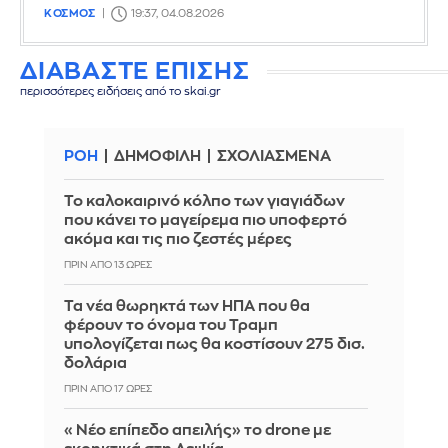
ΚΟΣΜΟΣ
19:37, 04.08.2026
ΔΙΑΒΑΣΤΕ ΕΠΙΣΗΣ
περισσότερες ειδήσεις από το skai.gr
ΡΟΗ
ΔΗΜΟΦΙΛΗ
ΣΧΟΛΙΑΣΜΕΝΑ
Το καλοκαιρινό κόλπο των γιαγιάδων
που κάνει το μαγείρεμα πιο υποφερτό
ακόμα και τις πιο ζεστές μέρες
ΠΡΙΝ ΑΠΌ 13 ΏΡΕΣ
Τα νέα θωρηκτά των ΗΠΑ που θα
φέρουν το όνομα του Τραμπ
υπολογίζεται πως θα κοστίσουν 275 δισ.
δολάρια
ΠΡΙΝ ΑΠΌ 17 ΏΡΕΣ
«Νέο επίπεδο απειλής» το drone με