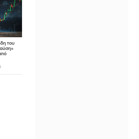
ρδη του
παύση»
από
6