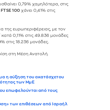
ισθαίνει 0,79% χαμηλότερα, στις
ς
FTSE 100
χάνει 0,41% στις
ια της ευρωπεριφέρειας, με τον
ί κατά 0,11% στις 49.836 μονάδες
9% στις 18.236 μονάδες.
κρίση στη Μέση Ανατολή.
ήμα η αύξηση του ακατάσχετου
στότητας των ΜμΕ
ίου επωφελούνται από τους
αύση» των επιθέσεων από Ισραήλ