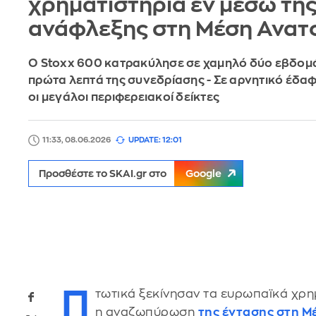
χρηματιστήρια εν μέσω της
ανάφλεξης στη Μέση Ανατ
Ο Stoxx 600 κατρακύλησε σε χαμηλό δύο εβδομ
πρώτα λεπτά της συνεδρίασης - Σε αρνητικό έδαφ
οι μεγάλοι περιφερειακοί δείκτες
11:33, 08.06.2026
UPDATE: 12:01
Προσθέστε το SKAI.gr στο
Google
Π
τωτικά ξεκίνησαν τα ευρωπαϊκά χρη
η αναζωπύρωση
της έντασης στη Μ