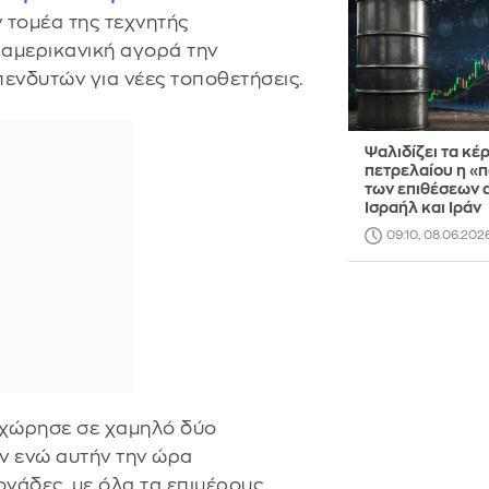
 τομέα της τεχνητής
 αμερικανική αγορά την
πενδυτών για νέες τοποθετήσεις.
Ψαλιδίζει τα κέ
πετρελαίου η «
των επιθέσεων 
Ισραήλ και Ιράν
09:10, 08.06.202
χώρησε σε χαμηλό δύο
ν ενώ αυτήν την ώρα
ονάδες, με όλα τα επιμέρους