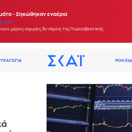
αμάτα - Σηκώθηκαν εναέρια
: 13:40
νουν μέρος ισχυρές δυνάμεις της Πυροσβεστικής
ΥΧΑΓΩΓΙΑ
ΡΟΗ ΕΙ
κά