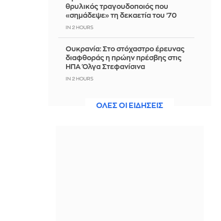
θρυλικός τραγουδοποιός που
«σημάδεψε» τη δεκαετία του ’70
IN 2 HOURS
Ουκρανία: Στο στόχαστρο έρευνας
διαφθοράς η πρώην πρέσβης στις
ΗΠΑ Όλγα Στεφανίσινα
IN 2 HOURS
«Σπίτι είναι εκεί που είναι η καρδιά»:
ΟΛΕΣ ΟΙ ΕΙΔΗΣΕΙΣ
Ο Δημήτρης Γιαννούλης επέστρεψε
στον ΠΑΟΚ - Δείτε βίντεο
IN 2 HOURS
Οι επιζώντες της Χιροσίμα ενάντια
στον επανεξοπλισμό
IN 2 HOURS
«Αγαπούσα υπερβολικά τον πατέρα
μου» η υπερασπιστική γραμμή του
55χρονου από τον Μυστρά