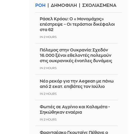
ΡΟΗ
ΔΗΜΟΦΙΛΗ
ΣΧΟΛΙΑΣΜΕΝΑ
Ράσελ Κρόου: Ο «Μονομάχος»
επέστρεψε – Οι τεράστιοι δικέφαλοι
στα 62
IN 2 HOURS
Πόλεμος στην Ουκρανία: Σχεδόν
16.000 ξένοι εθελοντές πολεμούν
στις ουκρανικές ένοπλες δυνάμεις
IN 2 HOURS
Νέο ρεκόρ για την Aegean με πάνω
από 2 εκατ. επιβάτες τον Ιούλιο
IN 2 HOURS
Φωτιές σε Αγρίνιο και Καλαμάτα -
Σηκώθηκαν εναέρια
IN 2 HOURS
Φραντσέσκο Γκουτσίνι: Πέθανε ο