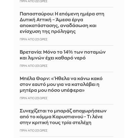
ΠΡΙΝ ΑΠΌ 22 ΏΡΕΣ
Παπασταύρου: Η επόμενη ημέρα στη
Δυτική Αττική – Άμεσα έργα
αποκατάστασης, αναδάσωση και
ενίσχυση της πρόληψης
ΠΡΙΝ ΑΠΌ 23 ΏΡΕΣ
Βρετανία: Μόνο το 14% των ποταμών
και λιμνών έχει καθαρό νερό
ΠΡΙΝ ΑΠΌ 23 ΏΡΕΣ
Μπέλα Θορν: «Ήθελα να κάνω κακό
στον εαυτό μου για να καταλάβει η
μητέρα μου πόσο υπέφερα»
ΠΡΙΝ ΑΠΌ 23 ΏΡΕΣ
Συνεχίζεται το μπαράζ αποχωρήσεων
από το κόμμα Καρυστιανού - Τι λένε
στην κριτική τους τρία στελέχη
ΠΡΙΝ ΑΠΌ 23 ΏΡΕΣ