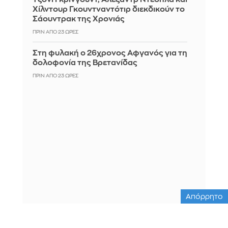
Χίλντουρ Γκουντναντότιρ διεκδικούν το
Σάουντρακ της Χρονιάς
ΠΡΙΝ ΑΠΌ 23 ΏΡΕΣ
Στη φυλακή ο 26χρονος Αφγανός για τη
δολοφονία της Βρετανίδας
ΠΡΙΝ ΑΠΌ 23 ΏΡΕΣ
Απόρρητο