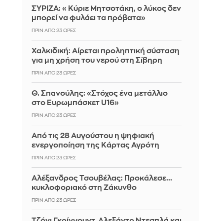
ΣΥΡΙΖΑ: «Κύριε Μητσοτάκη, ο λύκος δεν
μπορεί να φυλάει τα πρόβατα»
ΠΡΙΝ ΑΠΌ 23 ΏΡΕΣ
Χαλκιδική: Αίρεται προληπτική σύσταση
για μη χρήση του νερού στη Σίβηρη
ΠΡΙΝ ΑΠΌ 23 ΏΡΕΣ
Θ. Σπανούλης: «Στόχος ένα μετάλλιο
στο Ευρωμπάσκετ U16»
ΠΡΙΝ ΑΠΌ 23 ΏΡΕΣ
Από τις 28 Αυγούστου η ψηφιακή
ενεργοποίηση της Κάρτας Αγρότη
ΠΡΙΝ ΑΠΌ 23 ΏΡΕΣ
Αλέξανδρος Τσουβέλας: Προκάλεσε...
κυκλοφοριακό στη Ζάκυνθο
ΠΡΙΝ ΑΠΌ 23 ΏΡΕΣ
Τζόνι Γκρίνγουντ, Αλεξάντρ Ντεσπλά και